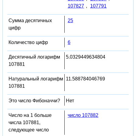
107827
,
107791
Сумма десятичных
25
цифр
Количество цифр
6
Десятичный логарифм
5.0329449634804
107881
Натуральный логарифм
11.588784046769
107881
Это число Фибоначчи?
Нет
Число на 1 больше
число 107882
числа 107881,
следующее число