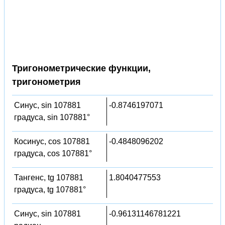
Тригонометрические функции,
тригонометрия
Синус, sin 107881
-0.8746197071
градуса, sin 107881°
Косинус, cos 107881
-0.4848096202
градуса, cos 107881°
Тангенс, tg 107881
1.8040477553
градуса, tg 107881°
Синус, sin 107881
-0.96131146781221