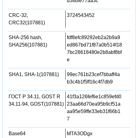
d38bfe77aa3c
CRC-32,
3724543452
CRC32(107881)
SHA-256 hash,
fdf8efc89292eb2a2b9a9
SHA256(107881)
ed867bd71f87a0b514f18
7bc28618480e2b8abf8bf
e
SHA1, SHA-1(107881)
99ec761b23cef7bbaff4a
b3c4b1f5ff16c4f7db9
ГОСТ Р 34.11, GOST R
41f3a126fef6e1c859efd0
34.11-94, GOST(107881)
23aa66d70ea95b9cf51a
aa95e59ffe33eb31f66b1
7
Base64
MTA3ODgx