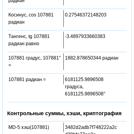
радиан
Косинус, cos 107881
0.27546372148203
радиан
Тангенс, tg 107881
-3.4897933660383
радиан равно
107881 градус, 107881°
1882.878650344 радиан
=
107881 радиан =
6181125.9896508
градуса,
6181125.9896508°
Контрольные суммы, хэши, криптография
MD-5 хэш(107881)
3482d2adb7f748222a2c