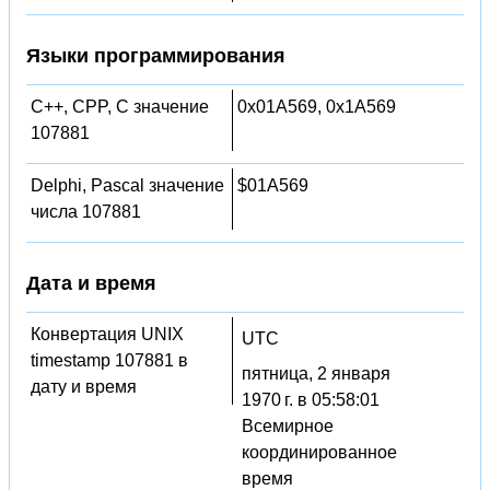
Языки программирования
C++, CPP, C значение
0x01A569, 0x1A569
107881
Delphi, Pascal значение
$01A569
числа 107881
Дата и время
Конвертация UNIX
UTC
timestamp 107881 в
пятница, 2 января
дату и время
1970 г. в 05:58:01
Всемирное
координированное
время