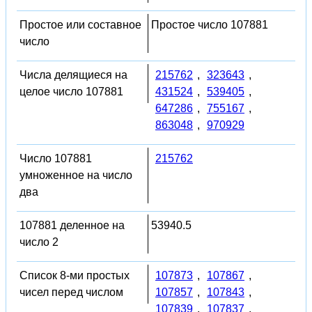
Простое или составное
Простое число 107881
число
Числа делящиеся на
215762
,
323643
,
целое число 107881
431524
,
539405
,
647286
,
755167
,
863048
,
970929
Число 107881
215762
умноженное на число
два
107881 деленное на
53940.5
число 2
Список 8-ми простых
107873
,
107867
,
чисел перед числом
107857
,
107843
,
107839
,
107837
,