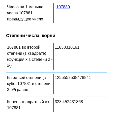
Число на 1 меньше
107880
числа 107881,
предыдущее число
Степени числа, корни
107881 во второй
11638310161
степени (в квадрате)
(функция x в степени 2 -
x²)
В третьей степени (в
1255552538478841
кубе, 107881 в степени
3, x³) равно
Корень квадратный из
328.452431868
107881