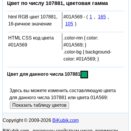
Цвет по числу 107881, цветовая гамма
html RGB цвет 107881,
#01A569 - (
1
,
165
,
16-ричное значение
105
)
HTML CSS код цвета
.color-mn { color:
#01A569
#01A569; }
.color-bg { background-
color: #01A569; }
Цвет для данного числа 107881
Здесь вы можете изменить составляющую цвета
для данного числа 107881 или цвета 01A569:
Показать таблицу цветов
Copyright © 2009-2026
BiKubik.com
BiKubik.com - посвящен свойствам чисел, делимости