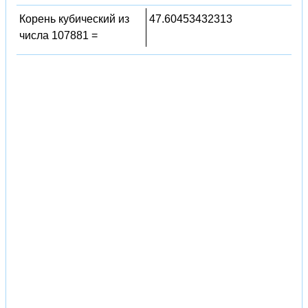
Корень кубический из
47.60453432313
числа 107881 =