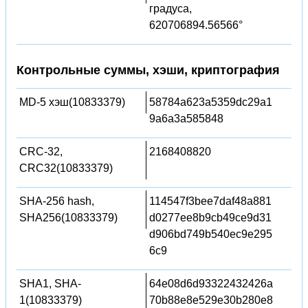
градуса,
620706894.56566°
Контрольные суммы, хэши, криптография
MD-5 хэш(10833379)
58784a623a5359dc29a1
9a6a3a585848
CRC-32,
2168408820
CRC32(10833379)
SHA-256 hash,
114547f3bee7daf48a881
SHA256(10833379)
d0277ee8b9cb49ce9d31
d906bd749b540ec9e295
6c9
SHA1, SHA-
64e08d6d93322432426a
1(10833379)
70b88e8e529e30b280e8