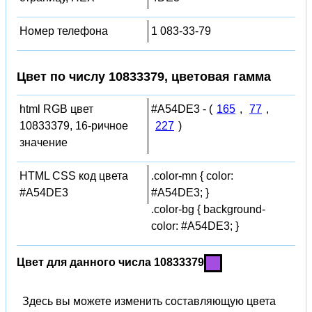
Номер телефона
1 083-33-79
Цвет по числу 10833379, цветовая гамма
html RGB цвет
#A54DE3 - (
165
,
77
,
10833379, 16-ричное
227
)
значение
HTML CSS код цвета
.color-mn { color:
#A54DE3
#A54DE3; }
.color-bg { background-
color: #A54DE3; }
Цвет для данного числа 10833379
Здесь вы можете изменить составляющую цвета