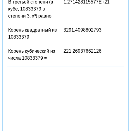
В третьей степени (в
1.271428115577E+21
кубе, 10833379 в
степени 3, x³) равно
Корень квадратный из
3291.4098802793
10833379
Корень кубический из
221.26937662126
числа 10833379 =