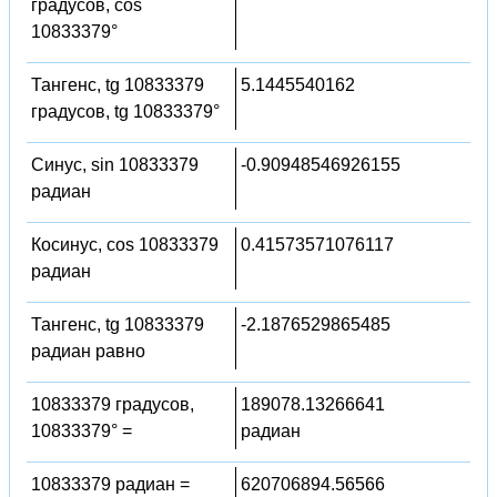
градусов, cos
10833379°
Тангенс, tg 10833379
5.1445540162
градусов, tg 10833379°
Синус, sin 10833379
-0.90948546926155
радиан
Косинус, cos 10833379
0.41573571076117
радиан
Тангенс, tg 10833379
-2.1876529865485
радиан равно
10833379 градусов,
189078.13266641
10833379° =
радиан
10833379 радиан =
620706894.56566