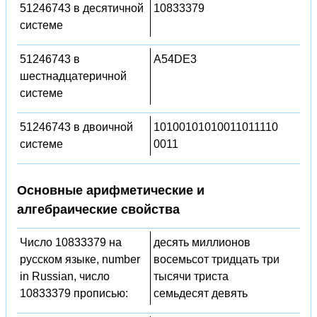
51246743 в десятичной
10833379
системе
51246743 в
A54DE3
шестнадцатеричной
системе
51246743 в двоичной
10100101010011011110
системе
0011
Основные арифметические и
алгебраические свойства
Число 10833379 на
десять миллионов
русском языке, number
восемьсот тридцать три
in Russian, число
тысячи триста
10833379 прописью:
семьдесят девять