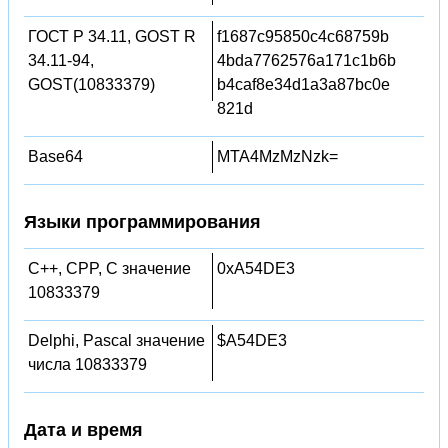
ГОСТ Р 34.11, GOST R
f1687c95850c4c68759b
34.11-94,
4bda7762576a171c1b6b
GOST(10833379)
b4caf8e34d1a3a87bc0e
821d
Base64
MTA4MzMzNzk=
Языки программирования
C++, CPP, C значение
0xA54DE3
10833379
Delphi, Pascal значение
$A54DE3
числа 10833379
Дата и время