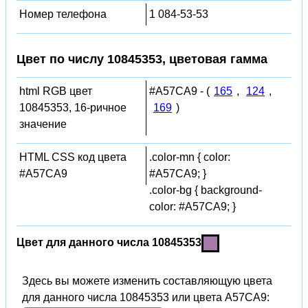
Номер телефона
1 084-53-53
Цвет по числу 10845353, цветовая гамма
html RGB цвет
#A57CA9 - (
165
,
124
,
10845353, 16-ричное
169
)
значение
HTML CSS код цвета
.color-mn { color:
#A57CA9
#A57CA9; }
.color-bg { background-
color: #A57CA9; }
Цвет для данного числа 10845353
Здесь вы можете изменить составляющую цвета
для данного числа 10845353 или цвета A57CA9: