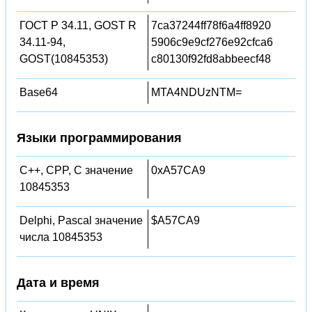
ГОСТ Р 34.11, GOST R
7ca37244ff78f6a4ff8920
34.11-94,
5906c9e9cf276e92cfca6
GOST(10845353)
c80130f92fd8abbeecf48
Base64
MTA4NDUzNTM=
Языки программирования
C++, CPP, C значение
0xA57CA9
10845353
Delphi, Pascal значение
$A57CA9
числа 10845353
Дата и время