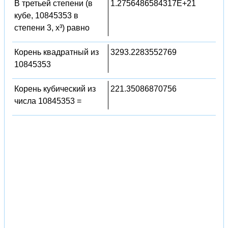
В третьей степени (в
1.2756486584317E+21
кубе, 10845353 в
степени 3, x³) равно
Корень квадратный из
3293.2283552769
10845353
Корень кубический из
221.35086870756
числа 10845353 =