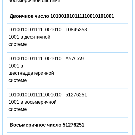
восьмеричной системе
Двоичное число 101001010111110010101001
10100101011111001010
10845353
1001 в десятичной
системе
10100101011111001010
A57CA9
1001 в
шестнадцатеричной
системе
10100101011111001010
51276251
1001 в восьмеричной
системе
Восьмеричное число 51276251