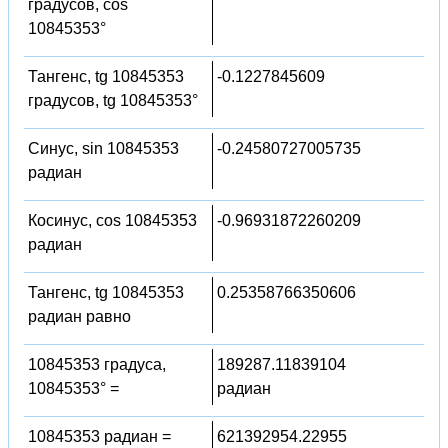
градусов, cos
10845353°
Тангенс, tg 10845353
-0.1227845609
градусов, tg 10845353°
Синус, sin 10845353
-0.24580727005735
радиан
Косинус, cos 10845353
-0.96931872260209
радиан
Тангенс, tg 10845353
0.25358766350606
радиан равно
10845353 градуса,
189287.11839104
10845353° =
радиан
10845353 радиан =
621392954.22955