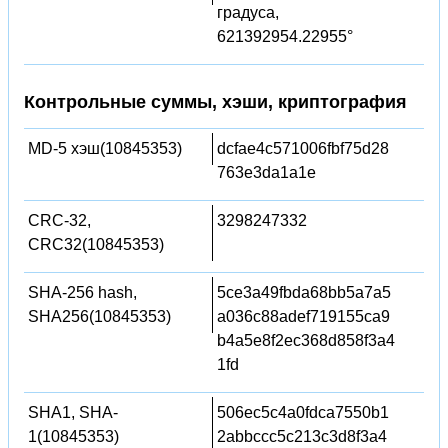
градуса,
621392954.22955°
Контрольные суммы, хэши, криптография
MD-5 хэш(10845353)
dcfae4c571006fbf75d28
763e3da1a1e
CRC-32,
3298247332
CRC32(10845353)
SHA-256 hash,
5ce3a49fbda68bb5a7a5
SHA256(10845353)
a036c88adef719155ca9
b4a5e8f2ec368d858f3a4
1fd
SHA1, SHA-
506ec5c4a0fdca7550b1
1(10845353)
2abbccc5c213c3d8f3a4