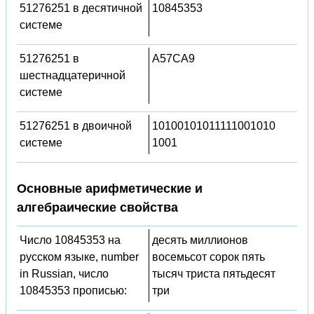
51276251 в десятичной
10845353
системе
51276251 в
A57CA9
шестнадцатеричной
системе
51276251 в двоичной
10100101011111001010
системе
1001
Основные арифметические и
алгебраические свойства
Число 10845353 на
десять миллионов
русском языке, number
восемьсот сорок пять
in Russian, число
тысяч триста пятьдесят
10845353 прописью:
три