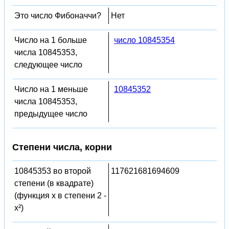
Это число Фибоначчи?
Нет
Число на 1 больше
число 10845354
числа 10845353,
следующее число
Число на 1 меньше
10845352
числа 10845353,
предыдущее число
Степени числа, корни
10845353 во второй
117621681694609
степени (в квадрате)
(функция x в степени 2 -
x²)