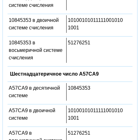
системе счисления
10845353 в двоичной
10100101011111001010
системе счисления
1001
10845353 в
51276251
восьмеричной системе
счисления
Шестнадцатеричное число A57CA9
A57CA9 в десятичной
10845353
системе
A57CA9 в двоичной
10100101011111001010
системе
1001
A57CA9 в
51276251