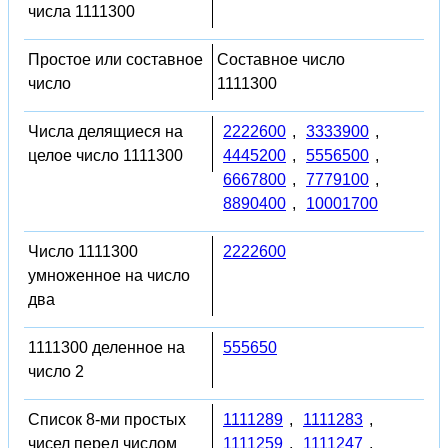
числа 1111300
Простое или составное
Составное число
число
1111300
Числа делящиеся на
2222600
,
3333900
,
целое число 1111300
4445200
,
5556500
,
6667800
,
7779100
,
8890400
,
10001700
Число 1111300
2222600
умноженное на число
два
1111300 деленное на
555650
число 2
Список 8-ми простых
1111289
,
1111283
,
чисел перед числом
1111259
,
1111247
,