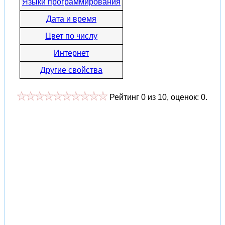
Языки программирования
Дата и время
Цвет по числу
Интернет
Другие свойства
Рейтинг
0
из
10
, оценок:
0
.