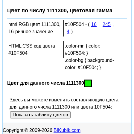
Цвет по числу 1111300, цветовая гамма
html RGB цвет 1111300,
#10F504 - (
16
,
245
,
16-ричное значение
4
)
HTML CSS код цвета
.color-mn { color:
#10F504
#10F504; }
.color-bg { background-
color: #10F504; }
Цвет для данного числа 1111300
Здесь вы можете изменить составляющую цвета
для данного числа 1111300 или цвета 10F504:
Показать таблицу цветов
Copyright © 2009-2026
BiKubik.com