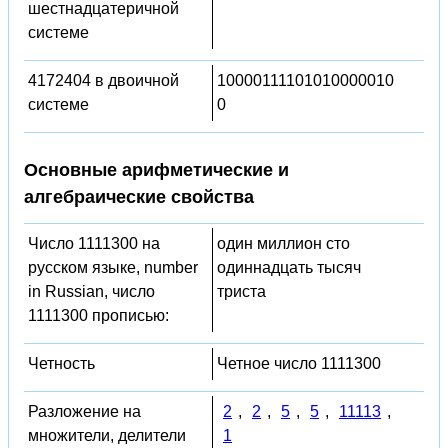
шестнадцатеричной
системе
4172404 в двоичной
10000111101010000010
системе
0
Основные арифметические и
алгебраические свойства
Число 1111300 на
один миллион сто
русском языке, number
одиннадцать тысяч
in Russian, число
триста
1111300 прописью:
Четность
Четное число 1111300
Разложение на
2
,
2
,
5
,
5
,
11113
,
множители, делители
1