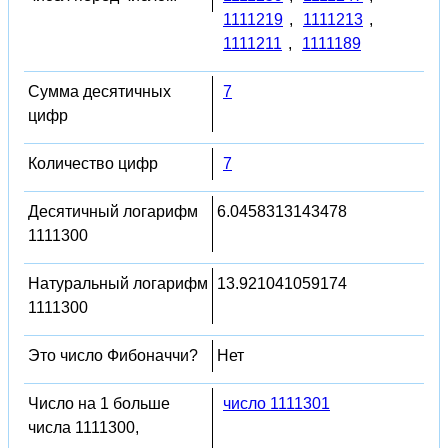
1111219
,
1111213
,
1111211
,
1111189
Сумма десятичных
7
цифр
Количество цифр
7
Десятичный логарифм
6.0458313143478
1111300
Натуральный логарифм
13.921041059174
1111300
Это число Фибоначчи?
Нет
Число на 1 больше
число 1111301
числа 1111300,