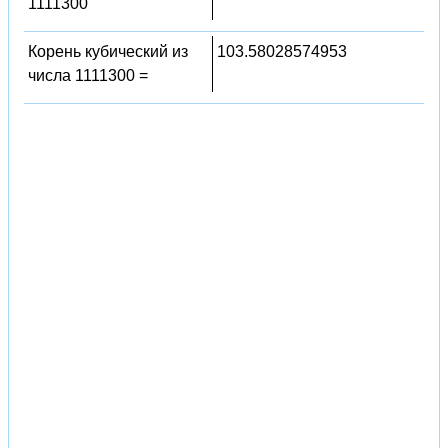
1111300
Корень кубический из
103.58028574953
числа 1111300 =