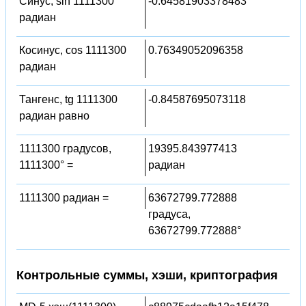
Синус, sin 1111300
-0.64581903378483
радиан
Косинус, cos 1111300
0.76349052096358
радиан
Тангенс, tg 1111300
-0.84587695073118
радиан равно
1111300 градусов,
19395.843977413
1111300° =
радиан
1111300 радиан =
63672799.772888
градуса,
63672799.772888°
Контрольные суммы, хэши, криптография