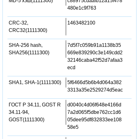
MD-5 хэш(1111300)
c88975cdaafb12a15f478
480e1c9f763
CRC-32,
1463482100
CRC32(1111300)
SHA-256 hash,
7d5f7c059b91a1138b35
SHA256(1111300)
669e839290c3e149cdd2
32146caba42f52d7afaa3
ecd
SHA1, SHA-1(1111300)
5f6466d5b6b4d064a382
3313a35e2529274d5eac
ГОСТ Р 34.11, GOST R
d0040c4d06f648e4166d
34.11-94,
7a2d065f5dbe762cc1d6
GOST(1111300)
05dee95df832833ee108
58e5