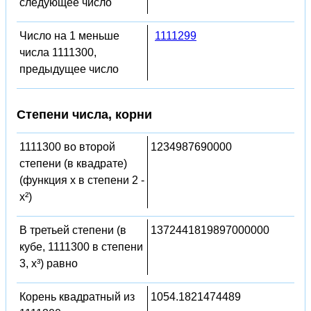
следующее число
Число на 1 меньше
1111299
числа 1111300,
предыдущее число
Степени числа, корни
1111300 во второй
1234987690000
степени (в квадрате)
(функция x в степени 2 -
x²)
В третьей степени (в
1372441819897000000
кубе, 1111300 в степени
3, x³) равно
Корень квадратный из
1054.1821474489