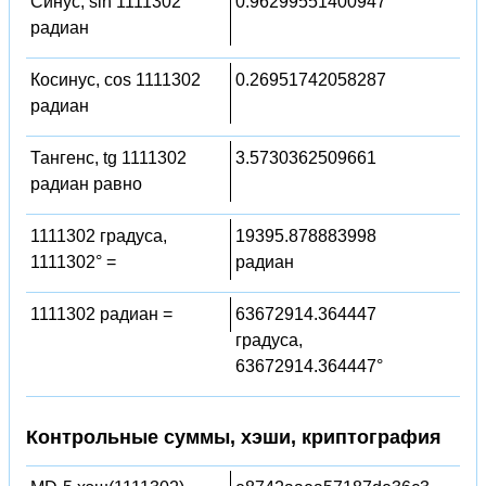
Синус, sin 1111302
0.96299551400947
радиан
Косинус, cos 1111302
0.26951742058287
радиан
Тангенс, tg 1111302
3.5730362509661
радиан равно
1111302 градуса,
19395.878883998
1111302° =
радиан
1111302 радиан =
63672914.364447
градуса,
63672914.364447°
Контрольные суммы, хэши, криптография