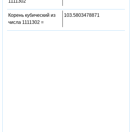
1111302
Корень кубический из
103.5803478871
числа 1111302 =