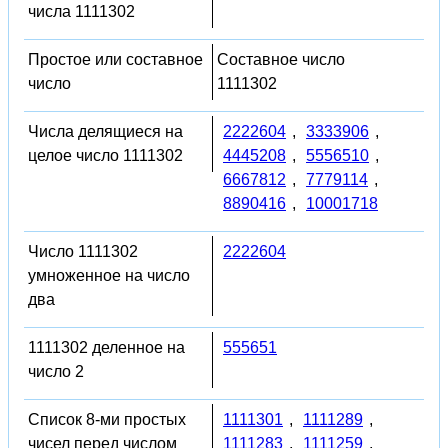
числа 1111302
Простое или составное
Составное число
число
1111302
Числа делящиеся на
2222604
,
3333906
,
целое число 1111302
4445208
,
5556510
,
6667812
,
7779114
,
8890416
,
10001718
Число 1111302
2222604
умноженное на число
два
1111302 деленное на
555651
число 2
Список 8-ми простых
1111301
,
1111289
,
чисел перед числом
1111283
,
1111259
,