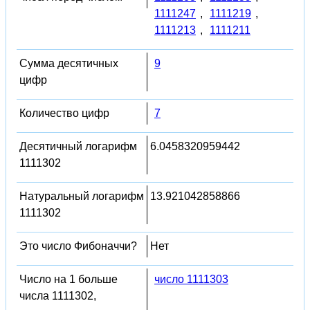
1111247
,
1111219
,
1111213
,
1111211
Сумма десятичных
9
цифр
Количество цифр
7
Десятичный логарифм
6.0458320959442
1111302
Натуральный логарифм
13.921042858866
1111302
Это число Фибоначчи?
Нет
Число на 1 больше
число 1111303
числа 1111302,