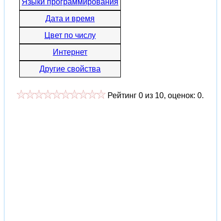
Языки программирования
Дата и время
Цвет по числу
Интернет
Другие свойства
Рейтинг
0
из
10
, оценок:
0
.