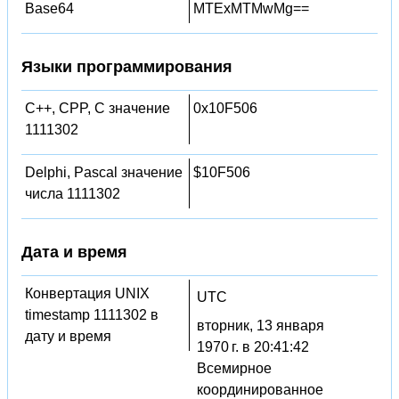
Base64
MTExMTMwMg==
Языки программирования
C++, CPP, C значение
0x10F506
1111302
Delphi, Pascal значение
$10F506
числа 1111302
Дата и время
Конвертация UNIX
UTC
timestamp 1111302 в
вторник, 13 января
дату и время
1970 г. в 20:41:42
Всемирное
координированное