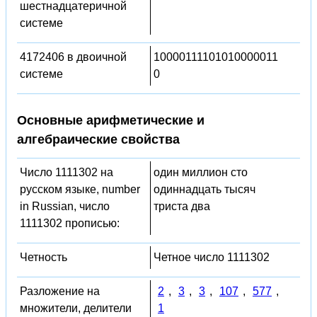
шестнадцатеричной
системе
4172406 в двоичной
10000111101010000011
системе
0
Основные арифметические и
алгебраические свойства
Число 1111302 на
один миллион сто
русском языке, number
одиннадцать тысяч
in Russian, число
триста два
1111302 прописью:
Четность
Четное число 1111302
Разложение на
2
,
3
,
3
,
107
,
577
,
множители, делители
1