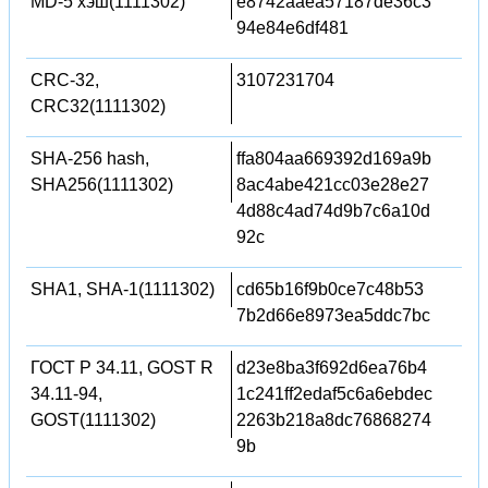
MD-5 хэш(1111302)
e8742aaea57187de36c3
94e84e6df481
CRC-32,
3107231704
CRC32(1111302)
SHA-256 hash,
ffa804aa669392d169a9b
SHA256(1111302)
8ac4abe421cc03e28e27
4d88c4ad74d9b7c6a10d
92c
SHA1, SHA-1(1111302)
cd65b16f9b0ce7c48b53
7b2d66e8973ea5ddc7bc
ГОСТ Р 34.11, GOST R
d23e8ba3f692d6ea76b4
34.11-94,
1c241ff2edaf5c6a6ebdec
GOST(1111302)
2263b218a8dc76868274
9b