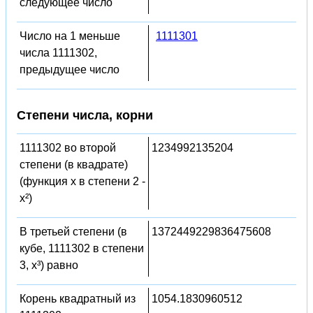
следующее число
Число на 1 меньше
1111301
числа 1111302,
предыдущее число
Степени числа, корни
1111302 во второй
1234992135204
степени (в квадрате)
(функция x в степени 2 -
x²)
В третьей степени (в
1372449229836475608
кубе, 1111302 в степени
3, x³) равно
Корень квадратный из
1054.1830960512