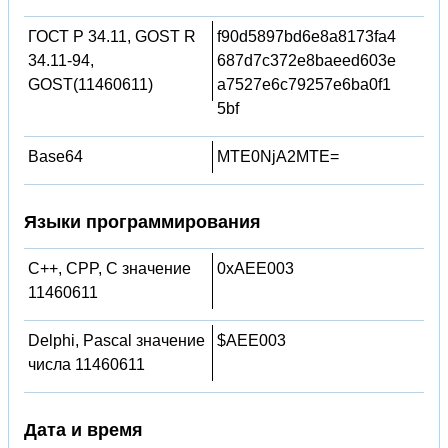
ГОСТ Р 34.11, GOST R
f90d5897bd6e8a8173fa4
34.11-94,
687d7c372e8baeed603e
GOST(11460611)
a7527e6c79257e6ba0f1
5bf
Base64
MTE0NjA2MTE=
Языки программирования
C++, CPP, C значение
0xAEE003
11460611
Delphi, Pascal значение
$AEE003
числа 11460611
Дата и время