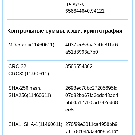
градуса,
656644640.94121°
Контрольные суммы, хэши, криптография
MD-5 хэш(11460611)
4037fee56aa3b0d81bc6
a51d3993a7b0
CRC-32,
3566554362
CRC32(11460611)
SHA-256 hash,
2693ec78bc27205695fd
SHA256(11460611)
07d82ba67fa3ede48ae4
bbb4a177ff0fad792edd8
ee8
SHA1, SHA-1(11460611)
276f99e3011ca4958bb9
71178c04a334db8541af