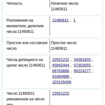
Четность
Нечетное число
11460611
Разложение на
11460611
,
1
множители, делители
числа 11460611
Простое или составное
Простое число
число
11460611
Числа делящиеся на
22921222
,
34381833
,
целое число 11460611
45842444
,
57303055
,
68763666
,
80224277
,
91684888
,
103145499
Число 11460611
22921222
умноженное на число
два