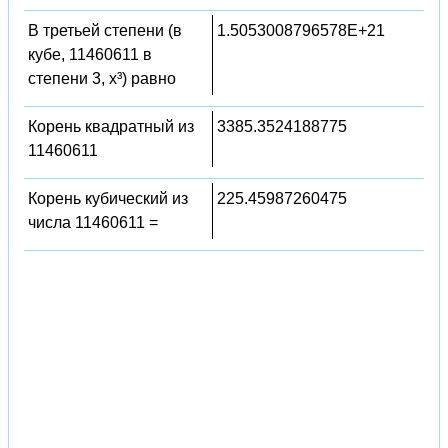
В третьей степени (в
1.5053008796578E+21
кубе, 11460611 в
степени 3, x³) равно
Корень квадратный из
3385.3524188775
11460611
Корень кубический из
225.45987260475
числа 11460611 =