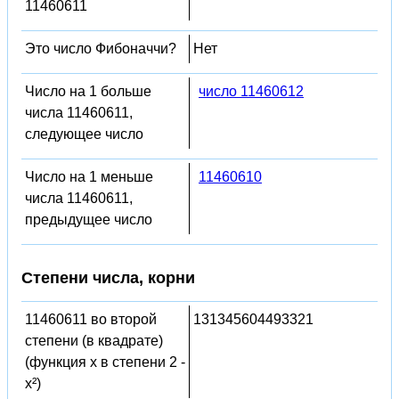
11460611
Это число Фибоначчи?
Нет
Число на 1 больше
число 11460612
числа 11460611,
следующее число
Число на 1 меньше
11460610
числа 11460611,
предыдущее число
Степени числа, корни
11460611 во второй
131345604493321
степени (в квадрате)
(функция x в степени 2 -
x²)