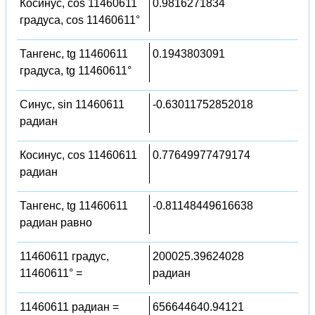
Косинус, cos 11460611
0.9816271834
градуса, cos 11460611°
Тангенс, tg 11460611
0.1943803091
градуса, tg 11460611°
Синус, sin 11460611
-0.63011752852018
радиан
Косинус, cos 11460611
0.77649977479174
радиан
Тангенс, tg 11460611
-0.81148449616638
радиан равно
11460611 градус,
200025.39624028
11460611° =
радиан
11460611 радиан =
656644640.94121