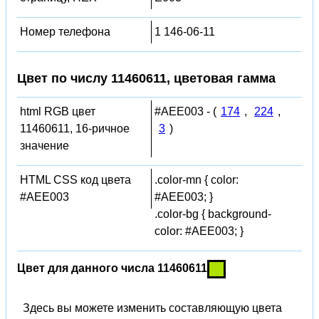
Номер телефона
1 146-06-11
Цвет по числу 11460611, цветовая гамма
html RGB цвет
#AEE003 - (
174
,
224
,
11460611, 16-ричное
3
)
значение
HTML CSS код цвета
.color-mn { color:
#AEE003
#AEE003; }
.color-bg { background-
color: #AEE003; }
Цвет для данного числа 11460611
Здесь вы можете изменить составляющую цвета