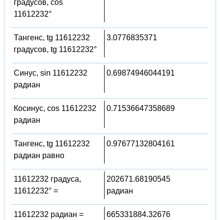
градусов, cos
11612232°
Тангенс, tg 11612232
3.0776835371
градусов, tg 11612232°
Синус, sin 11612232
0.69874946044191
радиан
Косинус, cos 11612232
0.71536647358689
радиан
Тангенс, tg 11612232
0.97677132804161
радиан равно
11612232 градуса,
202671.68190545
11612232° =
радиан
11612232 радиан =
665331884.32676