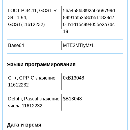
ГОСТ Р 34.11, GOST R
56a458fd3f92a0a69799d
34.11-94,
89f91af5258cb511828d7
GOST(11612232)
01b1d15c994055e2a7dc
19
Base64
MTE2MTIyMzI=
Языки программирования
C++, CPP, C значение
0xB13048
11612232
Delphi, Pascal значение
$B13048
числа 11612232
Дата и время