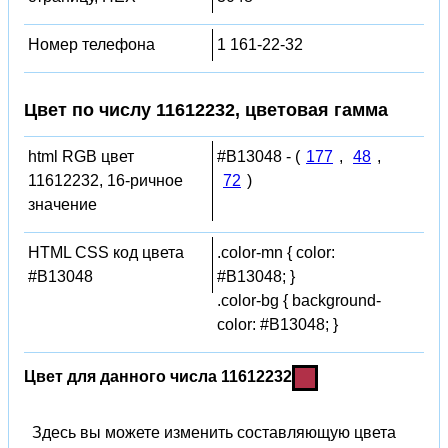
Номер телефона
1 161-22-32
Цвет по числу 11612232, цветовая гамма
html RGB цвет
#B13048 - (
177
,
48
,
11612232, 16-ричное
72
)
значение
HTML CSS код цвета
.color-mn { color:
#B13048
#B13048; }
.color-bg { background-
color: #B13048; }
Цвет для данного числа 11612232
Здесь вы можете изменить составляющую цвета