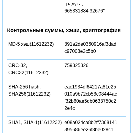
градуса,
665331884.32676°
Контрольные суммы, хэши, криптография
MD-5 хэш(11612232)
391a2de0360916af3dad
c97003e2c5b0
CRC-32,
759325326
CRC32(11612232)
SHA-256 hash,
eac1934df64217a81e25
SHA256(11612232)
010a9b72cb53c08444ac
f32b60ae5db0633750c2
2e4c
SHA1, SHA-1(11612232)
e08a024ca8b2ff7368141
395686ee26f8be028c1