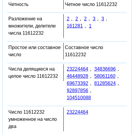
Четность
Четное число 11612232
Разложение на
2
,
2
,
2
,
3
,
3
,
множители, делители
161281
,
1
числа 11612232
Простое или составное
Составное число
число
11612232
Числа делящиеся на
23224464
,
34836696
,
целое число 11612232
46448928
,
58061160
,
69673392
,
81285624
,
92897856
,
104510088
Число 11612232
23224464
умноженное на число
два