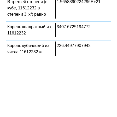
В третьей степени (в
1.5658390224296E+21
кубе, 11612232 в
степени 3, x³) равно
Корень квадратный из
3407.6725194772
11612232
Корень кубический из
226.44977907942
числа 11612232 =