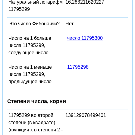
Натуральный логарифм
16.283211620227
11795299
Это число Фибоначчи?
Нет
Число на 1 больше
число 11795300
числа 11795299,
следующее число
Число на 1 меньше
11795298
числа 11795299,
предыдущее число
Степени числа, корни
11795299 во второй
139129078499401
степени (в квадрате)
(функция x в степени 2 -