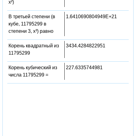
x²)
В третьей степени (в
1.6410690804949E+21
кубе, 11795299 в
степени 3, x³) равно
Корень квадратный из
3434.4284822951
11795299
Корень кубический из
227.6335744981
числа 11795299 =