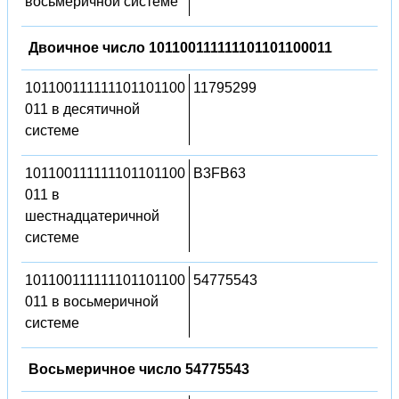
восьмеричной системе
Двоичное число 101100111111101101100011
101100111111101101100
11795299
011 в десятичной
системе
101100111111101101100
B3FB63
011 в
шестнадцатеричной
системе
101100111111101101100
54775543
011 в восьмеричной
системе
Восьмеричное число 54775543