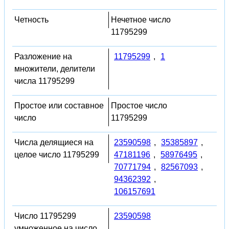
Четность
Нечетное число
11795299
Разложение на
11795299
,
1
множители, делители
числа 11795299
Простое или составное
Простое число
число
11795299
Числа делящиеся на
23590598
,
35385897
,
целое число 11795299
47181196
,
58976495
,
70771794
,
82567093
,
94362392
,
106157691
Число 11795299
23590598
умноженное на число