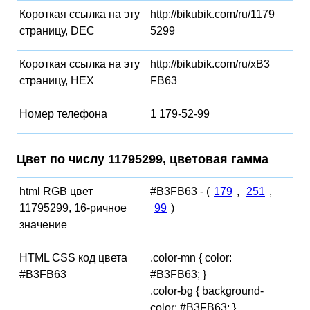
Короткая ссылка на эту
http://bikubik.com/ru/1179
страницу, DEC
5299
Короткая ссылка на эту
http://bikubik.com/ru/xB3
страницу, HEX
FB63
Номер телефона
1 179-52-99
Цвет по числу 11795299, цветовая гамма
html RGB цвет
#B3FB63 - (
179
,
251
,
11795299, 16-ричное
99
)
значение
HTML CSS код цвета
.color-mn { color:
#B3FB63
#B3FB63; }
.color-bg { background-
color: #B3FB63; }