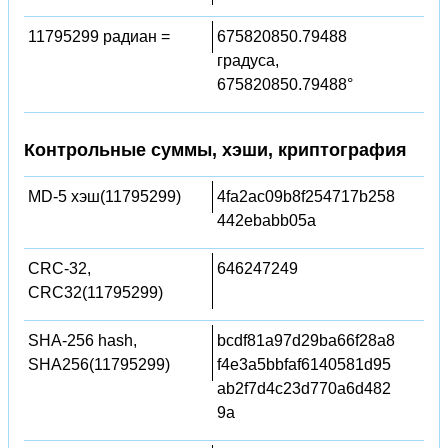
11795299 радиан =
675820850.79488
градуса,
675820850.79488°
Контрольные суммы, хэши, криптография
MD-5 хэш(11795299)
4fa2ac09b8f254717b258
442ebabb05a
CRC-32,
646247249
CRC32(11795299)
SHA-256 hash,
bcdf81a97d29ba66f28a8
SHA256(11795299)
f4e3a5bbfaf6140581d95
ab2f7d4c23d770a6d482
9a