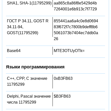
SHA1, SHA-1(11795299)
aa865c8a86f8e5429d4b
7264001e6b913c7f7729
ГОСТ Р 34.11, GOST R
855441aa6a4c0e8d0694
34.11-94,
83f672f7c7800b9deff8b6
GOST(11795299)
5061073b7404ec7ddb0a
26
Base64
MTE3OTUyOTk=
Языки программирования
C++, CPP, C значение
0xB3FB63
11795299
Delphi, Pascal значение
$B3FB63
числа 11795299