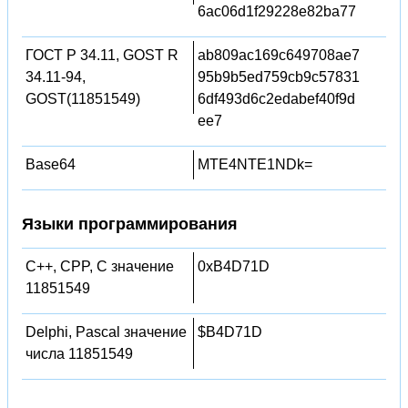
6ac06d1f29228e82ba77
ГОСТ Р 34.11, GOST R
ab809ac169c649708ae7
34.11-94,
95b9b5ed759cb9c57831
GOST(11851549)
6df493d6c2edabef40f9d
ee7
Base64
MTE4NTE1NDk=
Языки программирования
C++, CPP, C значение
0xB4D71D
11851549
Delphi, Pascal значение
$B4D71D
числа 11851549