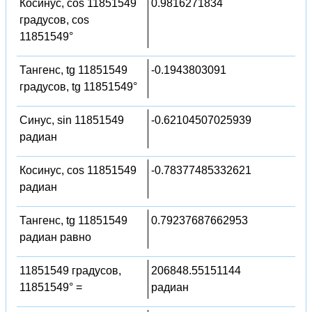
Косинус, cos 11851549
0.9816271834
градусов, cos
11851549°
Тангенс, tg 11851549
-0.1943803091
градусов, tg 11851549°
Синус, sin 11851549
-0.62104507025939
радиан
Косинус, cos 11851549
-0.78377485332621
радиан
Тангенс, tg 11851549
0.79237687662953
радиан равно
11851549 градусов,
206848.55151144
11851549° =
радиан