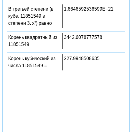
В третьей степени (в
1.6646592536599E+21
кубе, 11851549 в
степени 3, x³) равно
Корень квадратный из
3442.6078777578
11851549
Корень кубический из
227.9948508635
числа 11851549 =