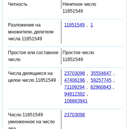
Четность
Нечетное число
11851549
Разложение на
11851549
,
1
множители, делители
числа 11851549
Простое или составное
Простое число
число
11851549
Числа делящиеся на
23703098
,
35554647
,
целое число 11851549
47406196
,
59257745
,
71109294
,
82960843
,
94812392
,
106663941
Число 11851549
23703098
умноженное на число
два