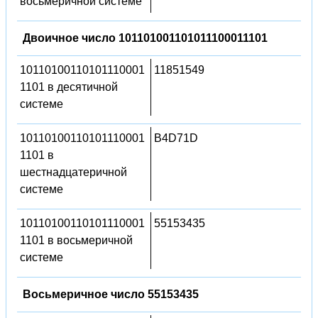
восьмеричной системе
Двоичное число 101101001101011100011101
10110100110101110001
11851549
1101 в десятичной
системе
10110100110101110001
B4D71D
1101 в
шестнадцатеричной
системе
10110100110101110001
55153435
1101 в восьмеричной
системе
Восьмеричное число 55153435