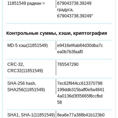
11851549 радиан =
679043738.39249
градуса,
679043738.39249°
Контрольные суммы, хэши, криптография
MD-5 хэш(11851549)
e9416ef4ab84d30dba7c
ea0b7b3faaf0
CRC-32,
765547290
CRC32(11851549)
SHA-256 hash,
7ec62f944cc613370798
SHA256(11851549)
199ddb315baff0e9a4841
4a0136d3f35665f8ccfbd
58
SHA1, SHA-1(11851549)
8ea6e77a388b41b123b0