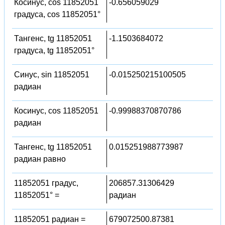
Косинус, cos 11852051
-0.656059029
градуса, cos 11852051°
Тангенс, tg 11852051
-1.1503684072
градуса, tg 11852051°
Синус, sin 11852051
-0.015250215100505
радиан
Косинус, cos 11852051
-0.99988370870786
радиан
Тангенс, tg 11852051
0.015251988773987
радиан равно
11852051 градус,
206857.31306429
11852051° =
радиан
11852051 радиан =
679072500.87381