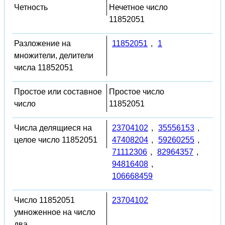
Четность
Нечетное число
11852051
Разложение на
11852051
,
1
множители, делители
числа 11852051
Простое или составное
Простое число
число
11852051
Числа делящиеся на
23704102
,
35556153
,
целое число 11852051
47408204
,
59260255
,
71112306
,
82964357
,
94816408
,
106668459
Число 11852051
23704102
умноженное на число
два