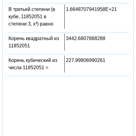
В третьей степени (в
1.6648707941958E+21
кубе, 11852051 в
степени 3, x³) равно
Корень квадратный из
3442.6807868288
11852051
Корень кубический из
227.99806990261
числа 11852051 =