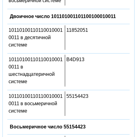
восьмеричной системе
Двоичное число 101101001101100100010011
10110100110110010001
11852051
0011 в десятичной
системе
10110100110110010001
B4D913
0011 в
шестнадцатеричной
системе
10110100110110010001
55154423
0011 в восьмеричной
системе
Восьмеричное число 55154423