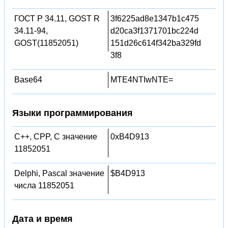
ГОСТ Р 34.11, GOST R
3f6225ad8e1347b1c475
34.11-94,
d20ca3f1371701bc224d
GOST(11852051)
151d26c614f342ba329fd
3f8
Base64
MTE4NTIwNTE=
Языки программирования
C++, CPP, C значение
0xB4D913
11852051
Delphi, Pascal значение
$B4D913
числа 11852051
Дата и время