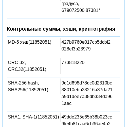
градуса,
679072500.87381°
Контрольные суммы, хэши, криптография
MD-5 хэш(11852051)
427b9760e017cb5dcbf2
028ef3b23979
CRC-32,
773818220
CRC32(11852051)
SHA-256 hash,
9d1d698d78dc0d2310bc
SHA256(11852051)
38010ebb23216a37da21
a9d1dee7a38db334da96
1aec
SHA1, SHA-1(11852051)
49dde235e65b38b023cc
9fe4b81caa6cb36ae4b2