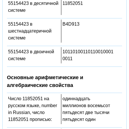
55154423 в десятичной
11852051
системе
55154423 в
B4D913
шестнадцатеричной
системе
55154423 в двоичной
10110100110110010001
системе
0011
Основные арифметические и
алгебраические свойства
Число 11852051 на
одиннадцать
русском языке, number
миллионов восемьсот
in Russian, число
пятьдесят две тысячи
11852051 прописью:
пятьдесят один