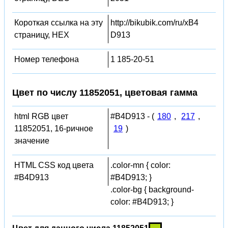
Короткая ссылка на эту
http://bikubik.com/ru/xB4
страницу, HEX
D913
Номер телефона
1 185-20-51
Цвет по числу 11852051, цветовая гамма
html RGB цвет
#B4D913 - (
180
,
217
,
11852051, 16-ричное
19
)
значение
HTML CSS код цвета
.color-mn { color:
#B4D913
#B4D913; }
.color-bg { background-
color: #B4D913; }