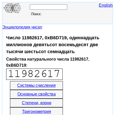
English
Энциклопедия чисел
Число 11982617, 0xB6D719, одиннадцать
миллионов девятьсот восемьдесят две
тысячи шестьсот семнадцать
Свойства натурального числа 11982617,
0xB6D719
:
Системы счисления
Основные свойства
Степени, корни
Тригонометрия