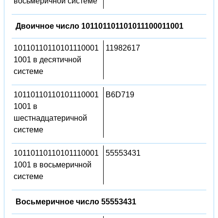
восьмеричной системе
Двоичное число 101101101101011100011001
10110110110101110001
11982617
1001 в десятичной
системе
10110110110101110001
B6D719
1001 в
шестнадцатеричной
системе
10110110110101110001
55553431
1001 в восьмеричной
системе
Восьмеричное число 55553431