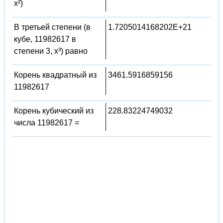
x²)
В третьей степени (в
1.7205014168202E+21
кубе, 11982617 в
степени 3, x³) равно
Корень квадратный из
3461.5916859156
11982617
Корень кубический из
228.83224749032
числа 11982617 =