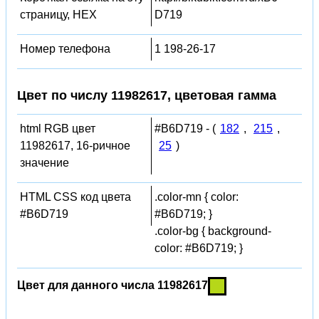
страницу, HEX
D719
Номер телефона
1 198-26-17
Цвет по числу 11982617, цветовая гамма
html RGB цвет
#B6D719 - (
182
,
215
,
11982617, 16-ричное
25
)
значение
HTML CSS код цвета
.color-mn { color:
#B6D719
#B6D719; }
.color-bg { background-
color: #B6D719; }
Цвет для данного числа 11982617