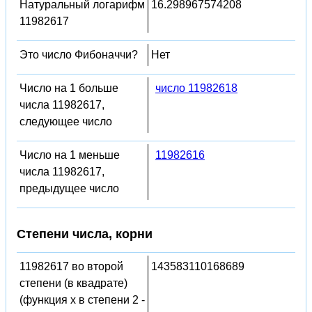
Натуральный логарифм
16.298967574208
11982617
Это число Фибоначчи?
Нет
Число на 1 больше
число 11982618
числа 11982617,
следующее число
Число на 1 меньше
11982616
числа 11982617,
предыдущее число
Степени числа, корни
11982617 во второй
143583110168689
степени (в квадрате)
(функция x в степени 2 -