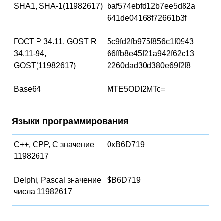
SHA1, SHA-1(11982617)
baf574ebfd12b7ee5d82a
641de04168f72661b3f
ГОСТ Р 34.11, GOST R
5c9fd2fb975f856c1f0943
34.11-94,
66ffb8e45f21a942f62c13
GOST(11982617)
2260dad30d380e69f2f8
Base64
MTE5ODI2MTc=
Языки программирования
C++, CPP, C значение
0xB6D719
11982617
Delphi, Pascal значение
$B6D719
числа 11982617