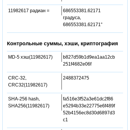
11982617 радиан =
686553381.62171
градуса,
686553381.62171°
Контрольные суммы, хэши, криптография
MD-5 хэш(11982617)
b827d59b1d9ea1aa12cb
251f4682e06f
CRC-32,
2488372475
CRC32(11982617)
SHA-256 hash,
fa516e3f52a3e61dc2f86
SHA256(11982617)
e5294b33e22775e6f489f
52b4156ec8d30d6897d3
c1