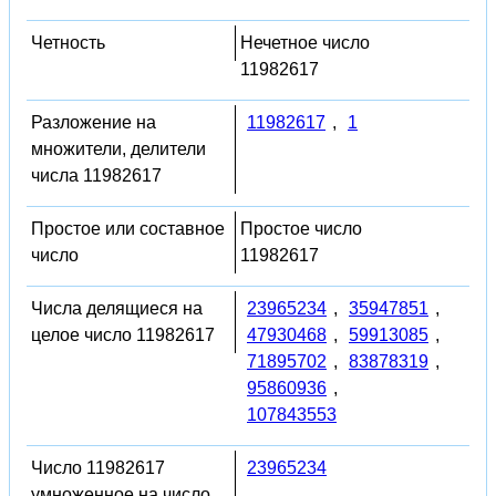
Четность
Нечетное число
11982617
Разложение на
11982617
,
1
множители, делители
числа 11982617
Простое или составное
Простое число
число
11982617
Числа делящиеся на
23965234
,
35947851
,
целое число 11982617
47930468
,
59913085
,
71895702
,
83878319
,
95860936
,
107843553
Число 11982617
23965234
умноженное на число