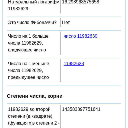
Натуральный логарифм
16.298968575658
11982629
Это число Фибоначчи?
Нет
Число на 1 больше
число 11982630
числа 11982629,
следующее число
Число на 1 меньше
11982628
числа 11982629,
предыдущее число
Степени числа, корни
11982629 во второй
143583397751641
степени (в квадрате)
(функция x в степени 2 -