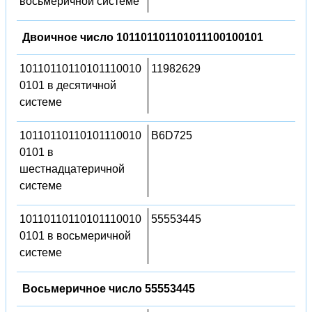
восьмеричной системе
Двоичное число 101101101101011100100101
10110110110101110010
11982629
0101 в десятичной
системе
10110110110101110010
B6D725
0101 в
шестнадцатеричной
системе
10110110110101110010
55553445
0101 в восьмеричной
системе
Восьмеричное число 55553445