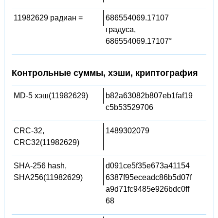
11982629 радиан =
686554069.17107
градуса,
686554069.17107°
Контрольные суммы, хэши, криптография
MD-5 хэш(11982629)
b82a63082b807eb1faf19
c5b53529706
CRC-32,
1489302079
CRC32(11982629)
SHA-256 hash,
d091ce5f35e673a41154
SHA256(11982629)
6387f95eceadc86b5d07f
a9d71fc9485e926bdc0ff
68