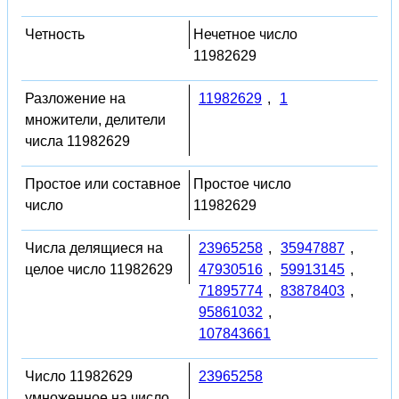
Четность
Нечетное число
11982629
Разложение на
11982629
,
1
множители, делители
числа 11982629
Простое или составное
Простое число
число
11982629
Числа делящиеся на
23965258
,
35947887
,
целое число 11982629
47930516
,
59913145
,
71895774
,
83878403
,
95861032
,
107843661
Число 11982629
23965258
умноженное на число