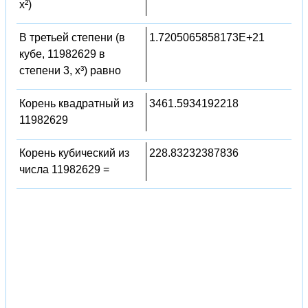
x²)
В третьей степени (в
1.7205065858173E+21
кубе, 11982629 в
степени 3, x³) равно
Корень квадратный из
3461.5934192218
11982629
Корень кубический из
228.83232387836
числа 11982629 =