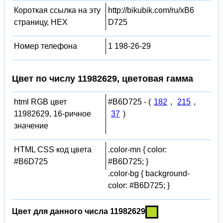
Короткая ссылка на эту
http://bikubik.com/ru/xB6
страницу, HEX
D725
Номер телефона
1 198-26-29
Цвет по числу 11982629, цветовая гамма
html RGB цвет
#B6D725 - (
182
,
215
,
11982629, 16-ричное
37
)
значение
HTML CSS код цвета
.color-mn { color:
#B6D725
#B6D725; }
.color-bg { background-
color: #B6D725; }
Цвет для данного числа 11982629