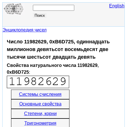
English
Энциклопедия чисел
Число 11982629, 0xB6D725, одиннадцать
миллионов девятьсот восемьдесят две
тысячи шестьсот двадцать девять
Свойства натурального числа 11982629,
0xB6D725
:
Системы счисления
Основные свойства
Степени, корни
Тригонометрия