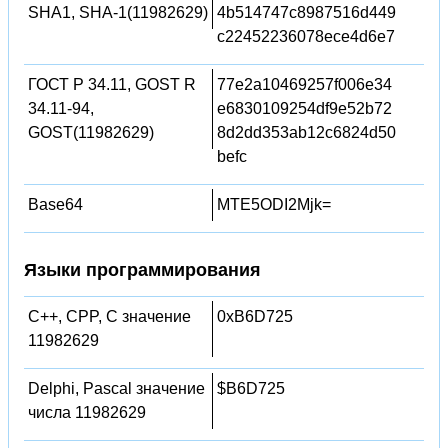
SHA1, SHA-1(11982629)
4b514747c8987516d449
c22452236078ece4d6e7
ГОСТ Р 34.11, GOST R
77e2a10469257f006e34
34.11-94,
e6830109254df9e52b72
GOST(11982629)
8d2dd353ab12c6824d50
befc
Base64
MTE5ODI2Mjk=
Языки программирования
C++, CPP, C значение
0xB6D725
11982629
Delphi, Pascal значение
$B6D725
числа 11982629