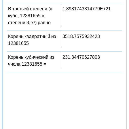
В третьей степени (в
1.8981743314779E+21
кубе, 12381655 в
степени 3, x³) равно
Корень квадратный из
3518.7575932423
12381655
Корень кубический из
231.34470627803
числа 12381655 =