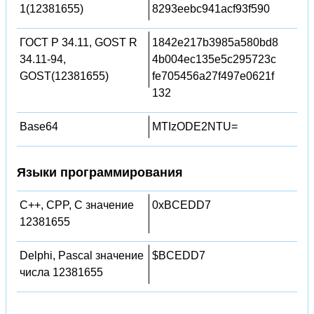
1(12381655)
8293eebc941acf93f590
ГОСТ Р 34.11, GOST R
1842e217b3985a580bd8
34.11-94,
4b004ec135e5c295723c
GOST(12381655)
fe705456a27f497e0621f
132
Base64
MTIzODE2NTU=
Языки программирования
C++, CPP, C значение
0xBCEDD7
12381655
Delphi, Pascal значение
$BCEDD7
числа 12381655