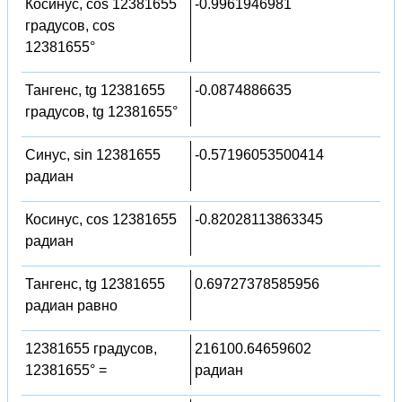
Косинус, cos 12381655
-0.9961946981
градусов, cos
12381655°
Тангенс, tg 12381655
-0.0874886635
градусов, tg 12381655°
Синус, sin 12381655
-0.57196053500414
радиан
Косинус, cos 12381655
-0.82028113863345
радиан
Тангенс, tg 12381655
0.69727378585956
радиан равно
12381655 градусов,
216100.64659602
12381655° =
радиан