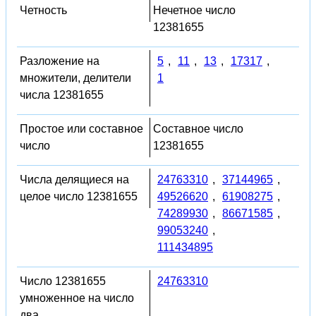
Четность
Нечетное число
12381655
Разложение на
5
,
11
,
13
,
17317
,
множители, делители
1
числа 12381655
Простое или составное
Составное число
число
12381655
Числа делящиеся на
24763310
,
37144965
,
целое число 12381655
49526620
,
61908275
,
74289930
,
86671585
,
99053240
,
111434895
Число 12381655
24763310
умноженное на число
два