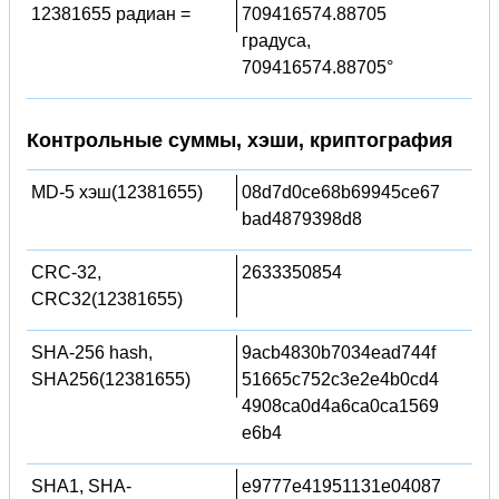
12381655 радиан =
709416574.88705
градуса,
709416574.88705°
Контрольные суммы, хэши, криптография
MD-5 хэш(12381655)
08d7d0ce68b69945ce67
bad4879398d8
CRC-32,
2633350854
CRC32(12381655)
SHA-256 hash,
9acb4830b7034ead744f
SHA256(12381655)
51665c752c3e2e4b0cd4
4908ca0d4a6ca0ca1569
e6b4
SHA1, SHA-
e9777e41951131e04087