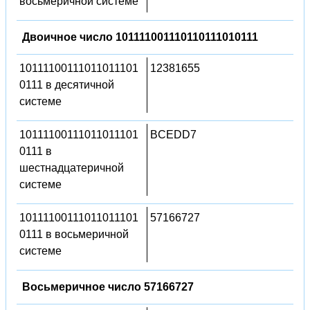
восьмеричной системе
Двоичное число 101111001110110111010111
10111100111011011101
12381655
0111 в десятичной
системе
10111100111011011101
BCEDD7
0111 в
шестнадцатеричной
системе
10111100111011011101
57166727
0111 в восьмеричной
системе
Восьмеричное число 57166727