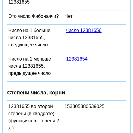
12381655
Это число Фибоначчи?
Нет
Число на 1 больше
число 12381656
числа 12381655,
следующее число
Число на 1 меньше
12381654
числа 12381655,
предыдущее число
Степени числа, корни
12381655 во второй
153305380539025
степени (в квадрате)
(функция x в степени 2 -
x²)