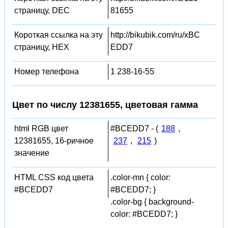
страницу, DEC
81655
Короткая ссылка на эту
http://bikubik.com/ru/xBC
страницу, HEX
EDD7
Номер телефона
1 238-16-55
Цвет по числу 12381655, цветовая гамма
html RGB цвет
#BCEDD7 - (
188
,
12381655, 16-ричное
237
,
215
)
значение
HTML CSS код цвета
.color-mn { color:
#BCEDD7
#BCEDD7; }
.color-bg { background-
color: #BCEDD7; }