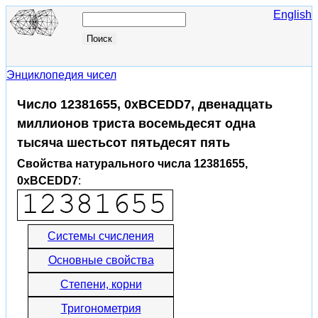
English
Энциклопедия чисел
Число 12381655, 0xBCEDD7, двенадцать
миллионов триста восемьдесят одна
тысяча шестьсот пятьдесят пять
Свойства натурального числа 12381655,
0xBCEDD7
:
Системы счисления
Основные свойства
Степени, корни
Тригонометрия