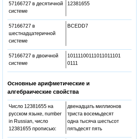
57166727 в десятичной
12381655
системе
57166727 в
BCEDD7
шестнадцатеричной
системе
57166727 в двоичной
10111100111011011101
системе
0111
Основные арифметические и
алгебраические свойства
Число 12381655 на
двенадцать миллионов
русском языке, number
триста восемьдесят
in Russian, число
одна тысяча шестьсот
12381655 прописью:
пятьдесят пять