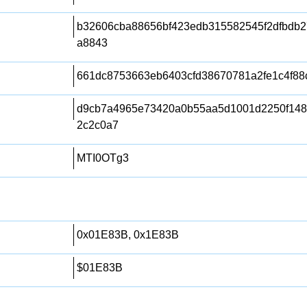
b32606cba88656bf423edb315582545f2dfbdb2
a8843
661dc8753663eb6403cfd38670781a2fe1c4f88
d9cb7a4965e73420a0b55aa5d1001d2250f148
2c2c0a7
MTI0OTg3
0x01E83B, 0x1E83B
$01E83B