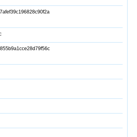
7afef39c196828c90f2a
c
855b9a1cce28d79f56c