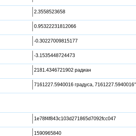
2.3558523658
0.95322231812066
-0.30227009815177
-3.1535448724473
2181.4346721902 радиан
7161227.5940016 градуса, 7161227.5940016°
1e78f4f843c103d271865d7092fcc047
1590965840