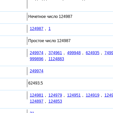
Нечетное число 124987
124987
,
1
Простое число 124987
249974
,
374961
,
499948
,
624935
,
749
999896
,
1124883
249974
62493.5
124981
,
124979
,
124951
,
124919
,
124
124897
,
124853