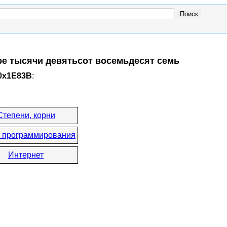
ыре тысячи девятьсот восемьдесят семь
 0x1E83B
:
Степени, корни
 программирования
Интернет