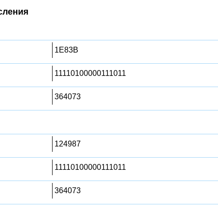
сления
1E83B
11110100000111011
364073
124987
11110100000111011
364073