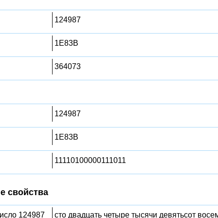
124987
1E83B
364073
124987
1E83B
11110100000111011
е свойства
число 124987
сто двадцать четыре тысячи девятьсот восе