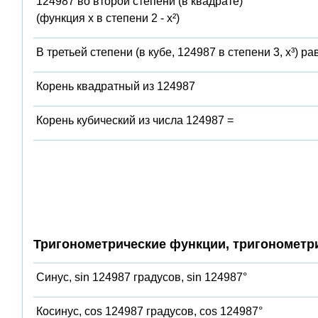
124987 во второй степени (в квадрате)
(функция x в степени 2 - x²)
В третьей степени (в кубе, 124987 в степени 3, x³) ра
Корень квадратный из 124987
Корень кубический из числа 124987 =
Тригонометрические функции, тригонометр
Синус, sin 124987 градусов, sin 124987°
Косинус, cos 124987 градусов, cos 124987°