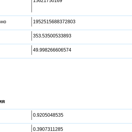
15621750169
вно
1952515688372803
353.53500533893
49.998266606574
ия
0.9205048535
0.3907311285