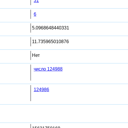
31
6
5.0968648440331
11.735965010876
Нет
число 124988
124986