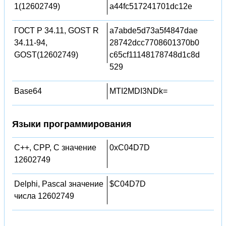
1(12602749)
a44fc517241701dc12e
ГОСТ Р 34.11, GOST R
a7abde5d73a5f4847dae
34.11-94,
28742dcc7708601370b0
GOST(12602749)
c65cf11148178748d1c8d
529
Base64
MTI2MDI3NDk=
Языки программирования
C++, CPP, C значение
0xC04D7D
12602749
Delphi, Pascal значение
$C04D7D
числа 12602749