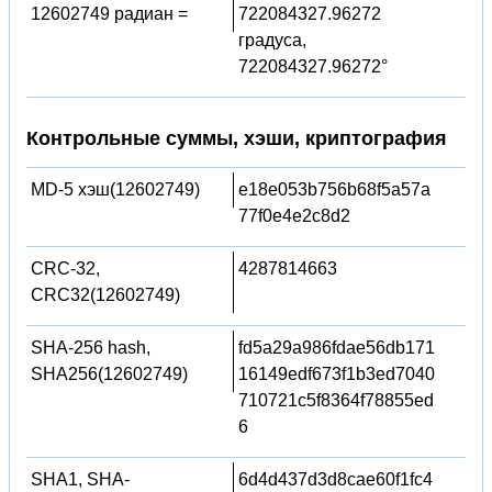
12602749 радиан =
722084327.96272
градуса,
722084327.96272°
Контрольные суммы, хэши, криптография
MD-5 хэш(12602749)
e18e053b756b68f5a57a
77f0e4e2c8d2
CRC-32,
4287814663
CRC32(12602749)
SHA-256 hash,
fd5a29a986fdae56db171
SHA256(12602749)
16149edf673f1b3ed7040
710721c5f8364f78855ed
6
SHA1, SHA-
6d4d437d3d8cae60f1fc4