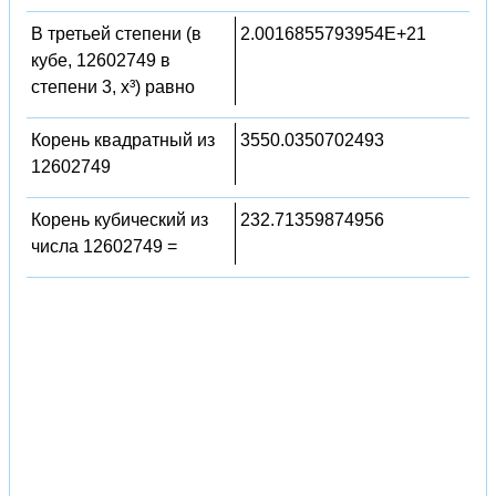
В третьей степени (в
2.0016855793954E+21
кубе, 12602749 в
степени 3, x³) равно
Корень квадратный из
3550.0350702493
12602749
Корень кубический из
232.71359874956
числа 12602749 =