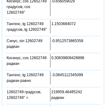
Косинус, cos 12602749
-0.656059029
градусов, cos
12602749°
Тангенс, tg 12602749
1.1503684072
градусов, tg 12602749°
Синус, sin 12602749
-0.9512573865358
радиан
Косинус, cos 12602749
0.30839809428898
радиан
Тангенс, tg 12602749
-3.0845112345099
радиан равно
12602749 градусов,
219959.46485242
12602749° =
радиан