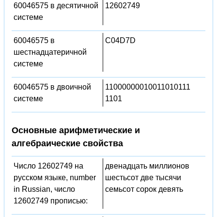
60046575 в десятичной
12602749
системе
60046575 в
C04D7D
шестнадцатеричной
системе
60046575 в двоичной
11000000010011010111
системе
1101
Основные арифметические и
алгебраические свойства
Число 12602749 на
двенадцать миллионов
русском языке, number
шестьсот две тысячи
in Russian, число
семьсот сорок девять
12602749 прописью: