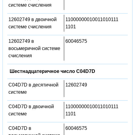
системе счисления
12602749 в двоичной
11000000010011010111
системе счисления
1101
12602749 в
60046575
восьмеричной системе
счисления
Шестнадцатеричное число C04D7D
C04D7D в десятичной
12602749
системе
C04D7D в двоичной
11000000010011010111
системе
1101
C04D7D в
60046575