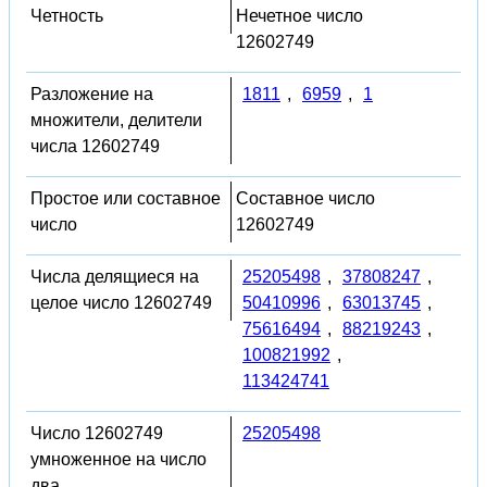
Четность
Нечетное число
12602749
Разложение на
1811
,
6959
,
1
множители, делители
числа 12602749
Простое или составное
Составное число
число
12602749
Числа делящиеся на
25205498
,
37808247
,
целое число 12602749
50410996
,
63013745
,
75616494
,
88219243
,
100821992
,
113424741
Число 12602749
25205498
умноженное на число
два