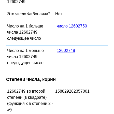
12602749
Это число Фибоначчи?
Нет
Число на 1 больше
число 12602750
числа 12602749,
следующее число
Число на 1 меньше
12602748
числа 12602749,
предыдущее число
Степени числа, корни
12602749 во второй
158829282357001
степени (в квадрате)
(функция x в степени 2 -
x²)