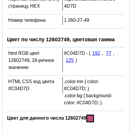
страницу, HEX
4D7D
Номер телефона
1 260-27-49
Цвет по числу 12602749, цветовая гамма
html RGB цвет
#C04D7D - (
192
,
77
,
12602749, 16-ричное
125
)
значение
HTML CSS код цвета
.color-mn { color:
#C04D7D
#C04D7D; }
.color-bg { background-
color: #C04D7D; }
Цвет для данного числа 12602749