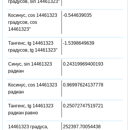
градусов, sin 14461323°
Косинус, cos 14461323
-0.544639035
градусов, cos
14461323°
Тангенс, tg 14461323
-1.5398649639
градусов, tg 14461323°
Синус, sin 14461323
0.24319969400193
радиан
Косинус, cos 14461323
0.96997624137778
радиан
Тангенс, tg 14461323
0.25072747519721
радиан равно
14461323 градуса,
252397.70054438