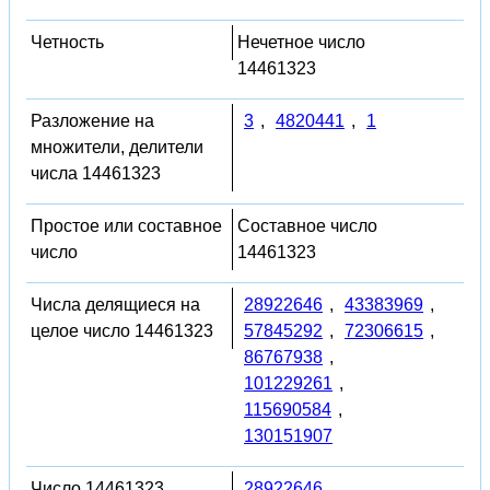
Четность
Нечетное число
14461323
Разложение на
3
,
4820441
,
1
множители, делители
числа 14461323
Простое или составное
Составное число
число
14461323
Числа делящиеся на
28922646
,
43383969
,
целое число 14461323
57845292
,
72306615
,
86767938
,
101229261
,
115690584
,
130151907
Число 14461323
28922646