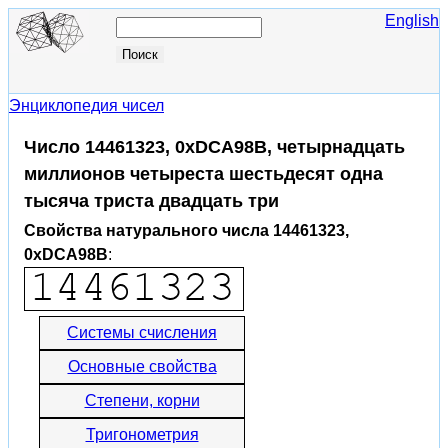
English
Энциклопедия чисел
Число 14461323, 0xDCA98B, четырнадцать
миллионов четыреста шестьдесят одна
тысяча триста двадцать три
Свойства натурального числа 14461323,
0xDCA98B
:
Системы счисления
Основные свойства
Степени, корни
Тригонометрия