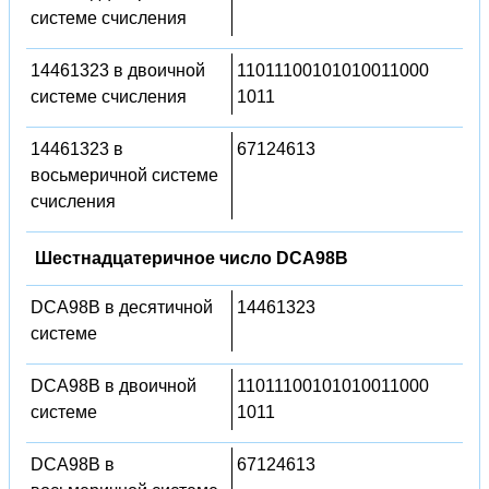
системе счисления
14461323 в двоичной
11011100101010011000
системе счисления
1011
14461323 в
67124613
восьмеричной системе
счисления
Шестнадцатеричное число DCA98B
DCA98B в десятичной
14461323
системе
DCA98B в двоичной
11011100101010011000
системе
1011
DCA98B в
67124613