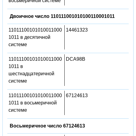
восьмеричной системе
Двоичное число 110111001010100110001011
11011100101010011000
14461323
1011 в десятичной
системе
11011100101010011000
DCA98B
1011 в
шестнадцатеричной
системе
11011100101010011000
67124613
1011 в восьмеричной
системе
Восьмеричное число 67124613