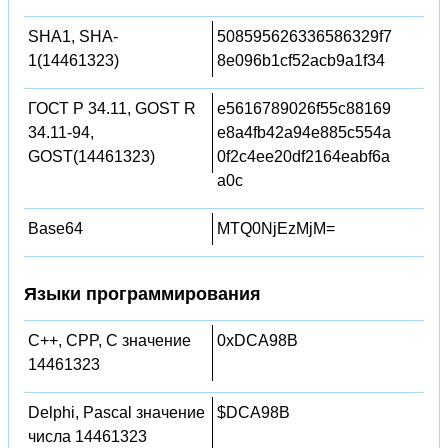
SHA1, SHA-
508595626336586329f7
1(14461323)
8e096b1cf52acb9a1f34
ГОСТ Р 34.11, GOST R
e5616789026f55c88169
34.11-94,
e8a4fb42a94e885c554a
GOST(14461323)
0f2c4ee20df2164eabf6a
a0c
Base64
MTQ0NjEzMjM=
Языки программирования
C++, CPP, C значение
0xDCA98B
14461323
Delphi, Pascal значение
$DCA98B
числа 14461323