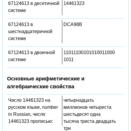
67124613 в десятичной
14461323
системе
67124613 в
DCA98B
шестнадцатеричной
системе
67124613 в двоичной
11011100101010011000
системе
1011
Основные арифметические и
алгебраические свойства
Число 14461323 на
четырнадцать
русском языке, number
миллионов четыреста
in Russian, число
шестьдесят одна
14461323 прописью:
тысяча триста двадцать
три