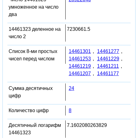
умноженное на число
два
14461323 деленное на
7230661.5
число 2
Список 8-ми простых
14461301
,
14461277
,
чисел перед числом
14461253
,
14461229
,
14461219
,
14461211
,
14461207
,
14461177
Сумма десятичных
24
цифр
Количество цифр
8
Десятичный логарифм
7.1602080263829
14461323