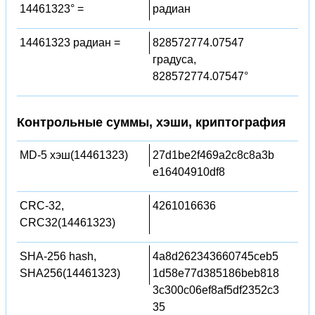
14461323° =
радиан
14461323 радиан =
828572774.07547
градуса,
828572774.07547°
Контрольные суммы, хэши, криптография
MD-5 хэш(14461323)
27d1be2f469a2c8c8a3b
e16404910df8
CRC-32,
4261016636
CRC32(14461323)
SHA-256 hash,
4a8d262343660745ceb5
SHA256(14461323)
1d58e77d385186beb818
3c300c06ef8af5df2352c3
35