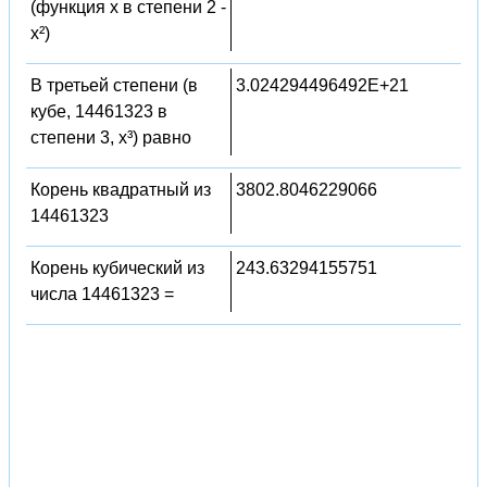
(функция x в степени 2 -
x²)
В третьей степени (в
3.024294496492E+21
кубе, 14461323 в
степени 3, x³) равно
Корень квадратный из
3802.8046229066
14461323
Корень кубический из
243.63294155751
числа 14461323 =