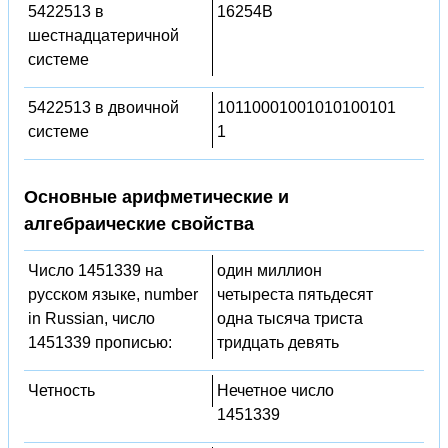
5422513 в
16254B
шестнадцатеричной
системе
5422513 в двоичной
10110001001010100101
системе
1
Основные арифметические и
алгебраические свойства
Число 1451339 на
один миллион
русском языке, number
четыреста пятьдесят
in Russian, число
одна тысяча триста
1451339 прописью:
тридцать девять
Четность
Нечетное число
1451339