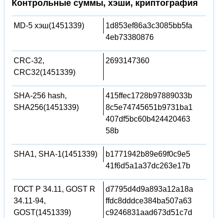
Контрольные суммы, хэши, криптография
MD-5 хэш(1451339)
1d853ef86a3c3085bb5fa
4eb73380876
CRC-32,
2693147360
CRC32(1451339)
SHA-256 hash,
415ffec1728b97889033b
SHA256(1451339)
8c5e74745651b9731ba1
407df5bc60b424420463
58b
SHA1, SHA-1(1451339)
b1771942b89e69f0c9e5
41f6d5a1a37dc263e17b
ГОСТ Р 34.11, GOST R
d7795d4d9a893a12a18a
34.11-94,
ffdc8dddce384ba507a63
GOST(1451339)
c9246831aad673d51c7d