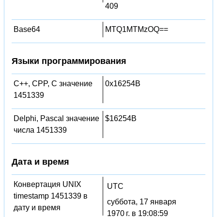
409
Base64
MTQ1MTMzOQ==
Языки программирования
C++, CPP, C значение
0x16254B
1451339
Delphi, Pascal значение
$16254B
числа 1451339
Дата и время
Конвертация UNIX
UTC
timestamp 1451339 в
суббота, 17 января
дату и время
1970 г. в 19:08:59