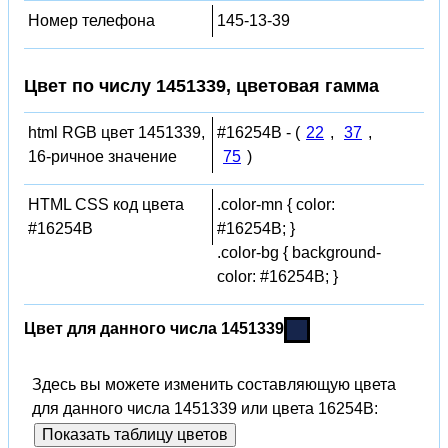
Номер телефона
145-13-39
Цвет по числу 1451339, цветовая гамма
html RGB цвет 1451339,
#16254B - (
22
,
37
,
16-ричное значение
75
)
HTML CSS код цвета
.color-mn { color:
#16254B
#16254B; }
.color-bg { background-
color: #16254B; }
Цвет для данного числа 1451339
Здесь вы можете изменить составляющую цвета
для данного числа 1451339 или цвета 16254B:
Показать таблицу цветов