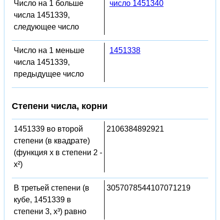
Число на 1 больше
число 1451340
числа 1451339,
следующее число
Число на 1 меньше
1451338
числа 1451339,
предыдущее число
Степени числа, корни
1451339 во второй
2106384892921
степени (в квадрате)
(функция x в степени 2 -
x²)
В третьей степени (в
3057078544107071219
кубе, 1451339 в
степени 3, x³) равно