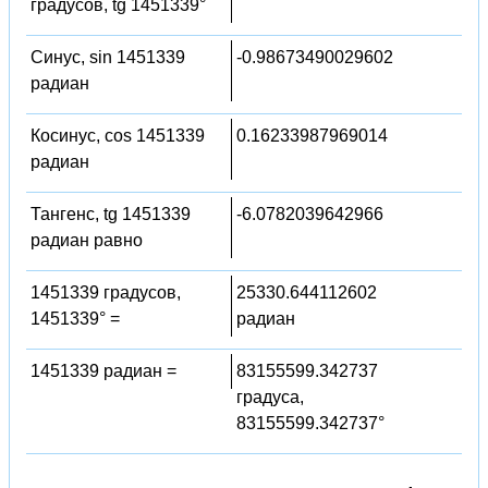
градусов, tg 1451339°
Синус, sin 1451339
-0.98673490029602
радиан
Косинус, cos 1451339
0.16233987969014
радиан
Тангенс, tg 1451339
-6.0782039642966
радиан равно
1451339 градусов,
25330.644112602
1451339° =
радиан
1451339 радиан =
83155599.342737
градуса,
83155599.342737°