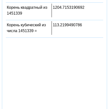
Корень квадратный из
1204.7153190692
1451339
Корень кубический из
113.2199490786
числа 1451339 =