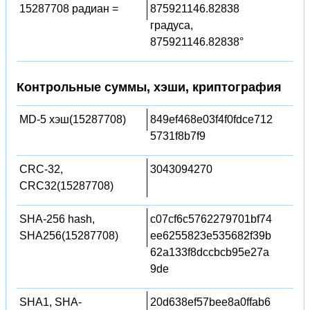
15287708 радиан =
875921146.82838
градуса,
875921146.82838°
Контрольные суммы, хэши, криптография
MD-5 хэш(15287708)
849ef468e03f4f0fdce712
5731f8b7f9
CRC-32,
3043094270
CRC32(15287708)
SHA-256 hash,
c07cf6c5762279701bf74
SHA256(15287708)
ee6255823e535682f39b
62a133f8dccbcb95e27a
9de
SHA1, SHA-
20d638ef57bee8a0ffab6