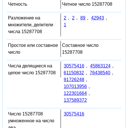
Четность
Четное число 15287708
Разложение на
2
,
2
,
89
,
42943
,
множители, делители
1
числа 15287708
Простое или составное
Составное число
число
15287708
Числа делящиеся на
30575416
,
45863124
,
целое число 15287708
61150832
,
76438540
,
91726248
,
107013956
,
122301664
,
137589372
Число 15287708
30575416
умноженное на число
два