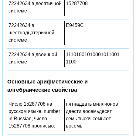
72242634 в десятичной
15287708
системе
72242634 в
E9459C
шестнадцатеричной
системе
72242634 в двоичной
11101001010001011001
системе
1100
Основные арифметические и
алгебраические свойства
Число 15287708 на
пятнадцать миллионов
русском языке, number
двести восемьдесят
in Russian, число
семь тысяч семьсот
15287708 прописью:
восемь