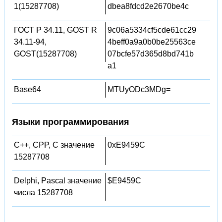
1(15287708)
dbea8fdcd2e2670be4c
ГОСТ Р 34.11, GOST R
9c06a5334cf5cde61cc29
34.11-94,
4beff0a9a0b0be25563ce
GOST(15287708)
07bcfe57d365d8bd741b
a1
Base64
MTUyODc3MDg=
Языки программирования
C++, CPP, C значение
0xE9459C
15287708
Delphi, Pascal значение
$E9459C
числа 15287708