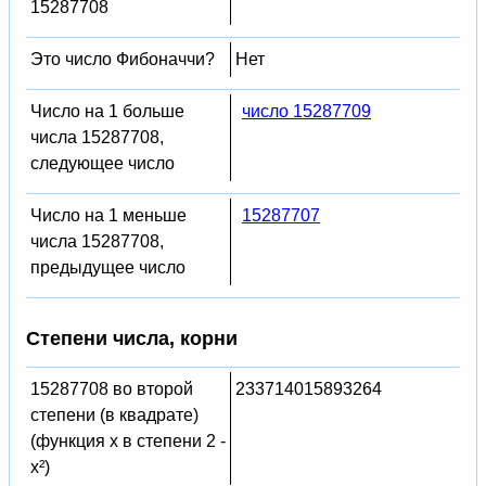
15287708
Это число Фибоначчи?
Нет
Число на 1 больше
число 15287709
числа 15287708,
следующее число
Число на 1 меньше
15287707
числа 15287708,
предыдущее число
Степени числа, корни
15287708 во второй
233714015893264
степени (в квадрате)
(функция x в степени 2 -
x²)