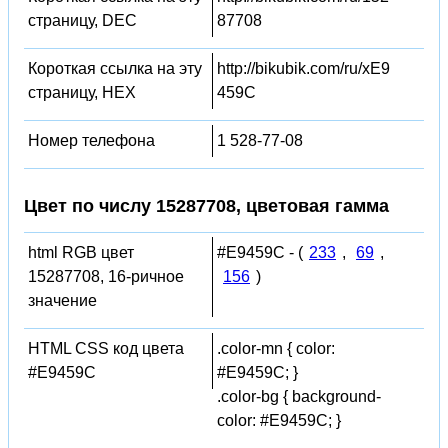
страницу, DEC
87708
Короткая ссылка на эту
http://bikubik.com/ru/xE9
страницу, HEX
459C
Номер телефона
1 528-77-08
Цвет по числу 15287708, цветовая гамма
html RGB цвет
#E9459C - (
233
,
69
,
15287708, 16-ричное
156
)
значение
HTML CSS код цвета
.color-mn { color:
#E9459C
#E9459C; }
.color-bg { background-
color: #E9459C; }