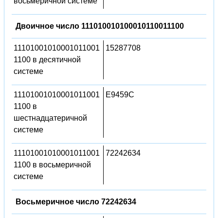
восьмеричной системе
Двоичное число 111010010100010110011100
11101001010001011001
15287708
1100 в десятичной
системе
11101001010001011001
E9459C
1100 в
шестнадцатеричной
системе
11101001010001011001
72242634
1100 в восьмеричной
системе
Восьмеричное число 72242634