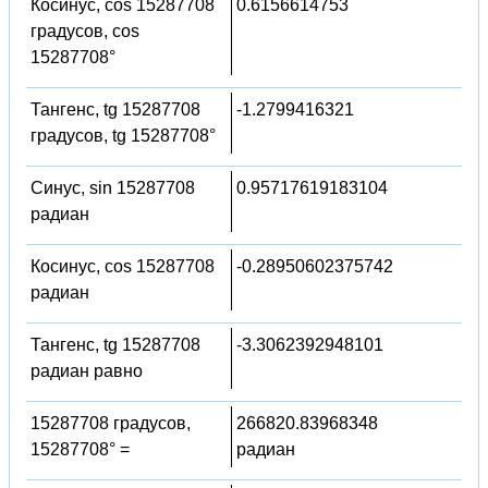
Косинус, cos 15287708
0.6156614753
градусов, cos
15287708°
Тангенс, tg 15287708
-1.2799416321
градусов, tg 15287708°
Синус, sin 15287708
0.95717619183104
радиан
Косинус, cos 15287708
-0.28950602375742
радиан
Тангенс, tg 15287708
-3.3062392948101
радиан равно
15287708 градусов,
266820.83968348
15287708° =
радиан