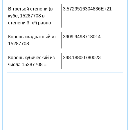
В третьей степени (в
3.5729516304836E+21
кубе, 15287708 в
степени 3, x³) равно
Корень квадратный из
3909.9498718014
15287708
Корень кубический из
248.18800780023
числа 15287708 =