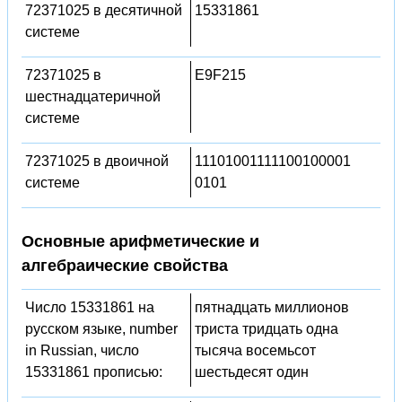
72371025 в десятичной
15331861
системе
72371025 в
E9F215
шестнадцатеричной
системе
72371025 в двоичной
11101001111100100001
системе
0101
Основные арифметические и
алгебраические свойства
Число 15331861 на
пятнадцать миллионов
русском языке, number
триста тридцать одна
in Russian, число
тысяча восемьсот
15331861 прописью:
шестьдесят один