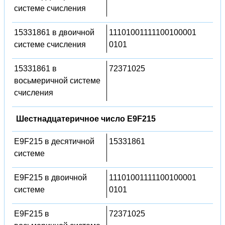
системе счисления
15331861 в двоичной
11101001111100100001
системе счисления
0101
15331861 в
72371025
восьмеричной системе
счисления
Шестнадцатеричное число E9F215
E9F215 в десятичной
15331861
системе
E9F215 в двоичной
11101001111100100001
системе
0101
E9F215 в
72371025