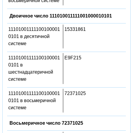
восьмеричной системе
Двоичное число 111010011111001000010101
11101001111100100001
15331861
0101 в десятичной
системе
11101001111100100001
E9F215
0101 в
шестнадцатеричной
системе
11101001111100100001
72371025
0101 в восьмеричной
системе
Восьмеричное число 72371025