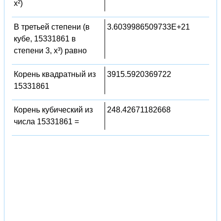
x²)
В третьей степени (в
3.6039986509733E+21
кубе, 15331861 в
степени 3, x³) равно
Корень квадратный из
3915.5920369722
15331861
Корень кубический из
248.42671182668
числа 15331861 =