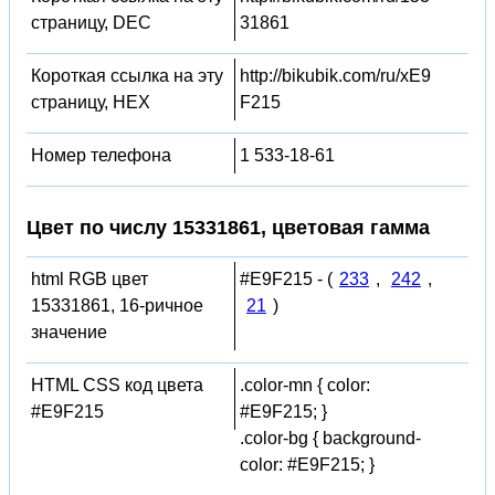
страницу, DEC
31861
Короткая ссылка на эту
http://bikubik.com/ru/xE9
страницу, HEX
F215
Номер телефона
1 533-18-61
Цвет по числу 15331861, цветовая гамма
html RGB цвет
#E9F215 - (
233
,
242
,
15331861, 16-ричное
21
)
значение
HTML CSS код цвета
.color-mn { color:
#E9F215
#E9F215; }
.color-bg { background-
color: #E9F215; }