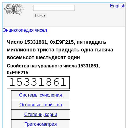
English
Энциклопедия чисел
Число 15331861, 0xE9F215, пятнадцать
миллионов триста тридцать одна тысяча
восемьсот шестьдесят один
Свойства натурального числа 15331861,
0xE9F215
:
Системы счисления
Основные свойства
Степени, корни
Тригонометрия