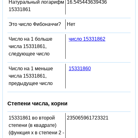
Натуральный логарифм
16.545443639436
15331861
Это число Фибоначчи?
Нет
Число на 1 больше
число 15331862
числа 15331861,
следующее число
Число на 1 меньше
15331860
числа 15331861,
предыдущее число
Степени числа, корни
15331861 во второй
235065961723321
степени (в квадрате)
(функция x в степени 2 -