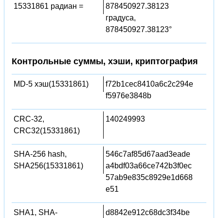
15331861 радиан =
878450927.38123
градуса,
878450927.38123°
Контрольные суммы, хэши, криптография
MD-5 хэш(15331861)
f72b1cec8410a6c2c294e
f5976e3848b
CRC-32,
140249993
CRC32(15331861)
SHA-256 hash,
546c7af85d67aad3eade
SHA256(15331861)
a4bdf03a66ce742b3f0ec
57ab9e835c8929e1d668
e51
SHA1, SHA-
d8842e912c68dc3f34be