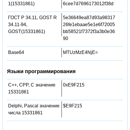
1(15331861)
6cee7d7696173012f38d
ГОСТ Р 34.11, GOST R
5e36649ea87d93a98317
34.11-94,
26fe1ebaae5e1e6f72005
GOST(15331861)
bb58521f7372f3a3b0e36
90
Base64
MTUzMzE4NjE=
Языки программирования
C++, CPP, C значение
0xE9F215
15331861
Delphi, Pascal значение
$E9F215
числа 15331861