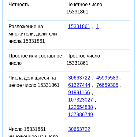
Четность
Нечетное число
15331861
Разложение на
15331861
,
1
множители, делители
числа 15331861
Простое или составное
Простое число
число
15331861
Числа делящиеся на
30663722
,
45995583
,
целое число 15331861
61327444
,
76659305
,
91991166
,
107323027
,
122654888
,
137986749
Число 15331861
30663722
умноженное на число