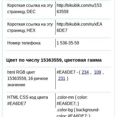
Короткая ссылка на эту
http://bikubik.com/ru/153
страницу, DEC
63559
Короткая ссылка на эту
http://bikubik.com/ru/xEA
страницу, HEX
6DE7
Номер телефона
1 536-35-59
Цвет по числу 15363559, цветовая гамма
html RGB цвет
#EA6DE7 - (
234
,
109
,
15363559, 16-ричное
231
)
значение
HTML CSS код цвета
.color-mn { color:
#EA6DE7
#EA6DE7; }
.color-bg { background-
color: #EA6DE7; }