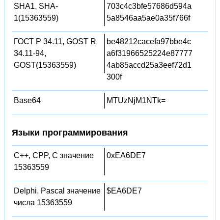
SHA1, SHA-
703c4c3bfe57686d594a
1(15363559)
5a8546aa5ae0a35f766f
ГОСТ Р 34.11, GOST R
be48212cacefa97bbe4c
34.11-94,
a6f31966525224e87777
GOST(15363559)
4ab85accd25a3eef72d1
300f
Base64
MTUzNjM1NTk=
Языки программирования
C++, CPP, C значение
0xEA6DE7
15363559
Delphi, Pascal значение
$EA6DE7
числа 15363559