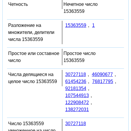
Четность
Нечетное число
15363559
Разложение на
15363559
,
1
множители, делители
числа 15363559
Простое или составное
Простое число
число
15363559
Числа делящиеся на
30727118
,
46090677
,
целое число 15363559
61454236
,
76817795
,
92181354
,
107544913
,
122908472
,
138272031
Число 15363559
30727118
умноженное на число