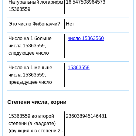
Натуральный логарифм
16.547508964573
15363559
Это число Фибоначчи?
Нет
Число на 1 больше
число 15363560
числа 15363559,
следующее число
Число на 1 меньше
15363558
числа 15363559,
предыдущее число
Степени числа, корни
15363559 во второй
236038945146481
степени (в квадрате)
(функция x в степени 2 -