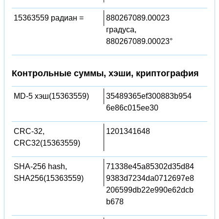
15363559 радиан =
880267089.00023
градуса,
880267089.00023°
Контрольные суммы, хэши, криптография
MD-5 хэш(15363559)
35489365ef300883b954
6e86c015ee30
CRC-32,
1201341648
CRC32(15363559)
SHA-256 hash,
71338e45a85302d35d84
SHA256(15363559)
9383d7234da0712697e8
206599db22e990e62dcb
b678