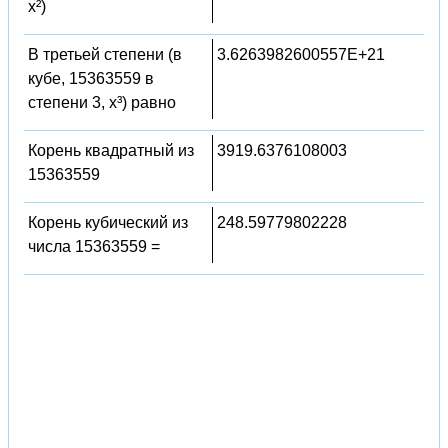
x²)
В третьей степени (в
3.6263982600557E+21
кубе, 15363559 в
степени 3, x³) равно
Корень квадратный из
3919.6376108003
15363559
Корень кубический из
248.59779802228
числа 15363559 =