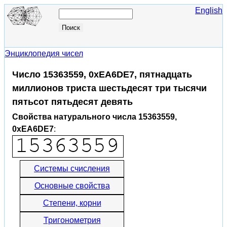
English
Энциклопедия чисел
Число 15363559, 0xEA6DE7, пятнадцать
миллионов триста шестьдесят три тысячи
пятьсот пятьдесят девять
Свойства натурального числа 15363559,
0xEA6DE7
:
Системы счисления
Основные свойства
Степени, корни
Тригонометрия