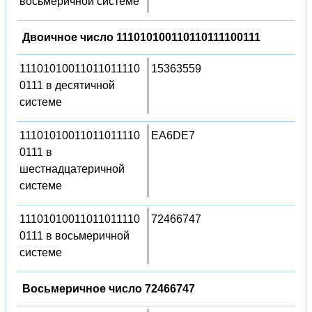
восьмеричной системе
Двоичное число 111010100110110111100111
11101010011011011110
15363559
0111 в десятичной
системе
11101010011011011110
EA6DE7
0111 в
шестнадцатеричной
системе
11101010011011011110
72466747
0111 в восьмеричной
системе
Восьмеричное число 72466747