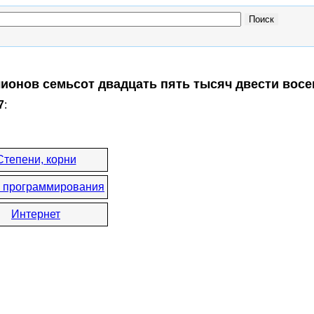
лионов семьсот двадцать пять тысяч двести вос
7
:
Степени, корни
 программирования
Интернет