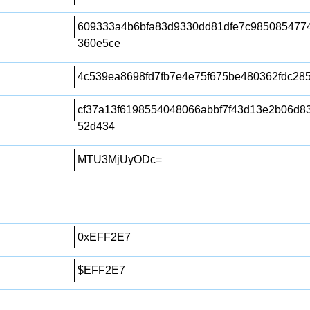
609333a4b6bfa83d9330dd81dfe7c985085477
360e5ce
4c539ea8698fd7fb7e4e75f675be480362fdc28
cf37a13f6198554048066abbf7f43d13e2b06d8
52d434
MTU3MjUyODc=
0xEFF2E7
$EFF2E7