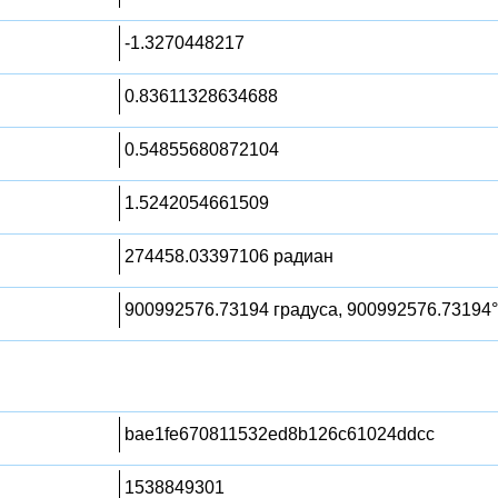
-1.3270448217
0.83611328634688
0.54855680872104
1.5242054661509
274458.03397106 радиан
900992576.73194 градуса, 900992576.73194°
bae1fe670811532ed8b126c61024ddcc
1538849301