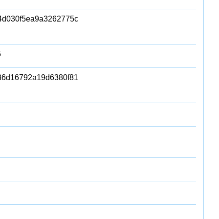
4d030f5ea9a3262775c
5
36d16792a19d6380f81