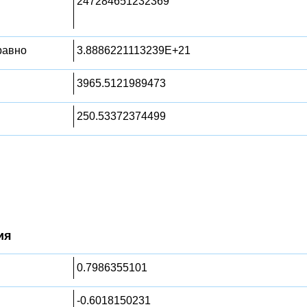
247284651232369
 равно
3.8886221113239E+21
3965.5121989473
250.53372374499
ия
0.7986355101
-0.6018150231