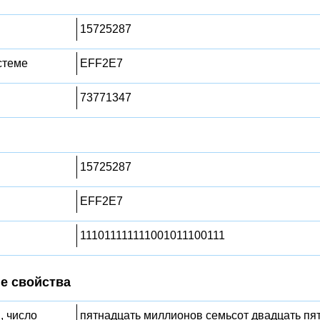
15725287
стеме
EFF2E7
73771347
15725287
EFF2E7
111011111111001011100111
е свойства
, число
пятнадцать миллионов семьсот двадцать пят