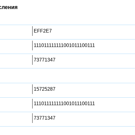
сления
EFF2E7
111011111111001011100111
73771347
15725287
111011111111001011100111
73771347