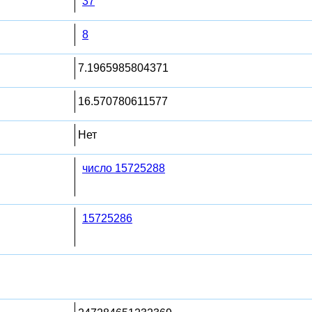
37
8
7.1965985804371
16.570780611577
Нет
число 15725288
15725286