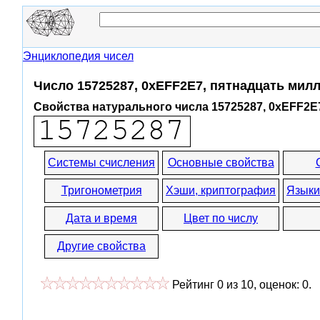
Энциклопедия чисел
Число 15725287, 0xEFF2E7, пятнадцать мил
Свойства натурального числа 15725287, 0xEFF2E
Системы счисления
Основные свойства
Тригонометрия
Хэши, криптография
Языки
Дата и время
Цвет по числу
Другие свойства
Рейтинг
0
из
10
, оценок:
0
.