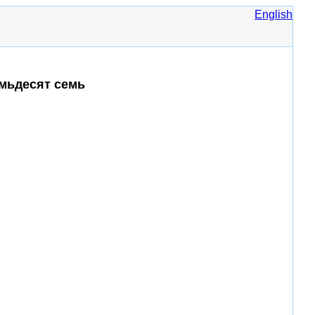
English
емьдесят семь