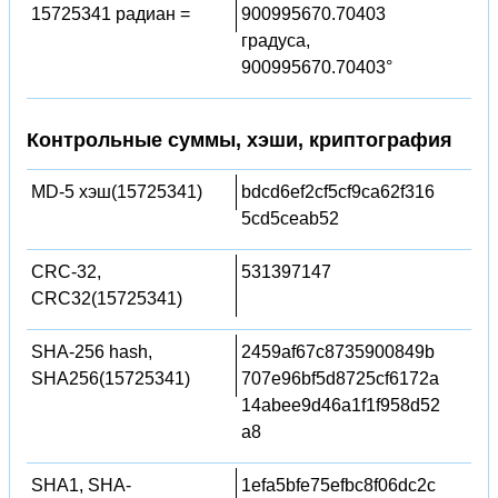
15725341 радиан =
900995670.70403
градуса,
900995670.70403°
Контрольные суммы, хэши, криптография
MD-5 хэш(15725341)
bdcd6ef2cf5cf9ca62f316
5cd5ceab52
CRC-32,
531397147
CRC32(15725341)
SHA-256 hash,
2459af67c8735900849b
SHA256(15725341)
707e96bf5d8725cf6172a
14abee9d46a1f1f958d52
a8
SHA1, SHA-
1efa5bfe75efbc8f06dc2c