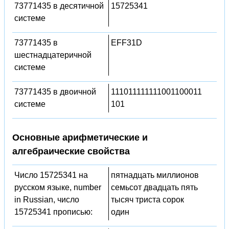
73771435 в десятичной
15725341
системе
73771435 в
EFF31D
шестнадцатеричной
системе
73771435 в двоичной
111011111111001100011
системе
101
Основные арифметические и
алгебраические свойства
Число 15725341 на
пятнадцать миллионов
русском языке, number
семьсот двадцать пять
in Russian, число
тысяч триста сорок
15725341 прописью:
один