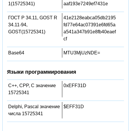
1(15725341)
aaf193e7249ef7431e
ГОСТ Р 34.11, GOST R
41e2128eabca05db2195
34.11-94,
fd77e64ac07391e6fd65a
GOST(15725341)
a541a347b91e8fb40eaef
cf
Base64
MTU3MjUzNDE=
Языки программирования
C++, CPP, C значение
0xEFF31D
15725341
Delphi, Pascal значение
$EFF31D
числа 15725341