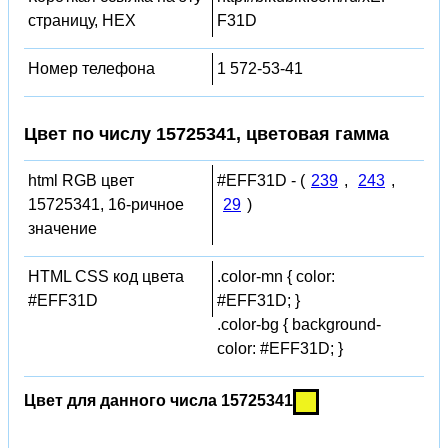
страницу, HEX
F31D
Номер телефона
1 572-53-41
Цвет по числу 15725341, цветовая гамма
html RGB цвет
#EFF31D - (
239
,
243
,
15725341, 16-ричное
29
)
значение
HTML CSS код цвета
.color-mn { color:
#EFF31D
#EFF31D; }
.color-bg { background-
color: #EFF31D; }
Цвет для данного числа 15725341