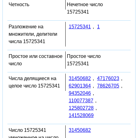
Четность
Нечетное число
15725341
Разложение на
15725341
,
1
множители, делители
числа 15725341
Простое или составное
Простое число
число
15725341
Числа делящиеся на
31450682
,
47176023
,
целое число 15725341
62901364
,
78626705
,
94352046
,
110077387
,
125802728
,
141528069
Число 15725341
31450682
умноженное на число