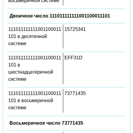
восьмеричной системе
Двоичное число 111011111111001100011101
111011111111001100011
15725341
101 в десятичной
системе
111011111111001100011
EFF31D
101 в
шестнадцатеричной
системе
111011111111001100011
73771435
101 в восьмеричной
системе
Восьмеричное число 73771435