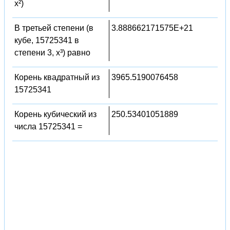
x²)
В третьей степени (в
3.888662171575E+21
кубе, 15725341 в
степени 3, x³) равно
Корень квадратный из
3965.5190076458
15725341
Корень кубический из
250.53401051889
числа 15725341 =