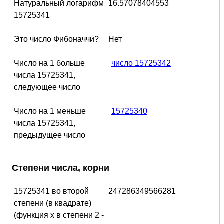
Натуральный логарифм
16.57078404553
15725341
Это число Фибоначчи?
Нет
Число на 1 больше
число 15725342
числа 15725341,
следующее число
Число на 1 меньше
15725340
числа 15725341,
предыдущее число
Степени числа, корни
15725341 во второй
247286349566281
степени (в квадрате)
(функция x в степени 2 -