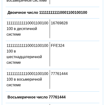
восьмеричной системе
Двоичное число 111111111110001100100100
111111111110001100100
16769828
100 в десятичной
системе
111111111110001100100
FFE324
100 в
шестнадцатеричной
системе
111111111110001100100
77761444
100 в восьмеричной
системе
Восьмеричное число 77761444