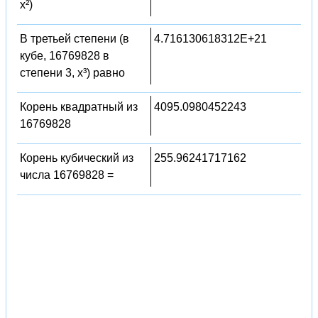
x²)
В третьей степени (в
4.716130618312E+21
кубе, 16769828 в
степени 3, x³) равно
Корень квадратный из
4095.0980452243
16769828
Корень кубический из
255.96241717162
числа 16769828 =