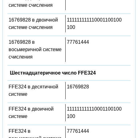
системе счисления
16769828 в двоичной
111111111110001100100
системе счисления
100
16769828 в
77761444
восьмеричной системе
счисления
Шестнадцатеричное число FFE324
FFE324 в десятичной
16769828
системе
FFE324 в двоичной
111111111110001100100
системе
100
FFE324 в
77761444