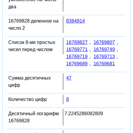
два
16769828 деленное на
8384914
число 2
Список 8-ми простых
16769827
,
16769807
,
чисел перед числом
16769771
,
16769749
,
16769719
,
16769713
,
16769689
,
16769681
Сумма десятичных
47
цифр
Количество цифр
8
Десятичный логарифм
7.2245286082809
16769828