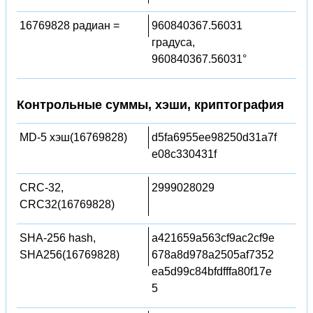
16769828 радиан =
960840367.56031
градуса,
960840367.56031°
Контрольные суммы, хэши, криптография
MD-5 хэш(16769828)
d5fa6955ee98250d31a7f
e08c330431f
CRC-32,
2999028029
CRC32(16769828)
SHA-256 hash,
a421659a563cf9ac2cf9e
SHA256(16769828)
678a8d978a2505af7352
ea5d99c84bfdfffa80f17e
5