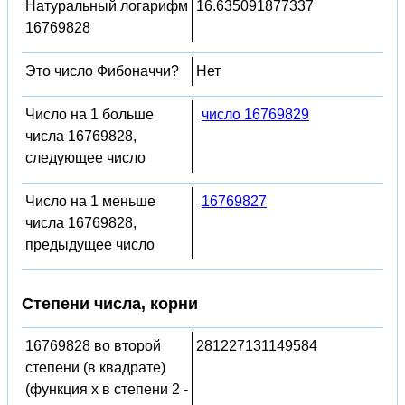
Натуральный логарифм
16.635091877337
16769828
Это число Фибоначчи?
Нет
Число на 1 больше
число 16769829
числа 16769828,
следующее число
Число на 1 меньше
16769827
числа 16769828,
предыдущее число
Степени числа, корни
16769828 во второй
281227131149584
степени (в квадрате)
(функция x в степени 2 -