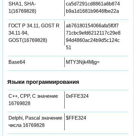
SHA1, SHA-
ca5d7291cd8861a6b874
1(16769828)
b9a1d1681b9646fbe22a
ГОСТ Р 34.11, GOST R
ab76180154066afa5f0f7
34.11-94,
71cbc9efd6212117c29e8
GOST(16769828)
94d4860ac24b9d5c124c
51
Base64
MTY3Njk4Mjg=
Языки программирования
C++, CPP, C значение
0xFFE324
16769828
Delphi, Pascal значение
$FFE324
числа 16769828