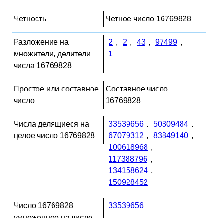
Четность
Четное число 16769828
Разложение на
2
,
2
,
43
,
97499
,
множители, делители
1
числа 16769828
Простое или составное
Составное число
число
16769828
Числа делящиеся на
33539656
,
50309484
,
целое число 16769828
67079312
,
83849140
,
100618968
,
117388796
,
134158624
,
150928452
Число 16769828
33539656
умноженное на число