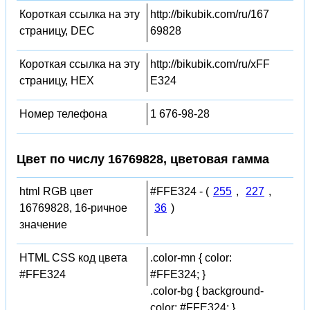
Короткая ссылка на эту
http://bikubik.com/ru/167
страницу, DEC
69828
Короткая ссылка на эту
http://bikubik.com/ru/xFF
страницу, HEX
E324
Номер телефона
1 676-98-28
Цвет по числу 16769828, цветовая гамма
html RGB цвет
#FFE324 - (
255
,
227
,
16769828, 16-ричное
36
)
значение
HTML CSS код цвета
.color-mn { color:
#FFE324
#FFE324; }
.color-bg { background-
color: #FFE324; }