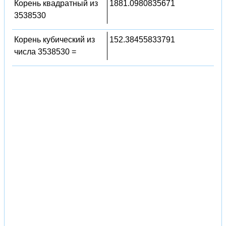
Корень квадратный из
1881.0980835671
3538530
Корень кубический из
152.38455833791
числа 3538530 =