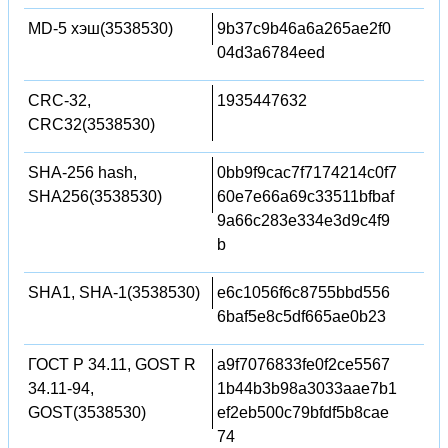
MD-5 хэш(3538530)
9b37c9b46a6a265ae2f0
04d3a6784eed
CRC-32,
1935447632
CRC32(3538530)
SHA-256 hash,
0bb9f9cac7f7174214c0f7
SHA256(3538530)
60e7e66a69c33511bfbaf
9a66c283e334e3d9c4f9
b
SHA1, SHA-1(3538530)
e6c1056f6c8755bbd556
6baf5e8c5df665ae0b23
ГОСТ Р 34.11, GOST R
a9f7076833fe0f2ce5567
34.11-94,
1b44b3b98a3033aae7b1
GOST(3538530)
ef2eb500c79bfdf5b8cae
74