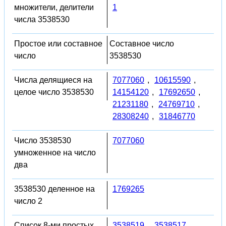
множители, делители
1
числа 3538530
Простое или составное
Составное число
число
3538530
Числа делящиеся на
7077060
,
10615590
,
целое число 3538530
14154120
,
17692650
,
21231180
,
24769710
,
28308240
,
31846770
Число 3538530
7077060
умноженное на число
два
3538530 деленное на
1769265
число 2
Список 8-ми простых
3538519
,
3538517
,