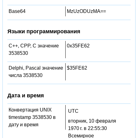
Base64
MzUzODUzMA==
Языки программирования
C++, CPP, C значение
0x35FE62
3538530
Delphi, Pascal значение
$35FE62
числа 3538530
Дата и время
Конвертация UNIX
UTC
timestamp 3538530 в
вторник, 10 февраля
дату и время
1970 г. в 22:55:30
Всемирное