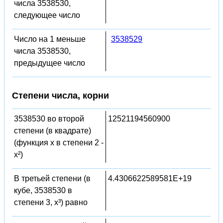
числа 3538530,
следующее число
Число на 1 меньше
3538529
числа 3538530,
предыдущее число
Степени числа, корни
3538530 во второй
12521194560900
степени (в квадрате)
(функция x в степени 2 -
x²)
В третьей степени (в
4.4306622589581E+19
кубе, 3538530 в
степени 3, x³) равно