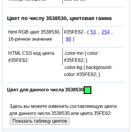
Цвет по числу 3538530, цветовая гамма
html RGB цвет 3538530,
#35FE62 - (
53
,
254
,
16-ричное значение
98
)
HTML CSS код цвета
.color-mn { color:
#35FE62
#35FE62; }
.color-bg { background-
color: #35FE62; }
Цвет для данного числа 3538530
Здесь вы можете изменить составляющую цвета
для данного числа 3538530 или цвета 35FE62:
Показать таблицу цветов