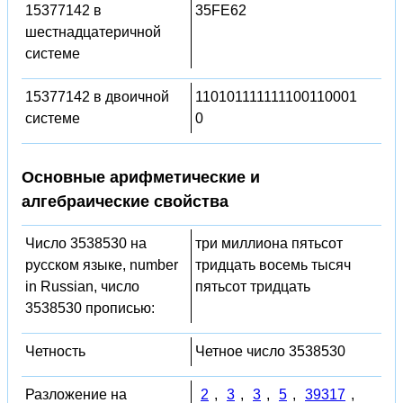
15377142 в
35FE62
шестнадцатеричной
системе
15377142 в двоичной
110101111111100110001
системе
0
Основные арифметические и
алгебраические свойства
Число 3538530 на
три миллиона пятьсот
русском языке, number
тридцать восемь тысяч
in Russian, число
пятьсот тридцать
3538530 прописью:
Четность
Четное число 3538530
Разложение на
2
,
3
,
3
,
5
,
39317
,