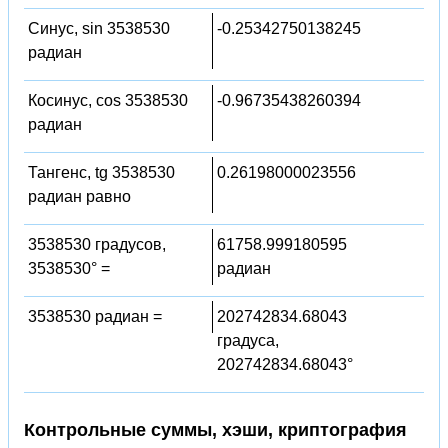
Синус, sin 3538530
-0.25342750138245
радиан
Косинус, cos 3538530
-0.96735438260394
радиан
Тангенс, tg 3538530
0.26198000023556
радиан равно
3538530 градусов,
61758.999180595
3538530° =
радиан
3538530 радиан =
202742834.68043
градуса,
202742834.68043°
Контрольные суммы, хэши, криптография