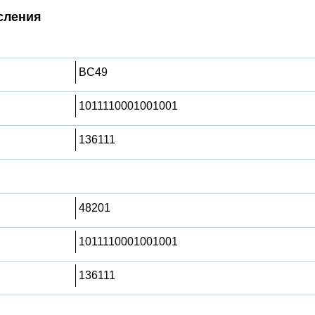
сления
BC49
1011110001001001
136111
48201
1011110001001001
136111