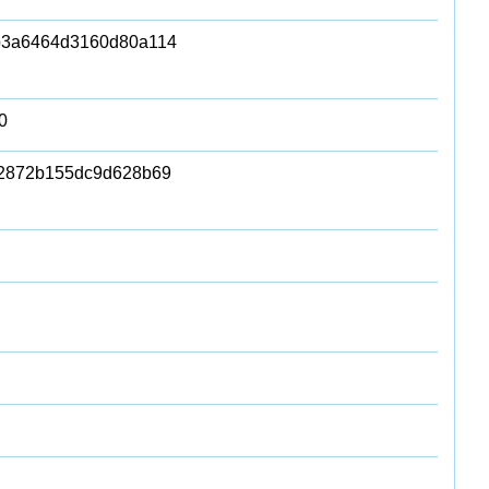
b3a6464d3160d80a114
0
c2872b155dc9d628b69