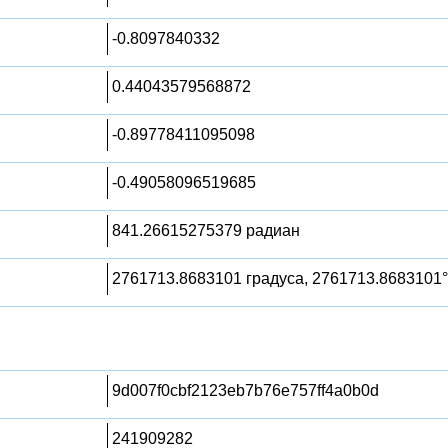
-0.8097840332
0.44043579568872
-0.89778411095098
-0.49058096519685
841.26615275379 радиан
2761713.8683101 градуса, 2761713.8683101°
9d007f0cbf2123eb7b76e757ff4a0b0d
241909282