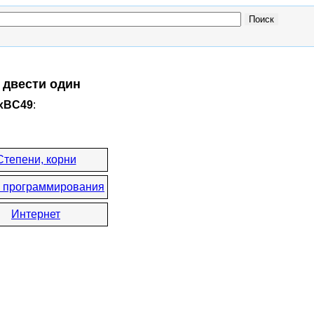
 двести один
0xBC49
:
Степени, корни
 программирования
Интернет