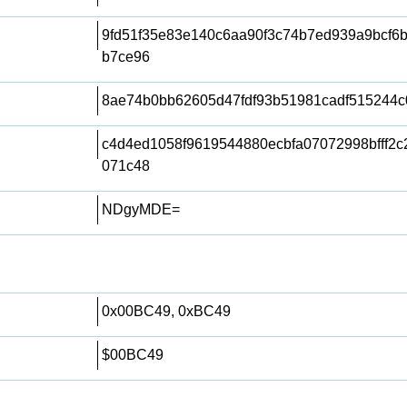
9fd51f35e83e140c6aa90f3c74b7ed939a9bcf6
b7ce96
8ae74b0bb62605d47fdf93b51981cadf515244c
c4d4ed1058f9619544880ecbfa07072998bfff2
071c48
NDgyMDE=
0x00BC49, 0xBC49
$00BC49