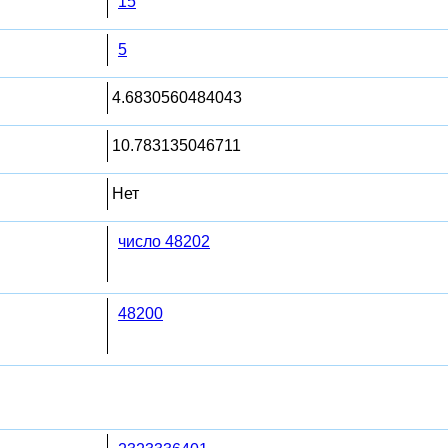
15
5
4.6830560484043
10.783135046711
Нет
число 48202
48200