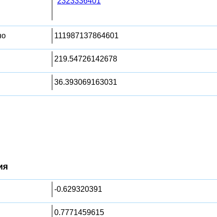
2323336401
но
111987137864601
219.54726142678
36.393069163031
ия
-0.629320391
0.7771459615