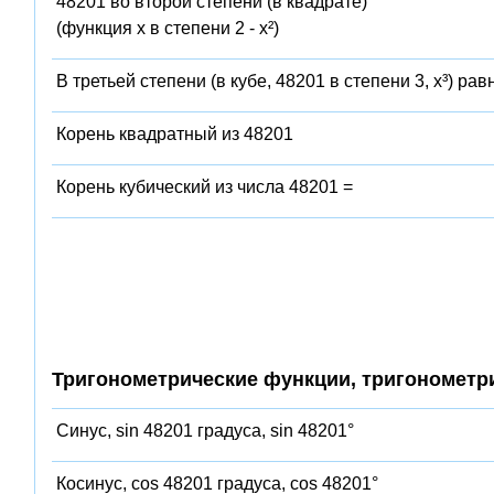
48201 во второй степени (в квадрате)
(функция x в степени 2 - x²)
В третьей степени (в кубе, 48201 в степени 3, x³) рав
Корень квадратный из 48201
Корень кубический из числа 48201 =
Тригонометрические функции, тригонометр
Синус, sin 48201 градуса, sin 48201°
Косинус, cos 48201 градуса, cos 48201°