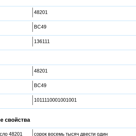
48201
BC49
136111
48201
BC49
1011110001001001
е свойства
исло 48201
сорок восемь тысяч двести один