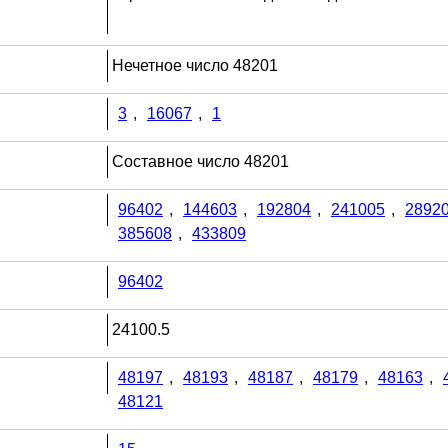
Нечетное число 48201
3
,
16067
,
1
Составное число 48201
96402
,
144603
,
192804
,
241005
,
2892
385608
,
433809
96402
24100.5
48197
,
48193
,
48187
,
48179
,
48163
,
48121