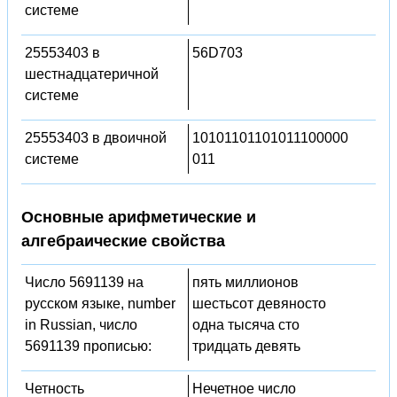
системе
25553403 в
56D703
шестнадцатеричной
системе
25553403 в двоичной
10101101101011100000
системе
011
Основные арифметические и
алгебраические свойства
Число 5691139 на
пять миллионов
русском языке, number
шестьсот девяносто
in Russian, число
одна тысяча сто
5691139 прописью:
тридцать девять
Четность
Нечетное число