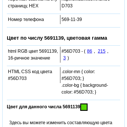
страницу, HEX
D703
Номер телефона
569-11-39
Цвет по числу 5691139, цветовая гамма
html RGB цвет 5691139,
#56D703 - (
86
,
215
,
16-ричное значение
3
)
HTML CSS код цвета
.color-mn { color:
#56D703
#56D703; }
.color-bg { background-
color: #56D703; }
Цвет для данного числа 5691139
Здесь вы можете изменить составляющую цвета