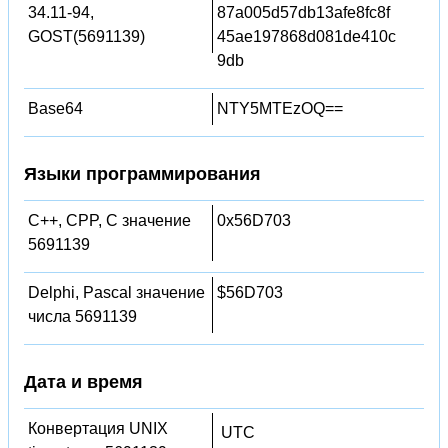
34.11-94,
87a005d57db13afe8fc8f
GOST(5691139)
45ae197868d081de410c
9db
Base64
NTY5MTEzOQ==
Языки программирования
C++, CPP, C значение
0x56D703
5691139
Delphi, Pascal значение
$56D703
числа 5691139
Дата и время
Конвертация UNIX
UTC