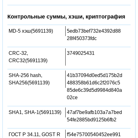
Контрольные суммы, хэши, криптография
MD-5 хэш(5691139)
5edb73bef732e4392d88
28f450373fdc
CRC-32,
3749025431
CRC32(5691139)
SHA-256 hash,
41b37094d0ed5d175b2d
SHA256(5691139)
488358b61d6c2f2076c5
85de6c39d5d9984d840a
02ce
SHA1, SHA-1(5691139)
47af7be9afb103a7a7bed
54fe2885bd9125b6fb2
ГОСТ Р 34.11, GOST R
f54e75700540452ee991