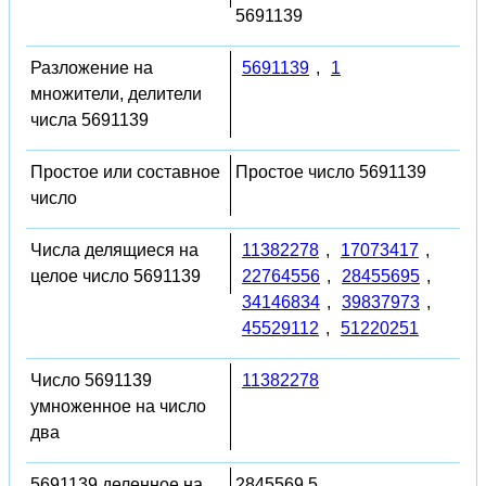
5691139
Разложение на
5691139
,
1
множители, делители
числа 5691139
Простое или составное
Простое число 5691139
число
Числа делящиеся на
11382278
,
17073417
,
целое число 5691139
22764556
,
28455695
,
34146834
,
39837973
,
45529112
,
51220251
Число 5691139
11382278
умноженное на число
два
5691139 деленное на
2845569.5