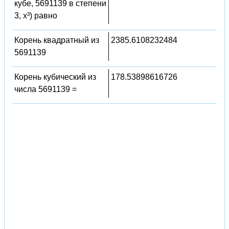
кубе, 5691139 в степени
3, x³) равно
Корень квадратный из
2385.6108232484
5691139
Корень кубический из
178.53898616726
числа 5691139 =