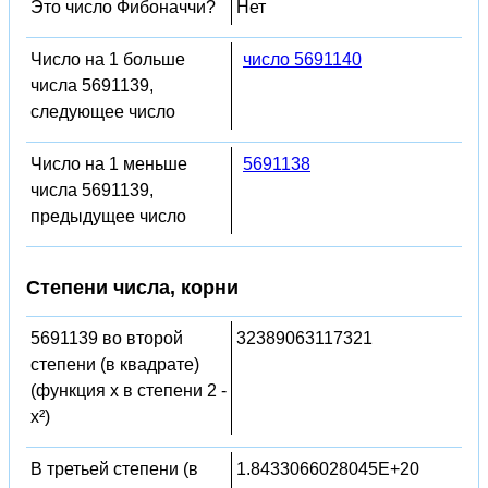
Это число Фибоначчи?
Нет
Число на 1 больше
число 5691140
числа 5691139,
следующее число
Число на 1 меньше
5691138
числа 5691139,
предыдущее число
Степени числа, корни
5691139 во второй
32389063117321
степени (в квадрате)
(функция x в степени 2 -
x²)
В третьей степени (в
1.8433066028045E+20