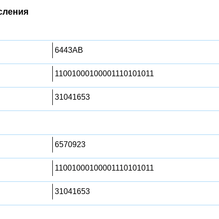
сления
6443AB
11001000100001110101011
31041653
6570923
11001000100001110101011
31041653