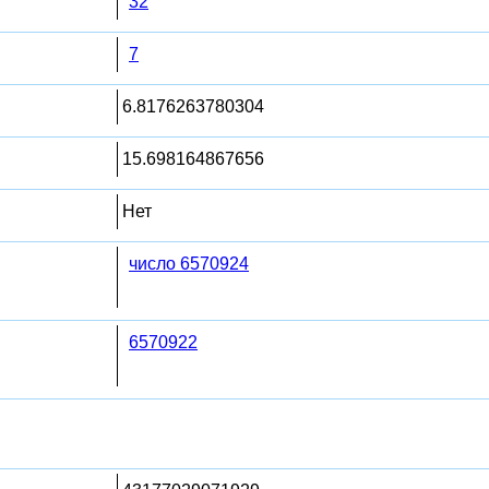
32
7
6.8176263780304
15.698164867656
Нет
число 6570924
6570922