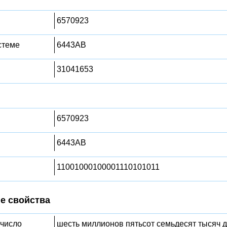
6570923
стеме
6443AB
31041653
6570923
6443AB
11001000100001110101011
е свойства
 число
шесть миллионов пятьсот семьдесят тысяч д