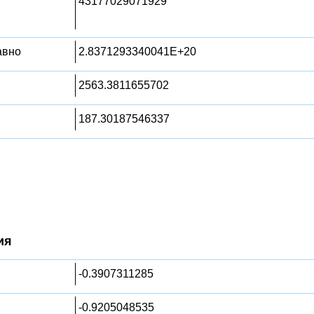
43177029071929
равно
2.8371293340041E+20
2563.3811655702
187.30187546337
ия
-0.3907311285
-0.9205048535