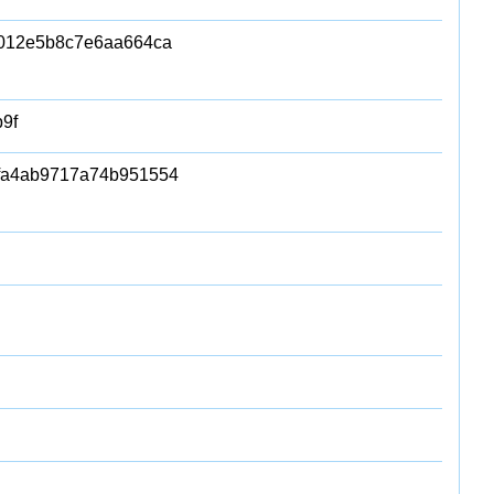
012e5b8c7e6aa664ca
9f
fa4ab9717a74b951554