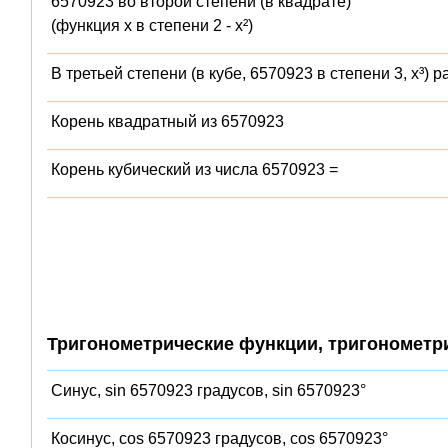
6570923 во второй степени (в квадрате)
(функция x в степени 2 - x²)
В третьей степени (в кубе, 6570923 в степени 3, x³) 
Корень квадратный из 6570923
Корень кубический из числа 6570923 =
Тригонометрические функции, тригонометр
Синус, sin 6570923 градусов, sin 6570923°
Косинус, cos 6570923 градусов, cos 6570923°