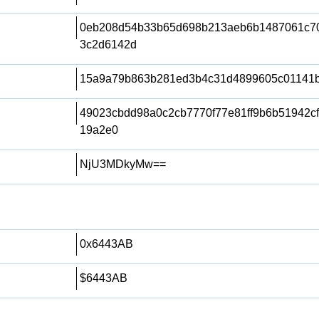
0eb208d54b33b65d698b213aeb6b1487061c7
3c2d6142d
15a9a79b863b281ed3b4c31d4899605c01141b
49023cbdd98a0c2cb7770f77e81ff9b6b51942c
19a2e0
NjU3MDkyMw==
0x6443AB
$6443AB