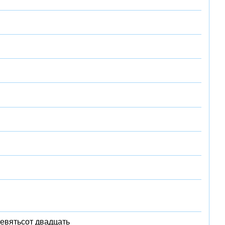
евятьсот двадцать