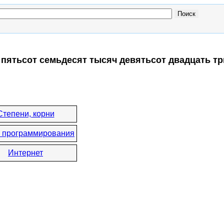
 пятьсот семьдесят тысяч девятьсот двадцать тр
:
Степени, корни
 программирования
Интернет