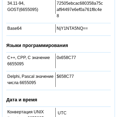
34.11-94,
72505ebcac680358a75c
GOST(6655095)
af94497e6ef0a761f8c4e
8
Base64
NjY1NTA5NQ==
Языки программирования
C++, CPP, C значение
0x658C77
6655095
Delphi, Pascal значение
$658C77
числа 6655095
Дата и время
Конвертация UNIX
UTC