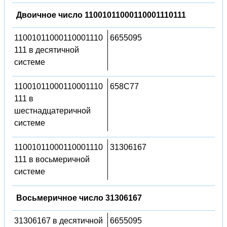
Двоичное число 11001011000110001110111
11001011000110001110
6655095
111 в десятичной
системе
11001011000110001110
658C77
111 в
шестнадцатеричной
системе
11001011000110001110
31306167
111 в восьмеричной
системе
Восьмеричное число 31306167
31306167 в десятичной
6655095