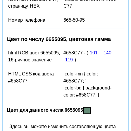
страницу, HEX
C77
Номер телефона
665-50-95
Цвет по числу 6655095, цветовая гамма
html RGB цвет 6655095,
#658C77 - (
101
,
140
,
16-ричное значение
119
)
HTML CSS код цвета
.color-mn { color:
#658C77
#658C77; }
.color-bg { background-
color: #658C77; }
Цвет для данного числа 6655095
Здесь вы можете изменить составляющую цвета