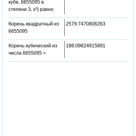
кубе, 6655095 в
степени 3, x³) равно
Корень квадратный из
2579.7470806263
6655095
Корень кубический из
188.09824915891
числа 6655095 =