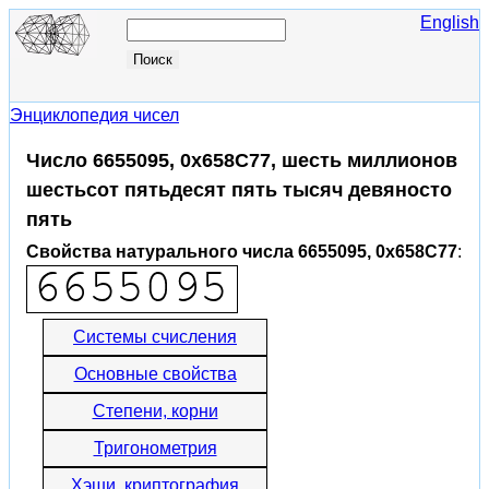
English
Энциклопедия чисел
Число 6655095, 0x658C77, шесть миллионов
шестьсот пятьдесят пять тысяч девяносто
пять
Свойства натурального числа 6655095, 0x658C77
:
Системы счисления
Основные свойства
Степени, корни
Тригонометрия
Хэши, криптография