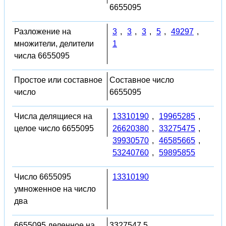
6655095
Разложение на
3
,
3
,
3
,
5
,
49297
,
множители, делители
1
числа 6655095
Простое или составное
Составное число
число
6655095
Числа делящиеся на
13310190
,
19965285
,
целое число 6655095
26620380
,
33275475
,
39930570
,
46585665
,
53240760
,
59895855
Число 6655095
13310190
умноженное на число
два
6655095 деленное на
3327547.5