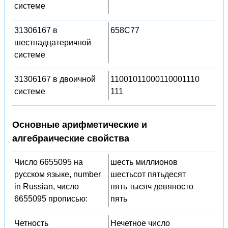
системе
31306167 в
658C77
шестнадцатеричной
системе
31306167 в двоичной
11001011000110001110
системе
111
Основные арифметические и
алгебраические свойства
Число 6655095 на
шесть миллионов
русском языке, number
шестьсот пятьдесят
in Russian, число
пять тысяч девяносто
6655095 прописью:
пять
Четность
Нечетное число