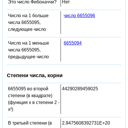
Это число Фибоначчи?
Нет
Число на 1 больше
число 6655096
числа 6655095,
следующее число
Число на 1 меньше
6655094
числа 6655095,
предыдущее число
Степени числа, корни
6655095 во второй
44290289459025
степени (в квадрате)
(функция x в степени 2 -
x²)
В третьей степени (в
2.9475608392731E+20