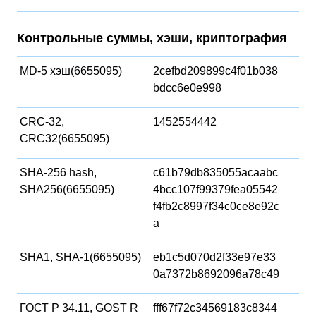
Контрольные суммы, хэши, криптография
MD-5 хэш(6655095)
2cefbd209899c4f01b038
bdcc6e0e998
CRC-32,
1452554442
CRC32(6655095)
SHA-256 hash,
c61b79db835055acaabc
SHA256(6655095)
4bcc107f99379fea05542
f4fb2c8997f34c0ce8e92c
a
SHA1, SHA-1(6655095)
eb1c5d070d2f33e97e33
0a7372b8692096a78c49
ГОСТ Р 34.11, GOST R
fff67f72c34569183c8344