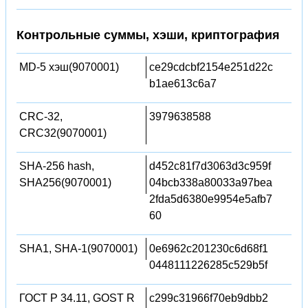
Контрольные суммы, хэши, криптография
MD-5 хэш(9070001)
ce29cdcbf2154e251d22c
b1ae613c6a7
CRC-32,
3979638588
CRC32(9070001)
SHA-256 hash,
d452c81f7d3063d3c959f
SHA256(9070001)
04bcb338a80033a97bea
2fda5d6380e9954e5afb7
60
SHA1, SHA-1(9070001)
0e6962c201230c6d68f1
0448111226285c529b5f
ГОСТ Р 34.11, GOST R
c299c31966f70eb9dbb2