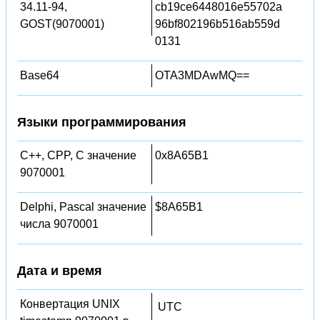
34.11-94,
cb19ce6448016e55702a
GOST(9070001)
96bf802196b516ab559d
0131
Base64
OTA3MDAwMQ==
Языки программирования
C++, CPP, C значение
0x8A65B1
9070001
Delphi, Pascal значение
$8A65B1
числа 9070001
Дата и время
Конвертация UNIX
UTC