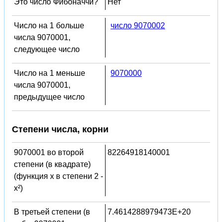
Это число Фибоначчи?
Нет
Число на 1 больше
число 9070002
числа 9070001,
следующее число
Число на 1 меньше
9070000
числа 9070001,
предыдущее число
Степени числа, корни
9070001 во второй
82264918140001
степени (в квадрате)
(функция x в степени 2 -
x²)
В третьей степени (в
7.4614288979473E+20