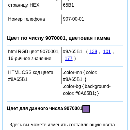
страницу, HEX
65B1
Номер телефона
907-00-01
Цвет по числу 9070001, цветовая гамма
html RGB цвет 9070001,
#8A65B1 - (
138
,
101
,
16-ричное значение
177
)
HTML CSS код цвета
.color-mn { color:
#8A65B1
#8A65B1; }
.color-bg { background-
color: #8A65B1; }
Цвет для данного числа 9070001
Здесь вы можете изменить составляющую цвета