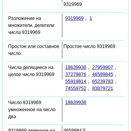
9319969
Разложение на
9319969
,
1
множители, делители
числа 9319969
Простое или составное
Простое число 9319969
число
Числа делящиеся на
18639938
,
27959907
,
целое число 9319969
37279876
,
46599845
,
55919814
,
65239783
,
74559752
,
83879721
Число 9319969
18639938
умноженное на число
два
9319969 деленное на
4659984.5