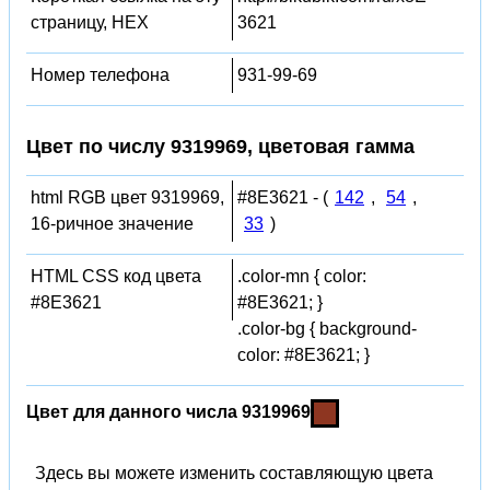
страницу, HEX
3621
Номер телефона
931-99-69
Цвет по числу 9319969, цветовая гамма
html RGB цвет 9319969,
#8E3621 - (
142
,
54
,
16-ричное значение
33
)
HTML CSS код цвета
.color-mn { color:
#8E3621
#8E3621; }
.color-bg { background-
color: #8E3621; }
Цвет для данного числа 9319969
Здесь вы можете изменить составляющую цвета