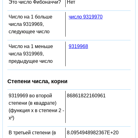
Это число Фибоначчи?
Нет
Число на 1 больше
число 9319970
числа 9319969,
следующее число
Число на 1 меньше
9319968
числа 9319969,
предыдущее число
Степени числа, корни
9319969 во второй
86861822160961
степени (в квадрате)
(функция x в степени 2 -
x²)
В третьей степени (в
8.0954948982367E+20