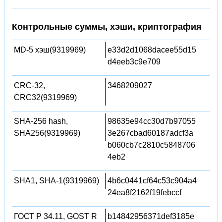
Контрольные суммы, хэши, криптография
MD-5 хэш(9319969)
e33d2d1068dacee55d15
d4eeb3c9e709
CRC-32,
3468209027
CRC32(9319969)
SHA-256 hash,
98635e94cc30d7b97055
SHA256(9319969)
3e267cbad60187adcf3a
b060cb7c2810c5848706
4eb2
SHA1, SHA-1(9319969)
4b6c0441cf64c53c904a4
24ea8f2162f19febccf
ГОСТ Р 34.11, GOST R
b14842956371def3185e