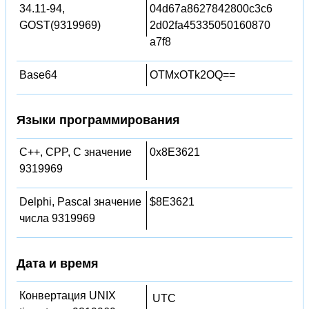
34.11-94,
04d67a8627842800c3c6
GOST(9319969)
2d02fa45335050160870
a7f8
Base64
OTMxOTk2OQ==
Языки программирования
C++, CPP, C значение
0x8E3621
9319969
Delphi, Pascal значение
$8E3621
числа 9319969
Дата и время
Конвертация UNIX
UTC