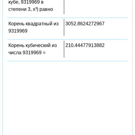
кубе, 9319969 в
степени 3, x³) равно
Корень квадратный из
3052.8624272967
9319969
Корень кубический из
210.44477913882
числа 9319969 =