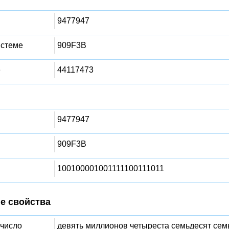
9477947
истеме
909F3B
е
44117473
9477947
909F3B
100100001001111100111011
е свойства
 число
девять миллионов четыреста семьдесят сем