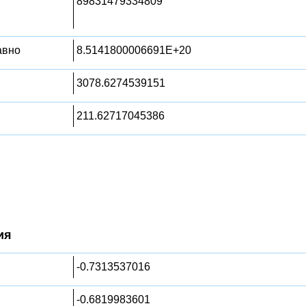
89831479334809
равно
8.5141800006691E+20
3078.6274539151
211.62717045386
ия
-0.7313537016
-0.6819983601