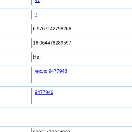
47
7
6.9767142758266
16.064478289597
Нет
число 9477948
9477946