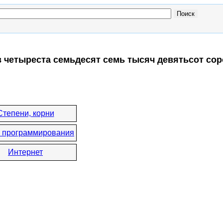
в четыреста семьдесят семь тысяч девятьсот сор
Степени, корни
 программирования
Интернет