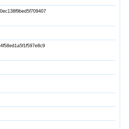
50ec138f9bed5f709407
4f58ed1a5f1f597e8c9