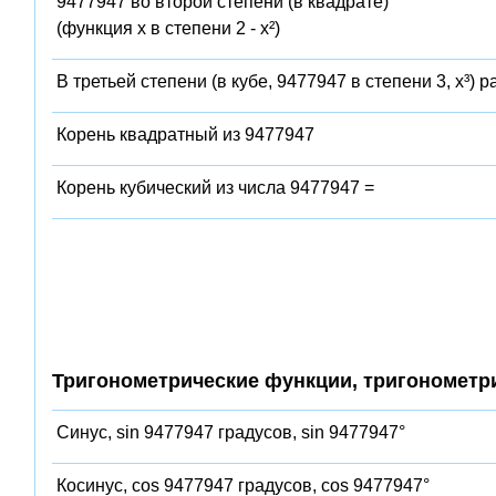
9477947 во второй степени (в квадрате)
(функция x в степени 2 - x²)
В третьей степени (в кубе, 9477947 в степени 3, x³) 
Корень квадратный из 9477947
Корень кубический из числа 9477947 =
Тригонометрические функции, тригонометр
Синус, sin 9477947 градусов, sin 9477947°
Косинус, cos 9477947 градусов, cos 9477947°