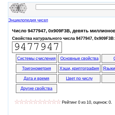
Энциклопедия чисел
Число 9477947, 0x909F3B, девять миллионо
Свойства натурального числа 9477947, 0x909F3B
:
Системы счисления
Основные свойства
Тригонометрия
Хэши, криптография
Языки
Дата и время
Цвет по числу
Другие свойства
Рейтинг
0
из
10
, оценок:
0
.