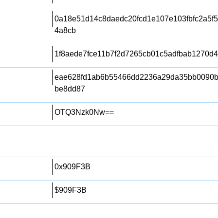
0a18e51d14c8daedc20fcd1e107e103fbfc2a5f
4a8cb
1f8aede7fce11b7f2d7265cb01c5adfbab1270d4
eae628fd1ab6b55466dd2236a29da35bb0090b
be8dd87
OTQ3Nzk0Nw==
0x909F3B
$909F3B