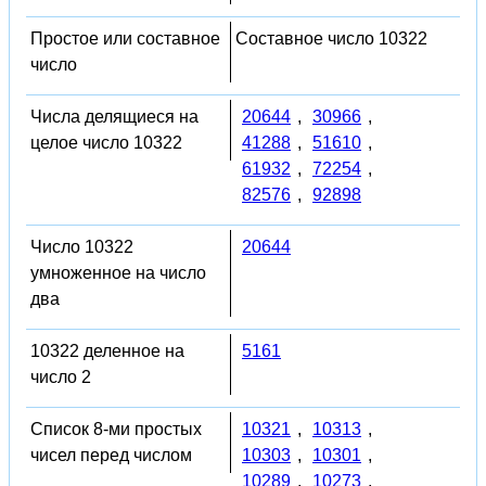
Простое или составное
Составное число 10322
число
Числа делящиеся на
20644
,
30966
,
целое число 10322
41288
,
51610
,
61932
,
72254
,
82576
,
92898
Число 10322
20644
умноженное на число
два
10322 деленное на
5161
число 2
Список 8-ми простых
10321
,
10313
,
чисел перед числом
10303
,
10301
,
10289
,
10273
,