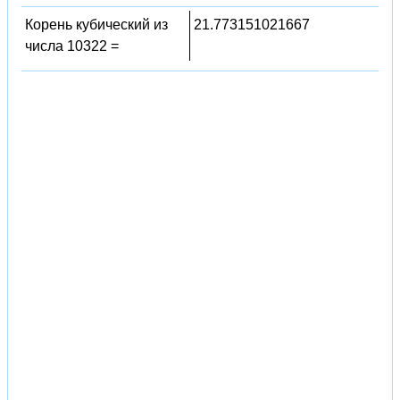
Корень кубический из
21.773151021667
числа 10322 =