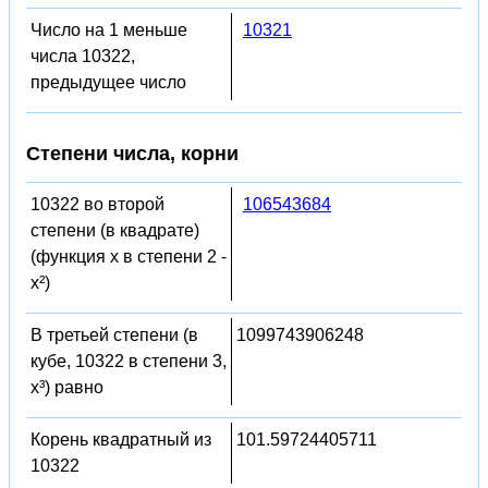
Число на 1 меньше
10321
числа 10322,
предыдущее число
Степени числа, корни
10322 во второй
106543684
степени (в квадрате)
(функция x в степени 2 -
x²)
В третьей степени (в
1099743906248
кубе, 10322 в степени 3,
x³) равно
Корень квадратный из
101.59724405711
10322