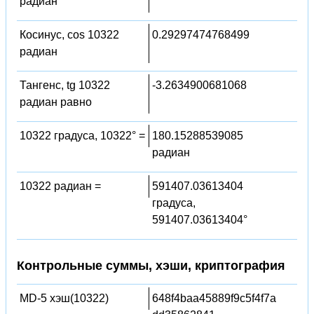
радиан
Косинус, cos 10322
0.29297474768499
радиан
Тангенс, tg 10322
-3.2634900681068
радиан равно
10322 градуса, 10322° =
180.15288539085
радиан
10322 радиан =
591407.03613404
градуса,
591407.03613404°
Контрольные суммы, хэши, криптография
MD-5 хэш(10322)
648f4baa45889f9c5f4f7a