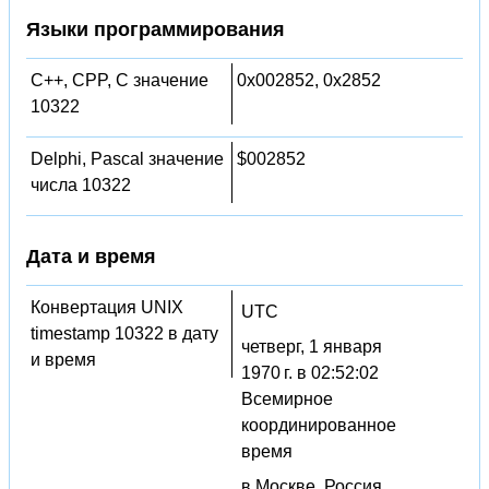
Языки программирования
C++, CPP, C значение
0x002852, 0x2852
10322
Delphi, Pascal значение
$002852
числа 10322
Дата и время
Конвертация UNIX
UTC
timestamp 10322 в дату
четверг, 1 января
и время
1970 г. в 02:52:02
Всемирное
координированное
время
в Москве, Россия