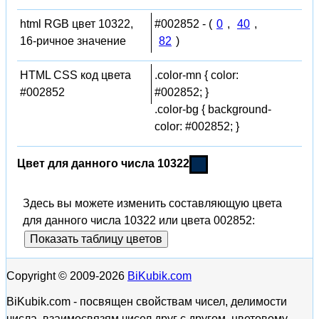
html RGB цвет 10322,
#002852 - (
0
,
40
,
16-ричное значение
82
)
HTML CSS код цвета
.color-mn { color:
#002852
#002852; }
.color-bg { background-
color: #002852; }
Цвет для данного числа 10322
Здесь вы можете изменить составляющую цвета
для данного числа 10322 или цвета 002852:
Показать таблицу цветов
Copyright © 2009-2026
BiKubik.com
BiKubik.com - посвящен свойствам чисел, делимости
числа, взаимосвязям чисел друг с другом, цветовому