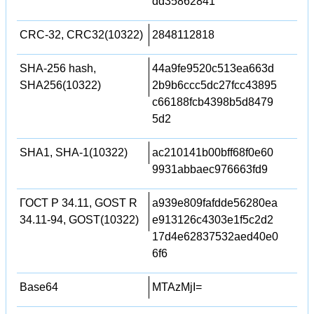
dd35862841
CRC-32, CRC32(10322)
2848112818
SHA-256 hash,
44a9fe9520c513ea663d
SHA256(10322)
2b9b6ccc5dc27fcc43895
c66188fcb4398b5d8479
5d2
SHA1, SHA-1(10322)
ac210141b00bff68f0e60
9931abbaec976663fd9
ГОСТ Р 34.11, GOST R
a939e809fafdde56280ea
34.11-94, GOST(10322)
e913126c4303e1f5c2d2
17d4e62837532aed40e0
6f6
Base64
MTAzMjI=