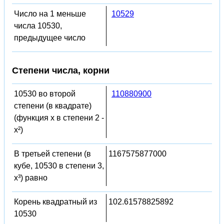
Число на 1 меньше
10529
числа 10530,
предыдущее число
Степени числа, корни
10530 во второй
110880900
степени (в квадрате)
(функция x в степени 2 -
x²)
В третьей степени (в
1167575877000
кубе, 10530 в степени 3,
x³) равно
Корень квадратный из
102.61578825892
10530