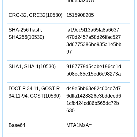
4b6e5a2d78
CRC-32, CRC32(10530)
1515908205
SHA-256 hash,
fa19ec5f13a65fa8a6637
SHA256(10530)
470d2457a58d26ffac527
3d6775386be935a1e5bb
97
SHA1, SHA-1(10530)
9187779d54abe196ce1d
b08ec85e15ed6c98273a
ГОСТ Р 34.11, GOST R
d49e5bb63e82c60ce7d7
34.11-94, GOST(10530)
6dffa1428826e3bddeed6
1cfb424cd86b565dc72b
630
Base64
MTA1MzA=