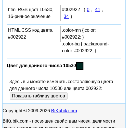
html RGB цвет 10530,
#002922 - (
0
,
41
,
16-ричное значение
34
)
HTML CSS код цвета
.color-mn { color:
#002922
#002922; }
.color-bg { background-
color: #002922; }
Цвет для данного числа 10530
Здесь вы можете изменить составляющую цвета
для данного числа 10530 или цвета 002922:
Показать таблицу цветов
Copyright © 2009-2026
BiKubik.com
BiKubik.com - посвящен свойствам чисел, делимости
числа, взаимосвязям чисел друг с другом, цветовому