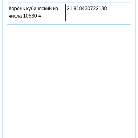
Корень кубический из
21.918430722188
числа 10530 =