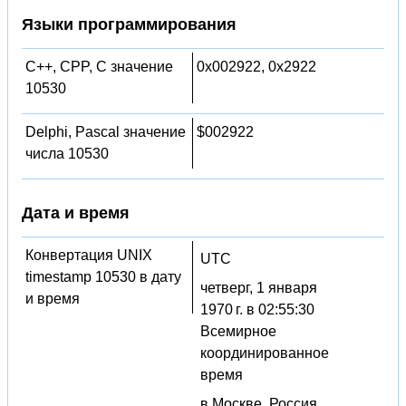
Языки программирования
C++, CPP, C значение
0x002922, 0x2922
10530
Delphi, Pascal значение
$002922
числа 10530
Дата и время
Конвертация UNIX
UTC
timestamp 10530 в дату
четверг, 1 января
и время
1970 г. в 02:55:30
Всемирное
координированное
время
в Москве, Россия