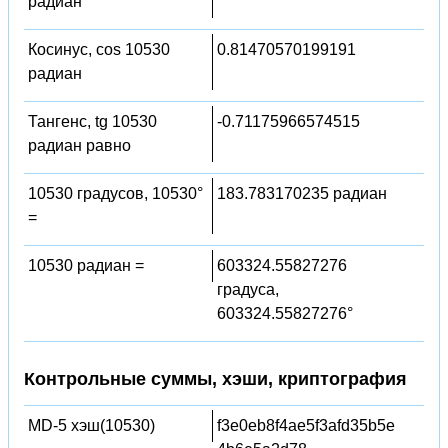
радиан
Косинус, cos 10530
0.81470570199191
радиан
Тангенс, tg 10530
-0.71175966574515
радиан равно
10530 градусов, 10530°
183.783170235 радиан
=
10530 радиан =
603324.55827276
градуса,
603324.55827276°
Контрольные суммы, хэши, криптография
MD-5 хэш(10530)
f3e0eb8f4ae5f3afd35b5e