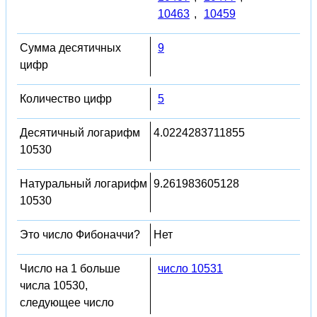
10463
,
10459
Сумма десятичных
9
цифр
Количество цифр
5
Десятичный логарифм
4.0224283711855
10530
Натуральный логарифм
9.261983605128
10530
Это число Фибоначчи?
Нет
Число на 1 больше
число 10531
числа 10530,
следующее число