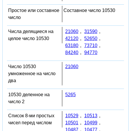
Простое или составное
Составное число 10530
число
Числа делящиеся на
21060
,
31590
,
целое число 10530
42120
,
52650
,
63180
,
73710
,
84240
,
94770
Число 10530
21060
умноженное на число
два
10530 деленное на
5265
число 2
Список 8-ми простых
10529
,
10513
,
чисел перед числом
10501
,
10499
,
10487
,
10477
,