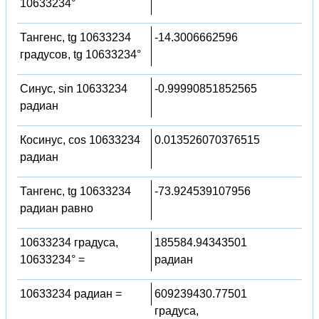
10633234°
Тангенс, tg 10633234
-14.3006662596
градусов, tg 10633234°
Синус, sin 10633234
-0.99990851852565
радиан
Косинус, cos 10633234
0.013526070376515
радиан
Тангенс, tg 10633234
-73.924539107956
радиан равно
10633234 градуса,
185584.94343501
10633234° =
радиан
10633234 радиан =
609239430.77501
градуса,