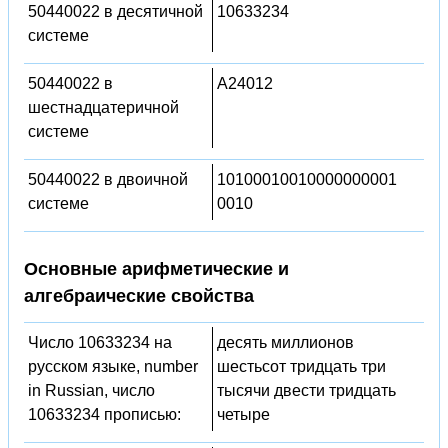
50440022 в десятичной
10633234
системе
50440022 в
A24012
шестнадцатеричной
системе
50440022 в двоичной
10100010010000000001
системе
0010
Основные арифметические и
алгебраические свойства
Число 10633234 на
десять миллионов
русском языке, number
шестьсот тридцать три
in Russian, число
тысячи двести тридцать
10633234 прописью:
четыре