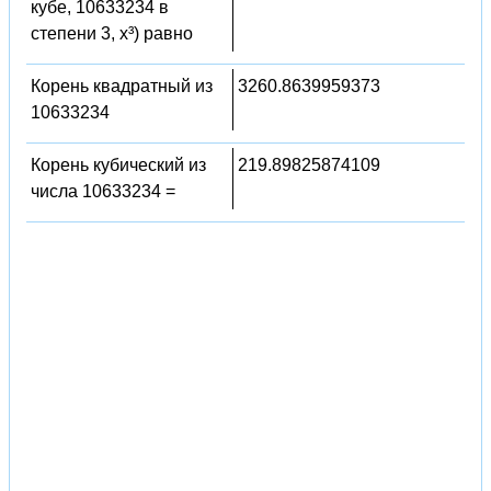
кубе, 10633234 в
степени 3, x³) равно
Корень квадратный из
3260.8639959373
10633234
Корень кубический из
219.89825874109
числа 10633234 =