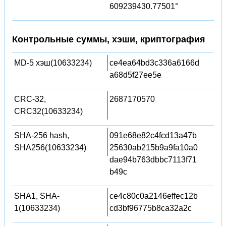
609239430.77501°
Контрольные суммы, хэши, криптография
MD-5 хэш(10633234)
ce4ea64bd3c336a6166d
a68d5f27ee5e
CRC-32,
2687170570
CRC32(10633234)
SHA-256 hash,
091e68e82c4fcd13a47b
SHA256(10633234)
25630ab215b9a9fa10a0
dae94b763dbbc7113f71
b49c
SHA1, SHA-
ce4c80c0a2146effec12b
1(10633234)
cd3bf96775b8ca32a2c