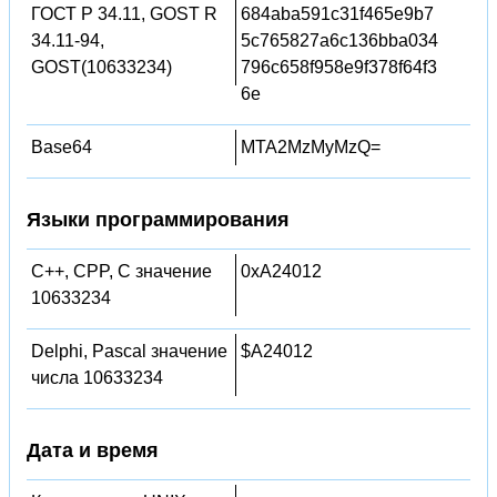
ГОСТ Р 34.11, GOST R
684aba591c31f465e9b7
34.11-94,
5c765827a6c136bba034
GOST(10633234)
796c658f958e9f378f64f3
6e
Base64
MTA2MzMyMzQ=
Языки программирования
C++, CPP, C значение
0xA24012
10633234
Delphi, Pascal значение
$A24012
числа 10633234
Дата и время