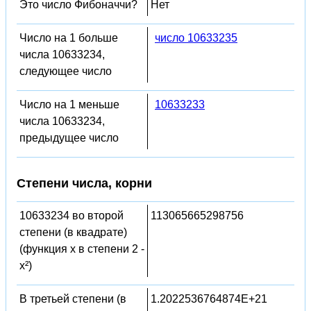
Это число Фибоначчи?
Нет
Число на 1 больше
число 10633235
числа 10633234,
следующее число
Число на 1 меньше
10633233
числа 10633234,
предыдущее число
Степени числа, корни
10633234 во второй
113065665298756
степени (в квадрате)
(функция x в степени 2 -
x²)
В третьей степени (в
1.2022536764874E+21