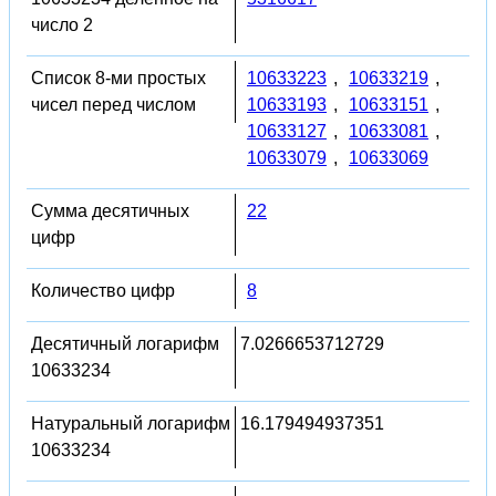
число 2
Список 8-ми простых
10633223
,
10633219
,
чисел перед числом
10633193
,
10633151
,
10633127
,
10633081
,
10633079
,
10633069
Сумма десятичных
22
цифр
Количество цифр
8
Десятичный логарифм
7.0266653712729
10633234
Натуральный логарифм
16.179494937351
10633234