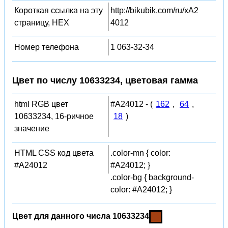
Короткая ссылка на эту
http://bikubik.com/ru/xA2
страницу, HEX
4012
Номер телефона
1 063-32-34
Цвет по числу 10633234, цветовая гамма
html RGB цвет
#A24012 - (
162
,
64
,
10633234, 16-ричное
18
)
значение
HTML CSS код цвета
.color-mn { color:
#A24012
#A24012; }
.color-bg { background-
color: #A24012; }
Цвет для данного числа 10633234