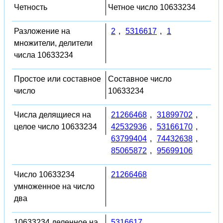
Четность
Четное число 10633234
Разложение на
2
,
5316617
,
1
множители, делители
числа 10633234
Простое или составное
Составное число
число
10633234
Числа делящиеся на
21266468
,
31899702
,
целое число 10633234
42532936
,
53166170
,
63799404
,
74432638
,
85065872
,
95699106
Число 10633234
21266468
умноженное на число
два
10633234 деленное на
5316617