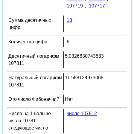
107719
,
107717
Сумма десятичных
18
цифр
Количество цифр
6
Десятичный логарифм
5.0326630743533
107811
Натуральный логарифм
11.588134973068
107811
Это число Фибоначчи?
Нет
Число на 1 больше
число 107812
числа 107811,
следующее число