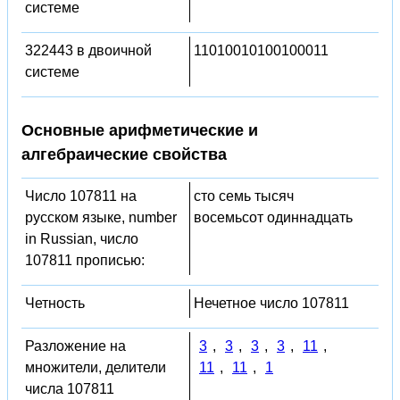
системе
322443 в двоичной
11010010100100011
системе
Основные арифметические и
алгебраические свойства
Число 107811 на
сто семь тысяч
русском языке, number
восемьсот одиннадцать
in Russian, число
107811 прописью:
Четность
Нечетное число 107811
Разложение на
3
,
3
,
3
,
3
,
11
,
множители, делители
11
,
11
,
1
числа 107811