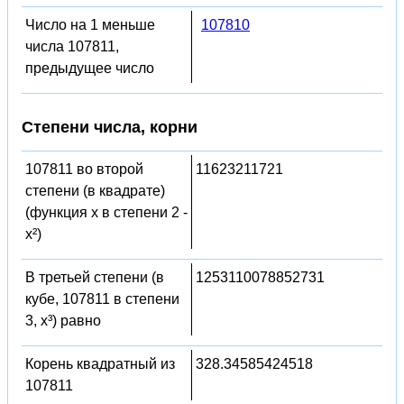
Число на 1 меньше
107810
числа 107811,
предыдущее число
Степени числа, корни
107811 во второй
11623211721
степени (в квадрате)
(функция x в степени 2 -
x²)
В третьей степени (в
1253110078852731
кубе, 107811 в степени
3, x³) равно
Корень квадратный из
328.34585424518
107811