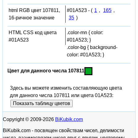
html RGB цвет 107811,
#01A523 - (
1
,
165
,
16-ричное значение
35
)
HTML CSS код цвета
.color-mn { color:
#01A523
#01A523; }
.color-bg { background-
color: #01A523; }
Цвет для данного числа 107811
Здесь вы можете изменить составляющую цвета
для данного числа 107811 или цвета 01A523:
Показать таблицу цветов
Copyright © 2009-2026
BiKubik.com
BiKubik.com - посвящен свойствам чисел, делимости
числа, взаимосвязям чисел друг с другом, цветовому