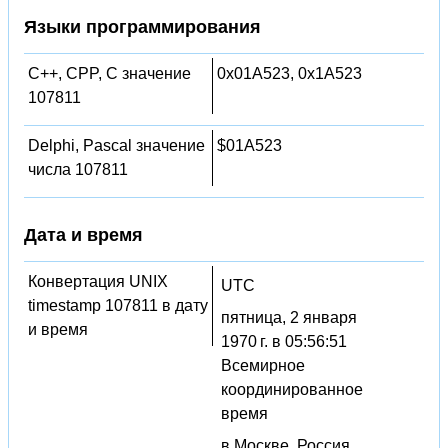
Языки программирования
C++, CPP, C значение
0x01A523, 0x1A523
107811
Delphi, Pascal значение
$01A523
числа 107811
Дата и время
Конвертация UNIX
UTC
timestamp 107811 в дату
пятница, 2 января
и время
1970 г. в 05:56:51
Всемирное
координированное
время
в Москве, Россия