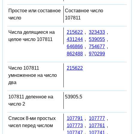
Простое или составное
Составное число
число
107811
Числа делящиеся на
215622
,
323433
,
целое число 107811
431244
,
539055
,
646866
,
754677
,
862488
,
970299
Число 107811
215622
умноженное на число
два
107811 деленное на
53905.5
число 2
Список 8-ми простых
107791
,
107777
,
чисел перед числом
107773
,
107761
,
107747
,
107741
,