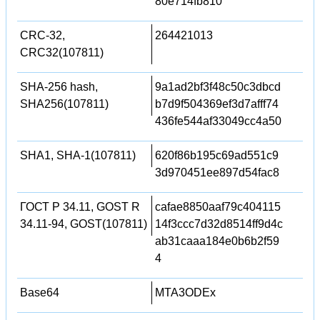
80e714fb810
CRC-32,
264421013
CRC32(107811)
SHA-256 hash,
9a1ad2bf3f48c50c3dbcd
SHA256(107811)
b7d9f504369ef3d7afff74
436fe544af33049cc4a50
SHA1, SHA-1(107811)
620f86b195c69ad551c9
3d970451ee897d54fac8
ГОСТ Р 34.11, GOST R
cafae8850aaf79c404115
34.11-94, GOST(107811)
14f3ccc7d32d8514ff9d4c
ab31caaa184e0b6b2f59
4
Base64
MTA3ODEx