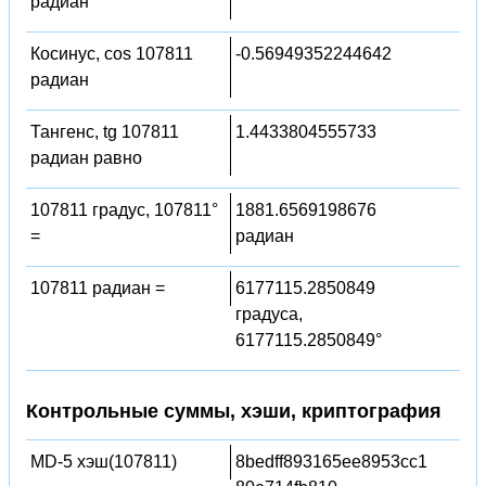
радиан
Косинус, cos 107811
-0.56949352244642
радиан
Тангенс, tg 107811
1.4433804555733
радиан равно
107811 градус, 107811°
1881.6569198676
=
радиан
107811 радиан =
6177115.2850849
градуса,
6177115.2850849°
Контрольные суммы, хэши, криптография
MD-5 хэш(107811)
8bedff893165ee8953cc1