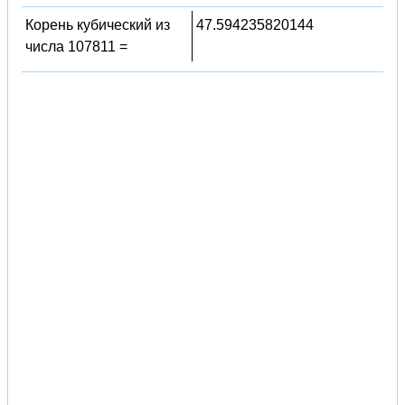
Корень кубический из
47.594235820144
числа 107811 =