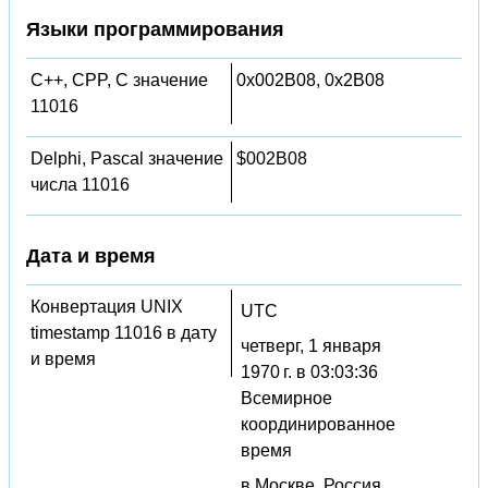
Языки программирования
C++, CPP, C значение
0x002B08, 0x2B08
11016
Delphi, Pascal значение
$002B08
числа 11016
Дата и время
Конвертация UNIX
UTC
timestamp 11016 в дату
четверг, 1 января
и время
1970 г. в 03:03:36
Всемирное
координированное
время
в Москве, Россия