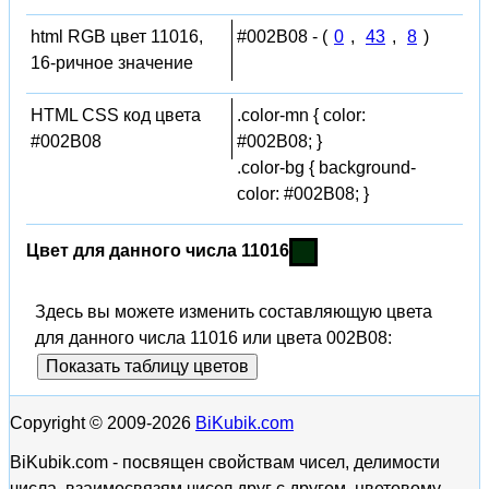
html RGB цвет 11016,
#002B08 - (
0
,
43
,
8
)
16-ричное значение
HTML CSS код цвета
.color-mn { color:
#002B08
#002B08; }
.color-bg { background-
color: #002B08; }
Цвет для данного числа 11016
Здесь вы можете изменить составляющую цвета
для данного числа 11016 или цвета 002B08:
Показать таблицу цветов
Copyright © 2009-2026
BiKubik.com
BiKubik.com - посвящен свойствам чисел, делимости
числа, взаимосвязям чисел друг с другом, цветовому