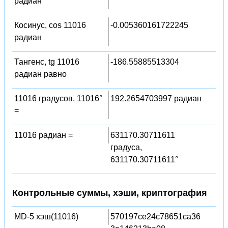
радиан
Косинус, cos 11016
-0.005360161722245
радиан
Тангенс, tg 11016
-186.55885513304
радиан равно
11016 градусов, 11016°
192.2654703997 радиан
=
11016 радиан =
631170.30711611
градуса,
631170.30711611°
Контрольные суммы, хэши, криптография
MD-5 хэш(11016)
570197ce24c78651ca36