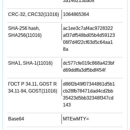
3a146213ba08
CRC-32, CRC32(11016)
1064865364
SHA-256 hash,
ac1ee3c7af4ac9728322
SHA256(11016)
af37df548bd05b4d59123
06f7d4f22cf63d5c64aa1
8a
SHA1, SHA-1(11016)
dc577cfe019c868a423bf
d69ddffa3df5bdf454f
ГОСТ Р 34.11, GOST R
d86f2b49f07344861d5b1
34.11-94, GOST(11016)
cb28fb78471dad4cd2bb
35423d5bb32348f347cd
143
Base64
MTEwMTY=