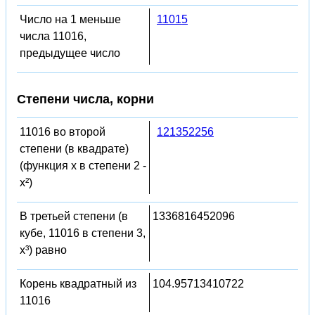
Число на 1 меньше
11015
числа 11016,
предыдущее число
Степени числа, корни
11016 во второй
121352256
степени (в квадрате)
(функция x в степени 2 -
x²)
В третьей степени (в
1336816452096
кубе, 11016 в степени 3,
x³) равно
Корень квадратный из
104.95713410722
11016