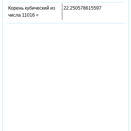
Корень кубический из
22.250578615597
числа 11016 =