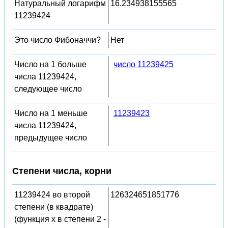
Натуральный логарифм
16.234938155565
11239424
Это число Фибоначчи?
Нет
Число на 1 больше
число 11239425
числа 11239424,
следующее число
Число на 1 меньше
11239423
числа 11239424,
предыдущее число
Степени числа, корни
11239424 во второй
126324651851776
степени (в квадрате)
(функция x в степени 2 -