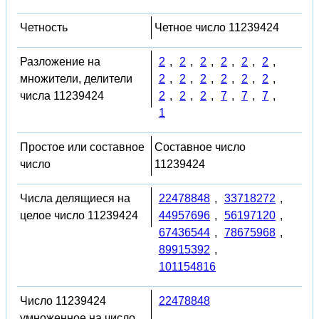
Четность
Четное число 11239424
Разложение на
2
,
2
,
2
,
2
,
2
,
2
,
множители, делители
2
,
2
,
2
,
2
,
2
,
2
,
числа 11239424
2
,
2
,
2
,
7
,
7
,
7
,
1
Простое или составное
Составное число
число
11239424
Числа делящиеся на
22478848
,
33718272
,
целое число 11239424
44957696
,
56197120
,
67436544
,
78675968
,
89915392
,
101154816
Число 11239424
22478848
умноженное на число