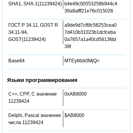
SHA1, SHA-1(11239424)
b4e49c00553258b944c4
39a8afff21e76c015026
ГОСТ Р 34.11, GOST R
a9de9d7cf6fc58253cea0
34.11-94,
7d410b31023b1dcfceba
GOST(11239424)
0a7657a1a40cd5613fdd
39f
Base64
MTEyMzk0MjQ=
Языки программирования
C++, CPP, C значение
0xAB8000
11239424
Delphi, Pascal значение
$AB8000
числа 11239424