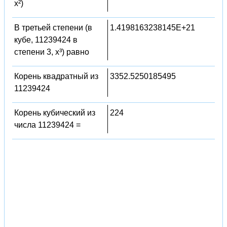
x²)
В третьей степени (в
1.4198163238145E+21
кубе, 11239424 в
степени 3, x³) равно
Корень квадратный из
3352.5250185495
11239424
Корень кубический из
224
числа 11239424 =