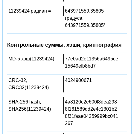
11239424 радиан =
643971559.35805
градуса,
643971559.35805°
Контрольные суммы, хэши, криптография
MD-5 хэш(11239424)
77e0ad2e11356a6495ce
15649efb8bd7
CRC-32,
4024900671
CRC32(11239424)
SHA-256 hash,
4a8120c2e600f8dea298
SHA256(11239424)
8f161589dd2e4c1301b2
8f31faae04259999bc041
267