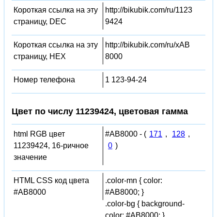
Короткая ссылка на эту
http://bikubik.com/ru/1123
страницу, DEC
9424
Короткая ссылка на эту
http://bikubik.com/ru/xAB
страницу, HEX
8000
Номер телефона
1 123-94-24
Цвет по числу 11239424, цветовая гамма
html RGB цвет
#AB8000 - (
171
,
128
,
11239424, 16-ричное
0
)
значение
HTML CSS код цвета
.color-mn { color:
#AB8000
#AB8000; }
.color-bg { background-
color: #AB8000; }