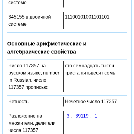
системе
345155 в двоичной
11100101001101101
системе
Основные арифметические и
алгебраические свойства
Число 117357 на
сто семнадцать тысяч
русском языке, number
триста пятьдесят семь
in Russian, число
117357 прописью:
Четность
Нечетное число 117357
Разложение на
3
,
39119
,
1
множители, делители
числа 117357