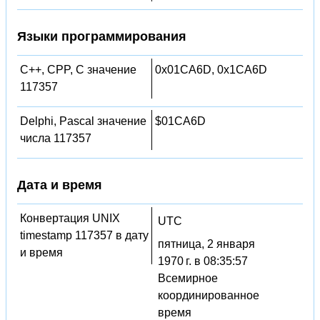
Языки программирования
C++, CPP, C значение
0x01CA6D, 0x1CA6D
117357
Delphi, Pascal значение
$01CA6D
числа 117357
Дата и время
Конвертация UNIX
UTC
timestamp 117357 в дату
пятница, 2 января
и время
1970 г. в 08:35:57
Всемирное
координированное
время