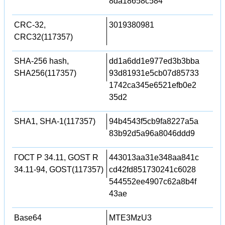
8da18658c584
CRC-32,
3019380981
CRC32(117357)
SHA-256 hash,
dd1a6dd1e977ed3b3bba
SHA256(117357)
93d81931e5cb07d85733
1742ca345e6521efb0e2
35d2
SHA1, SHA-1(117357)
94b4543f5cb9fa8227a5a
83b92d5a96a8046ddd9
ГОСТ Р 34.11, GOST R
443013aa31e348aa841c
34.11-94, GOST(117357)
cd42fd851730241c6028
544552ee4907c62a8b4f
43ae
Base64
MTE3MzU3