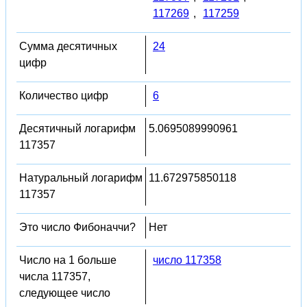
117269
,
117259
Сумма десятичных
24
цифр
Количество цифр
6
Десятичный логарифм
5.0695089990961
117357
Натуральный логарифм
11.672975850118
117357
Это число Фибоначчи?
Нет
Число на 1 больше
число 117358
числа 117357,
следующее число