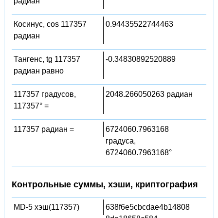
радиан
Косинус, cos 117357
0.94435522744463
радиан
Тангенс, tg 117357
-0.34830892520889
радиан равно
117357 градусов,
2048.266050263 радиан
117357° =
117357 радиан =
6724060.7963168
градуса,
6724060.7963168°
Контрольные суммы, хэши, криптография
MD-5 хэш(117357)
638f6e5cbcdae4b14808