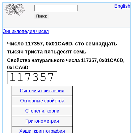
English
Энциклопедия чисел
Число 117357, 0x01CA6D, сто семнадцать
тысяч триста пятьдесят семь
Свойства натурального числа 117357, 0x01CA6D,
0x1CA6D
:
Системы счисления
Основные свойства
Степени, корни
Тригонометрия
Хэши, криптография