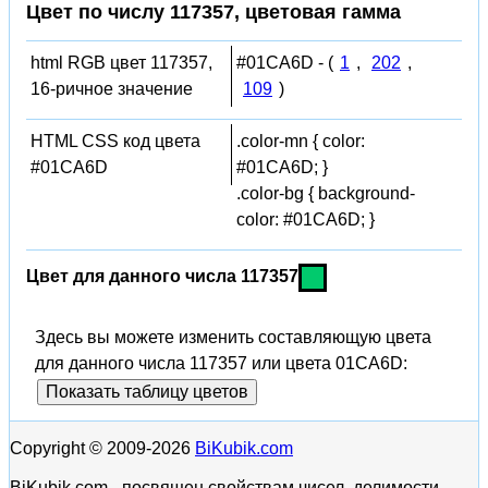
Цвет по числу 117357, цветовая гамма
html RGB цвет 117357,
#01CA6D - (
1
,
202
,
16-ричное значение
109
)
HTML CSS код цвета
.color-mn { color:
#01CA6D
#01CA6D; }
.color-bg { background-
color: #01CA6D; }
Цвет для данного числа 117357
Здесь вы можете изменить составляющую цвета
для данного числа 117357 или цвета 01CA6D:
Показать таблицу цветов
Copyright © 2009-2026
BiKubik.com
BiKubik.com - посвящен свойствам чисел, делимости