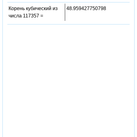
Корень кубический из
48.959427750798
числа 117357 =