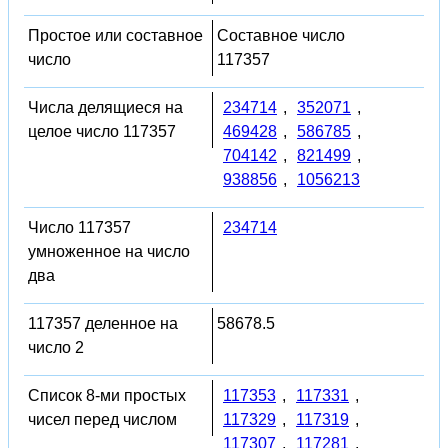
Простое или составное
Составное число
число
117357
Числа делящиеся на
234714
,
352071
,
целое число 117357
469428
,
586785
,
704142
,
821499
,
938856
,
1056213
Число 117357
234714
умноженное на число
два
117357 деленное на
58678.5
число 2
Список 8-ми простых
117353
,
117331
,
чисел перед числом
117329
,
117319
,
117307
,
117281
,