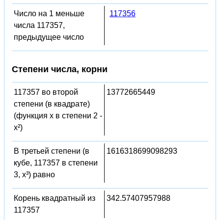
Число на 1 меньше
117356
числа 117357,
предыдущее число
Степени числа, корни
117357 во второй
13772665449
степени (в квадрате)
(функция x в степени 2 -
x²)
В третьей степени (в
1616318699098293
кубе, 117357 в степени
3, x³) равно
Корень квадратный из
342.57407957988
117357