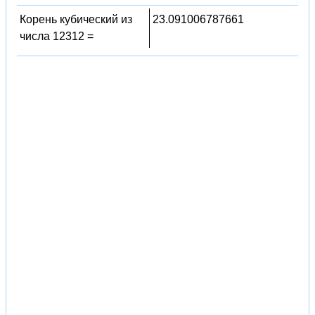
Корень кубический из
23.091006787661
числа 12312 =