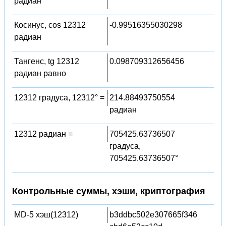
радиан
Косинус, cos 12312
-0.99516355030298
радиан
Тангенс, tg 12312
0.098709312656456
радиан равно
12312 градуса, 12312° =
214.88493750554
радиан
12312 радиан =
705425.63736507
градуса,
705425.63736507°
Контрольные суммы, хэши, криптография
MD-5 хэш(12312)
b3ddbc502e307665f346