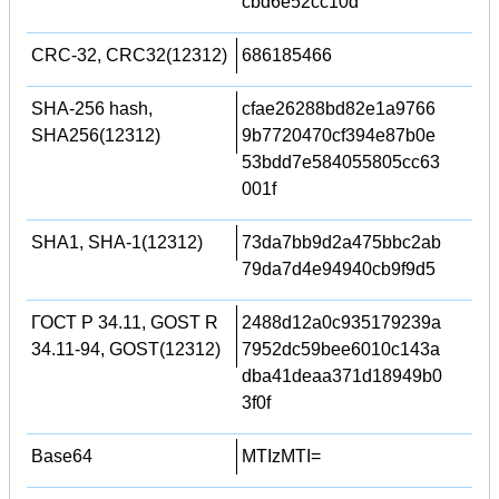
cbd6e52cc10d
CRC-32, CRC32(12312)
686185466
SHA-256 hash,
cfae26288bd82e1a9766
SHA256(12312)
9b7720470cf394e87b0e
53bdd7e584055805cc63
001f
SHA1, SHA-1(12312)
73da7bb9d2a475bbc2ab
79da7d4e94940cb9f9d5
ГОСТ Р 34.11, GOST R
2488d12a0c935179239a
34.11-94, GOST(12312)
7952dc59bee6010c143a
dba41deaa371d18949b0
3f0f
Base64
MTIzMTI=