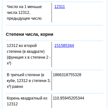
Число на 1 меньше
12311
числа 12312,
предыдущее число
Степени числа, корни
12312 во второй
151585344
степени (в квадрате)
(функция x в степени 2 -
x²)
В третьей степени (в
1866318755328
кубе, 12312 в степени 3,
x³) равно
Корень квадратный из
110.95945205344
12312