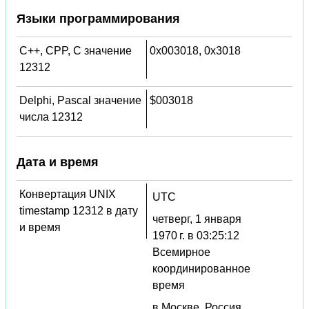
Языки программирования
C++, CPP, C значение
0x003018, 0x3018
12312
Delphi, Pascal значение
$003018
числа 12312
Дата и время
Конвертация UNIX
UTC
timestamp 12312 в дату
четверг, 1 января
и время
1970 г. в 03:25:12
Всемирное
координированное
время
в Москве, Россия