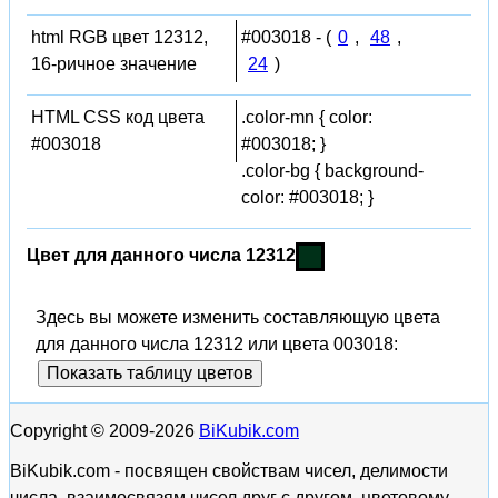
html RGB цвет 12312,
#003018 - (
0
,
48
,
16-ричное значение
24
)
HTML CSS код цвета
.color-mn { color:
#003018
#003018; }
.color-bg { background-
color: #003018; }
Цвет для данного числа 12312
Здесь вы можете изменить составляющую цвета
для данного числа 12312 или цвета 003018:
Показать таблицу цветов
Copyright © 2009-2026
BiKubik.com
BiKubik.com - посвящен свойствам чисел, делимости
числа, взаимосвязям чисел друг с другом, цветовому