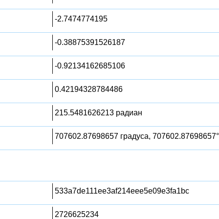
-2.7474774195
-0.38875391526187
-0.92134162685106
0.42194328784486
215.5481626213 радиан
707602.87698657 градуса, 707602.87698657°
533a7de111ee3af214eee5e09e3fa1bc
2726625234