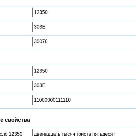
12350
303E
30076
12350
303E
11000000111110
е свойства
исло 12350
двенадцать тысяч триста пятьдесят