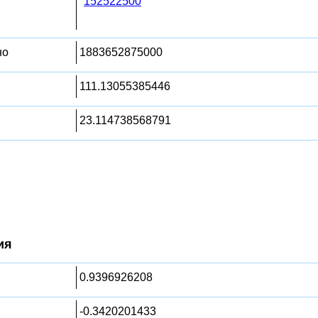
152522500
но
1883652875000
111.13055385446
23.114738568791
ия
0.9396926208
-0.3420201433