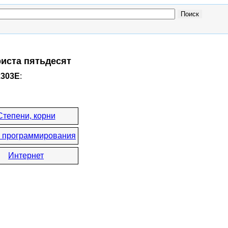
риста пятьдесят
x303E
:
Степени, корни
 программирования
Интернет