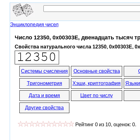
Энциклопедия чисел
Число 12350, 0x00303E, двенадцать тысяч т
Свойства натурального числа 12350, 0x00303E, 0
Системы счисления
Основные свойства
Тригонометрия
Хэши, криптография
Языки
Дата и время
Цвет по числу
Другие свойства
Рейтинг
0
из
10
, оценок:
0
.