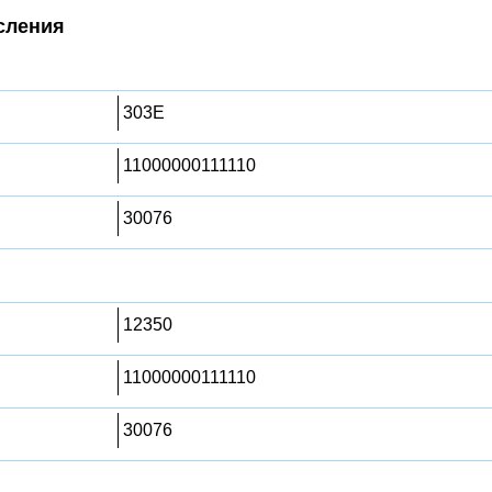
сления
303E
11000000111110
30076
12350
11000000111110
30076