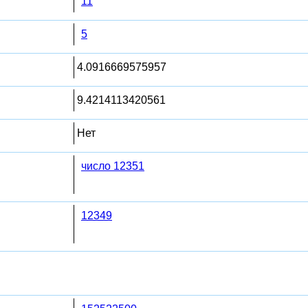
11
5
4.0916669575957
9.4214113420561
Нет
число 12351
12349