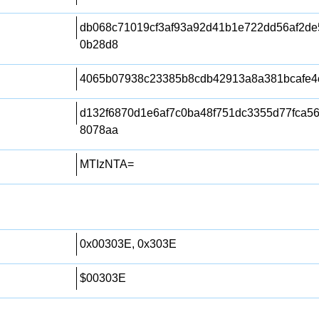
db068c71019cf3af93a92d41b1e722dd56af2de
0b28d8
4065b07938c23385b8cdb42913a8a381bcafe4
d132f6870d1e6af7c0ba48f751dc3355d77fca5
8078aa
MTIzNTA=
0x00303E, 0x303E
$00303E