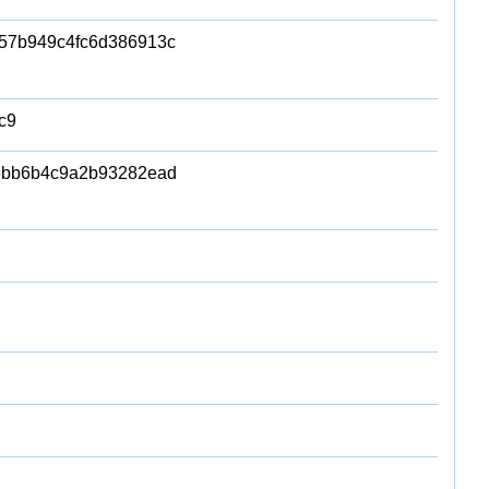
57b949c4fc6d386913c
c9
6bb6b4c9a2b93282ead