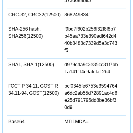
573d688bff5
CRC-32, CRC32(12500)
3682498341
SHA-256 hash,
f9bd7f602b256f32f8f8b7
SHA256(12500)
b45aa733e390adf642d4
40b3483c7339d5a3c743
f5
SHA1, SHA-1(12500)
d979c4a9c3e35cc31f7bb
1a1411f4c9afdfa12b4
ГОСТ Р 34.11, GOST R
bcf0345fe6753e3594764
34.11-94, GOST(12500)
a6dc2ab55d72891ac4d6
e25d791795dd8be36bf3
0d9
Base64
MTI1MDA=