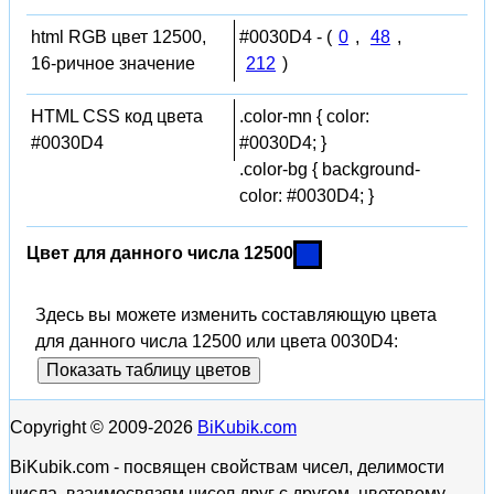
html RGB цвет 12500,
#0030D4 - (
0
,
48
,
16-ричное значение
212
)
HTML CSS код цвета
.color-mn { color:
#0030D4
#0030D4; }
.color-bg { background-
color: #0030D4; }
Цвет для данного числа 12500
Здесь вы можете изменить составляющую цвета
для данного числа 12500 или цвета 0030D4:
Показать таблицу цветов
Copyright © 2009-2026
BiKubik.com
BiKubik.com - посвящен свойствам чисел, делимости
числа, взаимосвязям чисел друг с другом, цветовому