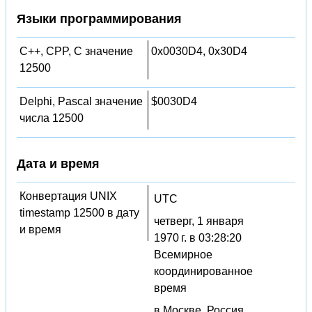
Языки программирования
C++, CPP, C значение
0x0030D4, 0x30D4
12500
Delphi, Pascal значение
$0030D4
числа 12500
Дата и время
Конвертация UNIX
UTC
timestamp 12500 в дату
четверг, 1 января
и время
1970 г. в 03:28:20
Всемирное
координированное
время
в Москве, Россия