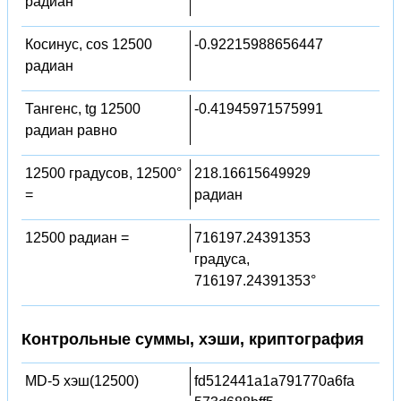
радиан
Косинус, cos 12500
-0.92215988656447
радиан
Тангенс, tg 12500
-0.41945971575991
радиан равно
12500 градусов, 12500°
218.16615649929
=
радиан
12500 радиан =
716197.24391353
градуса,
716197.24391353°
Контрольные суммы, хэши, криптография
MD-5 хэш(12500)
fd512441a1a791770a6fa