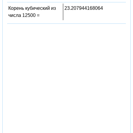
Корень кубический из
23.207944168064
числа 12500 =