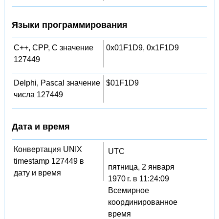
Языки программирования
C++, CPP, C значение
0x01F1D9, 0x1F1D9
127449
Delphi, Pascal значение
$01F1D9
числа 127449
Дата и время
Конвертация UNIX
UTC
timestamp 127449 в
пятница, 2 января
дату и время
1970 г. в 11:24:09
Всемирное
координированное
время