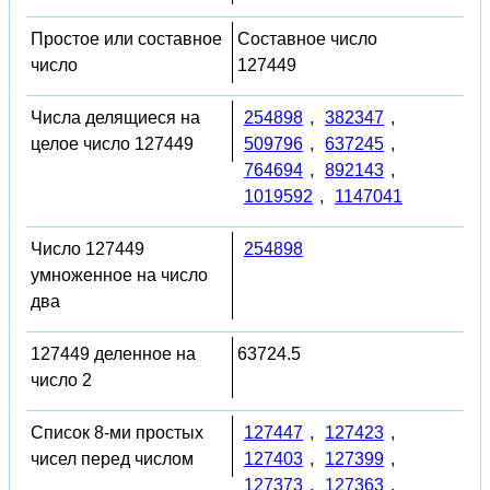
Простое или составное
Составное число
число
127449
Числа делящиеся на
254898
,
382347
,
целое число 127449
509796
,
637245
,
764694
,
892143
,
1019592
,
1147041
Число 127449
254898
умноженное на число
два
127449 деленное на
63724.5
число 2
Список 8-ми простых
127447
,
127423
,
чисел перед числом
127403
,
127399
,
127373
,
127363
,