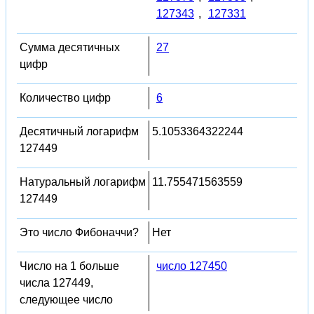
127343
,
127331
Сумма десятичных
27
цифр
Количество цифр
6
Десятичный логарифм
5.1053364322244
127449
Натуральный логарифм
11.755471563559
127449
Это число Фибоначчи?
Нет
Число на 1 больше
число 127450
числа 127449,
следующее число