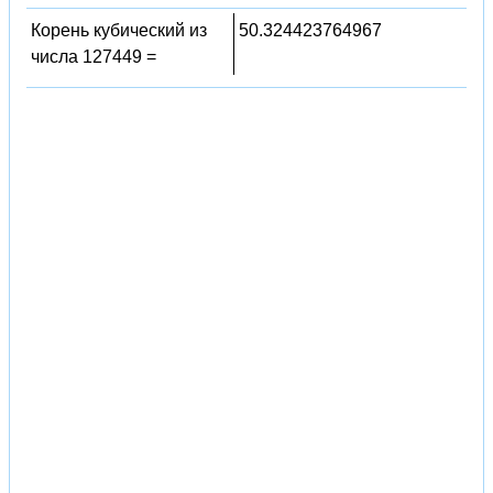
Корень кубический из
50.324423764967
числа 127449 =