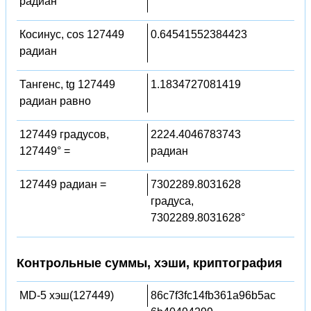
радиан
Косинус, cos 127449
0.64541552384423
радиан
Тангенс, tg 127449
1.1834727081419
радиан равно
127449 градусов,
2224.4046783743
127449° =
радиан
127449 радиан =
7302289.8031628
градуса,
7302289.8031628°
Контрольные суммы, хэши, криптография
MD-5 хэш(127449)
86c7f3fc14fb361a96b5ac