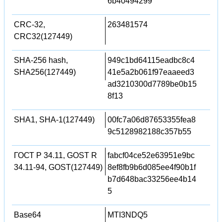
6b40494299
CRC-32,
263481574
CRC32(127449)
SHA-256 hash,
949c1bd64115eadbc8c4
SHA256(127449)
41e5a2b061f97eaaeed3
ad3210300d7789be0b15
8f13
SHA1, SHA-1(127449)
00fc7a06d87653355fea8
9c5128982188c357b55
ГОСТ Р 34.11, GOST R
fabcf04ce52e63951e9bc
34.11-94, GOST(127449)
8ef8fb9b6d085ee4f90b1f
b7d648bac33256ee4b14
5
Base64
MTI3NDQ5