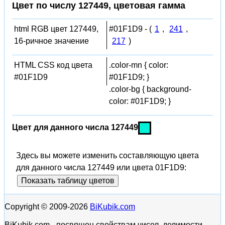
Цвет по числу 127449, цветовая гамма
html RGB цвет 127449,
#01F1D9 - (
1
,
241
,
16-ричное значение
217
)
HTML CSS код цвета
.color-mn { color:
#01F1D9
#01F1D9; }
.color-bg { background-
color: #01F1D9; }
Цвет для данного числа 127449
Здесь вы можете изменить составляющую цвета
для данного числа 127449 или цвета 01F1D9:
Показать таблицу цветов
Copyright © 2009-2026
BiKubik.com
BiKubik.com - посвящен свойствам чисел, делимости