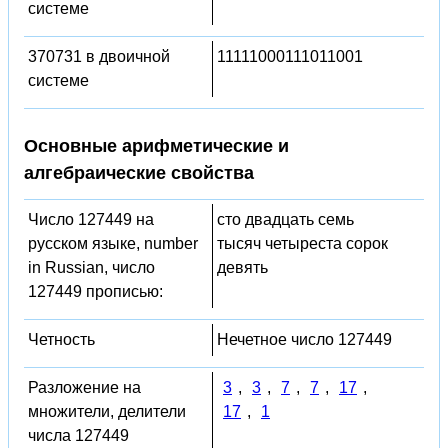
системе
370731 в двоичной
11111000111011001
системе
Основные арифметические и
алгебраические свойства
Число 127449 на
сто двадцать семь
русском языке, number
тысяч четыреста сорок
in Russian, число
девять
127449 прописью:
Четность
Нечетное число 127449
Разложение на
3
,
3
,
7
,
7
,
17
,
множители, делители
17
,
1
числа 127449