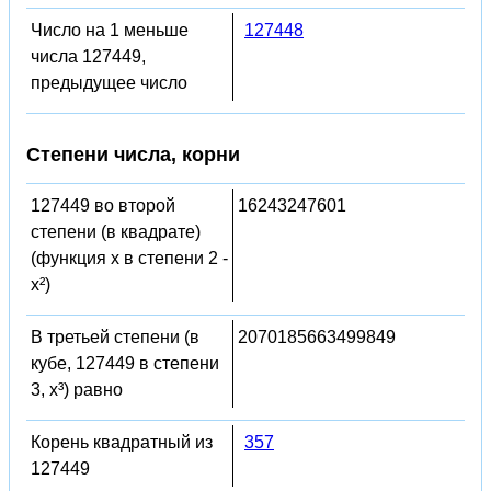
Число на 1 меньше
127448
числа 127449,
предыдущее число
Степени числа, корни
127449 во второй
16243247601
степени (в квадрате)
(функция x в степени 2 -
x²)
В третьей степени (в
2070185663499849
кубе, 127449 в степени
3, x³) равно
Корень квадратный из
357
127449