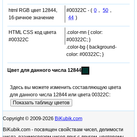
html RGB цвет 12844,
#00322C - (
0
,
50
,
16-ричное значение
44
)
HTML CSS код цвета
.color-mn { color:
#00322C
#00322C; }
.color-bg { background-
color: #00322C; }
Цвет для данного числа 12844
Здесь вы можете изменить составляющую цвета
для данного числа 12844 или цвета 00322C:
Показать таблицу цветов
Copyright © 2009-2026
BiKubik.com
BiKubik.com - посвящен свойствам чисел, делимости
числа, взаимосвязям чисел друг с другом, цветовому