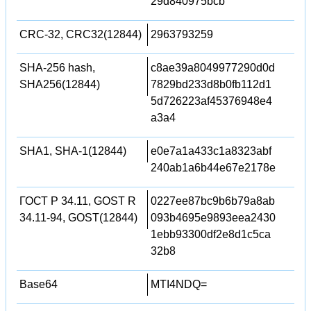
29d840975bcb
CRC-32, CRC32(12844)
2963793259
SHA-256 hash,
c8ae39a8049977290d0d
SHA256(12844)
7829bd233d8b0fb112d1
5d726223af45376948e4
a3a4
SHA1, SHA-1(12844)
e0e7a1a433c1a8323abf
240ab1a6b44e67e2178e
ГОСТ Р 34.11, GOST R
0227ee87bc9b6b79a8ab
34.11-94, GOST(12844)
093b4695e9893eea2430
1ebb93300df2e8d1c5ca
32b8
Base64
MTI4NDQ=