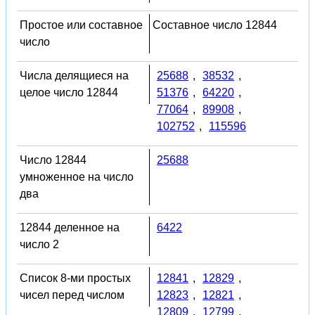
Простое или составное
Составное число 12844
число
Числа делящиеся на
25688
,
38532
,
целое число 12844
51376
,
64220
,
77064
,
89908
,
102752
,
115596
Число 12844
25688
умноженное на число
два
12844 деленное на
6422
число 2
Список 8-ми простых
12841
,
12829
,
чисел перед числом
12823
,
12821
,
12809
,
12799
,