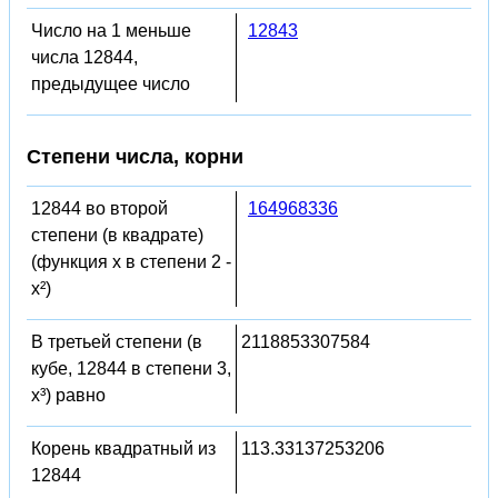
Число на 1 меньше
12843
числа 12844,
предыдущее число
Степени числа, корни
12844 во второй
164968336
степени (в квадрате)
(функция x в степени 2 -
x²)
В третьей степени (в
2118853307584
кубе, 12844 в степени 3,
x³) равно
Корень квадратный из
113.33137253206
12844