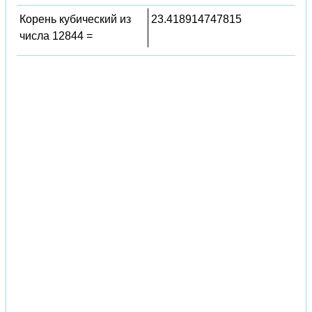
Корень кубический из
23.418914747815
числа 12844 =