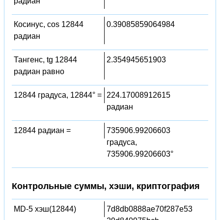
радиан
Косинус, cos 12844
0.39085859064984
радиан
Тангенс, tg 12844
2.354945651903
радиан равно
12844 градуса, 12844° =
224.17008912615
радиан
12844 радиан =
735906.99206603
градуса,
735906.99206603°
Контрольные суммы, хэши, криптография
MD-5 хэш(12844)
7d8db0888ae70f287e53