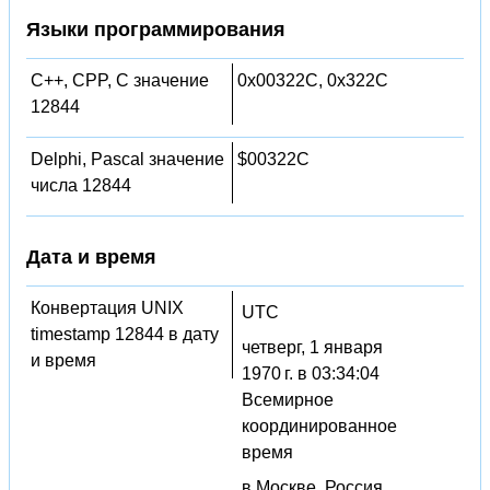
Языки программирования
C++, CPP, C значение
0x00322C, 0x322C
12844
Delphi, Pascal значение
$00322C
числа 12844
Дата и время
Конвертация UNIX
UTC
timestamp 12844 в дату
четверг, 1 января
и время
1970 г. в 03:34:04
Всемирное
координированное
время
в Москве, Россия