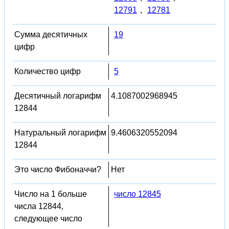
12791
,
12781
Сумма десятичных
19
цифр
Количество цифр
5
Десятичный логарифм
4.1087002968945
12844
Натуральный логарифм
9.4606320552094
12844
Это число Фибоначчи?
Нет
Число на 1 больше
число 12845
числа 12844,
следующее число