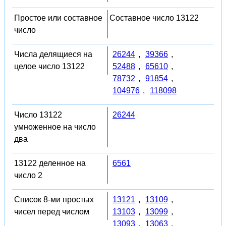
Простое или составное
Составное число 13122
число
Числа делящиеся на
26244
,
39366
,
целое число 13122
52488
,
65610
,
78732
,
91854
,
104976
,
118098
Число 13122
26244
умноженное на число
два
13122 деленное на
6561
число 2
Список 8-ми простых
13121
,
13109
,
чисел перед числом
13103
,
13099
,
13093
,
13063
,