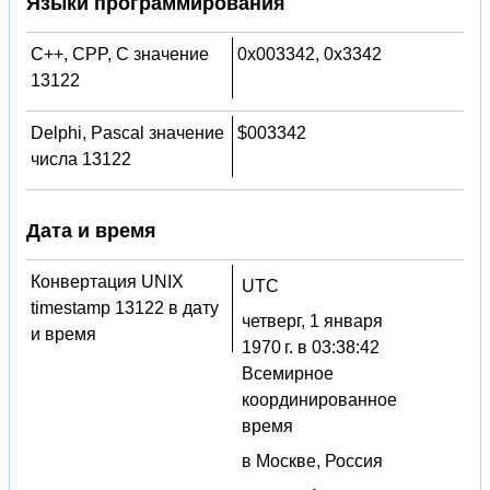
Языки программирования
C++, CPP, C значение
0x003342, 0x3342
13122
Delphi, Pascal значение
$003342
числа 13122
Дата и время
Конвертация UNIX
UTC
timestamp 13122 в дату
четверг, 1 января
и время
1970 г. в 03:38:42
Всемирное
координированное
время
в Москве, Россия