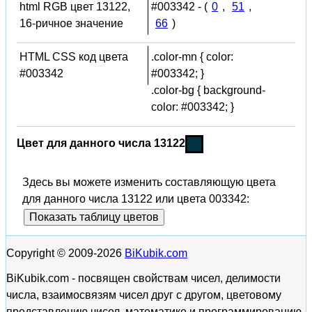
html RGB цвет 13122,
#003342 - (
0
,
51
,
16-ричное значение
66
)
HTML CSS код цвета
.color-mn { color:
#003342
#003342; }
.color-bg { background-
color: #003342; }
Цвет для данного числа 13122
Здесь вы можете изменить составляющую цвета
для данного числа 13122 или цвета 003342:
Показать таблицу цветов
Copyright © 2009-2026
BiKubik.com
BiKubik.com - посвящен свойствам чисел, делимости
числа, взаимосвязям чисел друг с другом, цветовому
представлению чисел, математике и программированию,