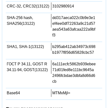
CRC-32, CRC32(13122)
3102980914
SHA-256 hash,
dd317aeca022c0b9e3e1
SHA256(13122)
ef4ee0df72263a9c21d57
aea543a63afcaa222a9bf
f3
SHA1, SHA-1(13122)
b295ab412ab34973c698
b1977f856d65828cbc57
ГОСТ Р 34.11, GOST R
6a111ecfc5862b939ebee
34.11-94, GOST(13122)
71d01fed8e111bc9645a
2496fcbdae3dbfa8d66d6
cb
Base64
MTMxMjI=