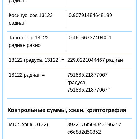
радиан
Косинус, cos 13122
-0.90791484648199
радиан
Тангенс, tg 13122
-0.46166737404011
радиан равно
13122 градуса, 13122° =
229.0221044467 радиан
13122 радиан =
751835.21877067
градуса,
751835.21877067°
Контрольные суммы, хэши, криптография
MD-5 хэш(13122)
8922176f5043c3196357
e6e8d2d50852