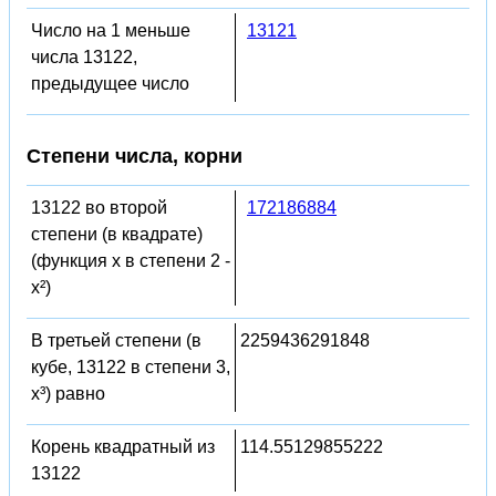
Число на 1 меньше
13121
числа 13122,
предыдущее число
Степени числа, корни
13122 во второй
172186884
степени (в квадрате)
(функция x в степени 2 -
x²)
В третьей степени (в
2259436291848
кубе, 13122 в степени 3,
x³) равно
Корень квадратный из
114.55129855222
13122