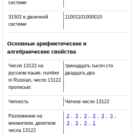
системе
31502 в двоичной
11001101000010
системе
Основные арифметические и
алгебраические свойства
Число 13122 на
тринадцать тысяч сто
русском языке, number
двадцать два
in Russian, число 13122
прописью:
Четность
Четное число 13122
Разложение на
2
,
3
,
3
,
3
,
3
,
3
,
множители, делители
3
,
3
,
3
,
1
числа 13122