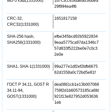
MD-5 хэш(1331000)
1d7c3cc83fdaead5fdbea
29f994ea4f6
CRC-32,
1651817158
CRC32(1331000)
SHA-256 hash,
efbe345bcd92b5922834
SHA256(1331000)
9eaa5775ca97da1346c7
57d833f5222be0e7c0c3
2e0e
SHA1, SHA-1(1331000)
99a277e1df2ef2bfb6675
62d1558a0c72bd5e81f
ГОСТ Р 34.11, GOST R
dea0861cb1e13b007068
34.11-94,
759f2d1b60573185ca6fd
GOST(1331000)
921f13e827952d053636
1eb