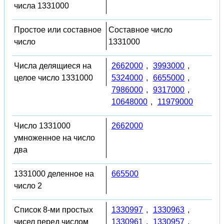
числа 1331000
Простое или составное
Составное число
число
1331000
Числа делящиеся на
2662000
,
3993000
,
целое число 1331000
5324000
,
6655000
,
7986000
,
9317000
,
10648000
,
11979000
Число 1331000
2662000
умноженное на число
два
1331000 деленное на
665500
число 2
Список 8-ми простых
1330997
,
1330963
,
чисел перед числом
1330961
,
1330957
,