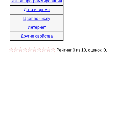
Языки программирования
Дата и время
Цвет по числу
Интернет
Другие свойства
Рейтинг
0
из
10
, оценок:
0
.