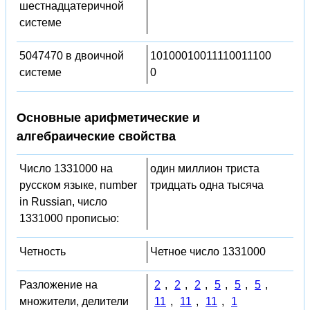
шестнадцатеричной
системе
5047470 в двоичной
10100010011110011100
системе
0
Основные арифметические и
алгебраические свойства
Число 1331000 на
один миллион триста
русском языке, number
тридцать одна тысяча
in Russian, число
1331000 прописью:
Четность
Четное число 1331000
Разложение на
2
,
2
,
2
,
5
,
5
,
5
,
множители, делители
11
,
11
,
11
,
1