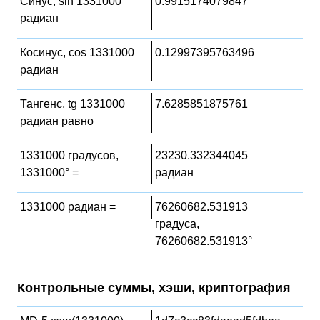
Синус, sin 1331000
0.9915174079847
радиан
Косинус, cos 1331000
0.12997395763496
радиан
Тангенс, tg 1331000
7.6285851875761
радиан равно
1331000 градусов,
23230.332344045
1331000° =
радиан
1331000 радиан =
76260682.531913
градуса,
76260682.531913°
Контрольные суммы, хэши, криптография