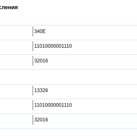
сления
340E
11010000001110
32016
13326
11010000001110
32016