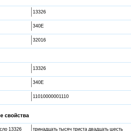
13326
340E
32016
13326
340E
11010000001110
е свойства
исло 13326
тринадцать тысяч триста двадцать шесть