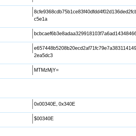
8cfe9368cdb75b1ce83f40dfdd4f02d136ded2f
c5e1a
bcbcaef6b3e8adaa329918103f7a6ad1434846
e657448b5208b20ecd2af71fc79e7a38311414
2ea5dc3
MTMzMjY=
0x00340E, 0x340E
$00340E