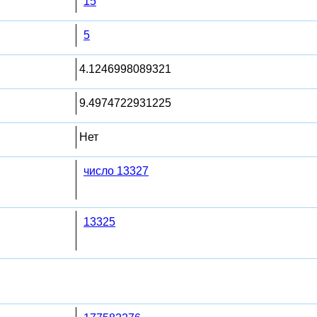
15
5
4.1246998089321
9.4974722931225
Нет
число 13327
13325