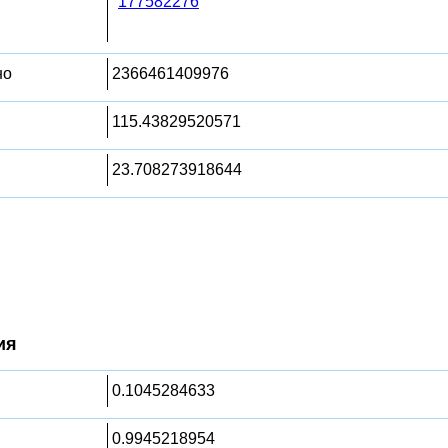
177582276
но
2366461409976
115.43829520571
23.708273918644
ия
0.1045284633
0.9945218954