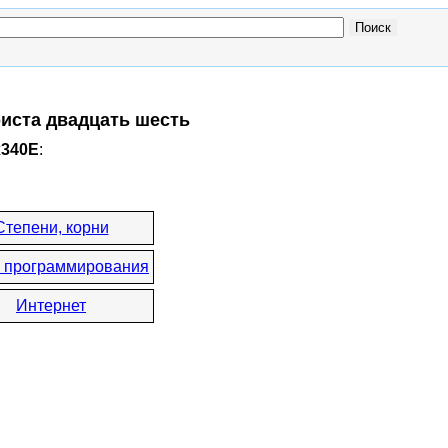
риста двадцать шесть
x340E
:
Степени, корни
 программирования
Интернет