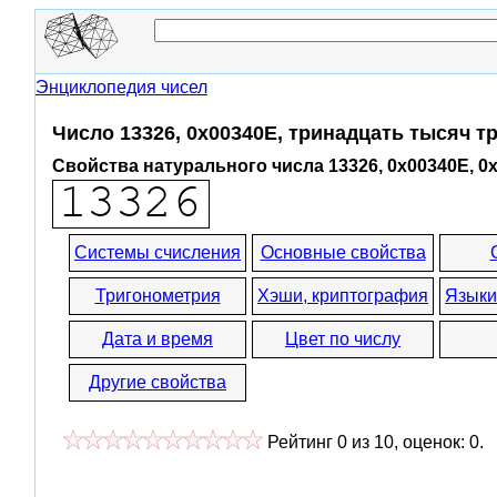
Энциклопедия чисел
Число 13326, 0x00340E, тринадцать тысяч т
Свойства натурального числа 13326, 0x00340E, 0
Системы счисления
Основные свойства
Тригонометрия
Хэши, криптография
Языки
Дата и время
Цвет по числу
Другие свойства
Рейтинг
0
из
10
, оценок:
0
.