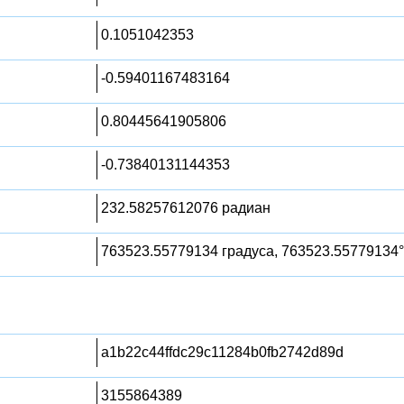
0.1051042353
-0.59401167483164
0.80445641905806
-0.73840131144353
232.58257612076 радиан
763523.55779134 градуса, 763523.55779134°
a1b22c44ffdc29c11284b0fb2742d89d
3155864389