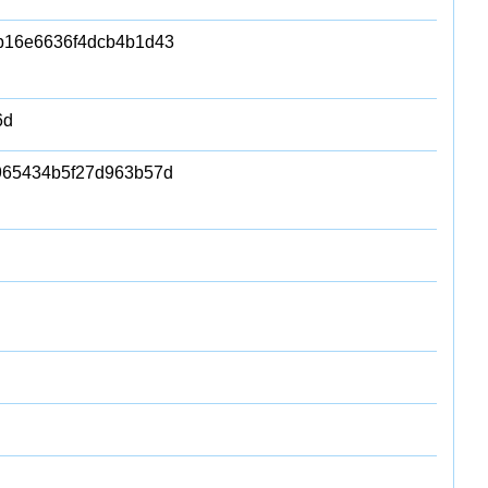
cb16e6636f4dcb4b1d43
6d
965434b5f27d963b57d