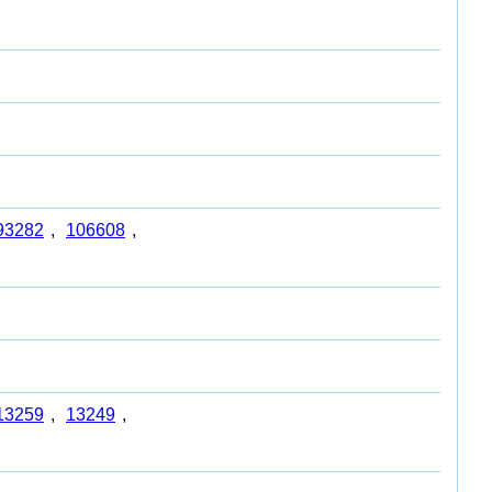
93282
,
106608
,
13259
,
13249
,