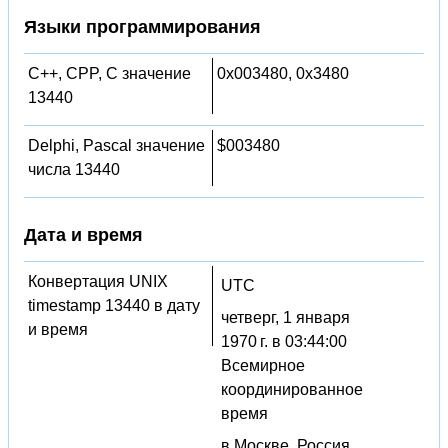
Языки программирования
C++, CPP, C значение
0x003480, 0x3480
13440
Delphi, Pascal значение
$003480
числа 13440
Дата и время
Конвертация UNIX
UTC
timestamp 13440 в дату
четверг, 1 января
и время
1970 г. в 03:44:00
Всемирное
координированное
время
в Москве, Россия