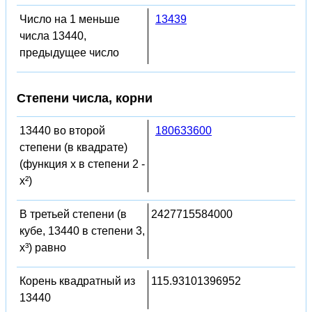
Число на 1 меньше
13439
числа 13440,
предыдущее число
Степени числа, корни
13440 во второй
180633600
степени (в квадрате)
(функция x в степени 2 -
x²)
В третьей степени (в
2427715584000
кубе, 13440 в степени 3,
x³) равно
Корень квадратный из
115.93101396952
13440