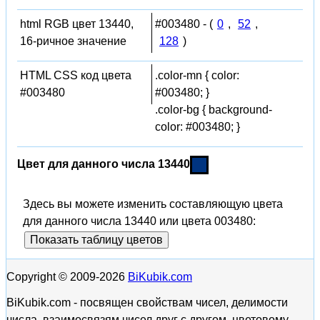
html RGB цвет 13440,
#003480 - (
0
,
52
,
16-ричное значение
128
)
HTML CSS код цвета
.color-mn { color:
#003480
#003480; }
.color-bg { background-
color: #003480; }
Цвет для данного числа 13440
Здесь вы можете изменить составляющую цвета
для данного числа 13440 или цвета 003480:
Показать таблицу цветов
Copyright © 2009-2026
BiKubik.com
BiKubik.com - посвящен свойствам чисел, делимости
числа, взаимосвязям чисел друг с другом, цветовому