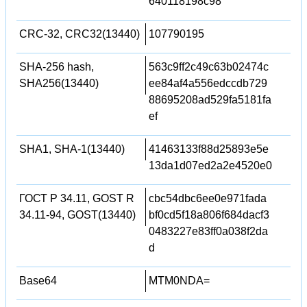
640118198c98
CRC-32, CRC32(13440)
107790195
SHA-256 hash,
563c9ff2c49c63b02474c
SHA256(13440)
ee84af4a556edccdb729
88695208ad529fa5181fa
ef
SHA1, SHA-1(13440)
41463133f88d25893e5e
13da1d07ed2a2e4520e0
ГОСТ Р 34.11, GOST R
cbc54dbc6ee0e971fada
34.11-94, GOST(13440)
bf0cd5f18a806f684dacf3
0483227e83ff0a038f2da
d
Base64
MTM0NDA=