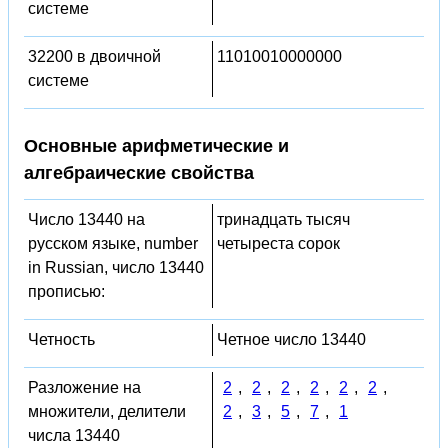
системе
32200 в двоичной
11010010000000
системе
Основные арифметические и
алгебраические свойства
Число 13440 на
тринадцать тысяч
русском языке, number
четыреста сорок
in Russian, число 13440
прописью:
Четность
Четное число 13440
Разложение на
2
,
2
,
2
,
2
,
2
,
2
,
множители, делители
2
,
3
,
5
,
7
,
1
числа 13440