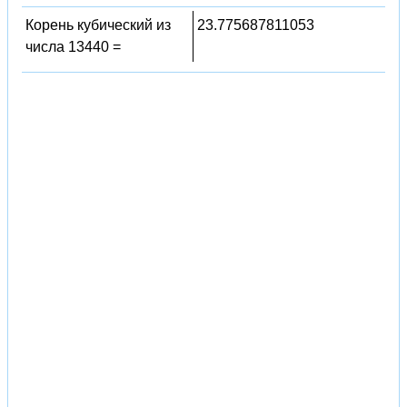
Корень кубический из
23.775687811053
числа 13440 =