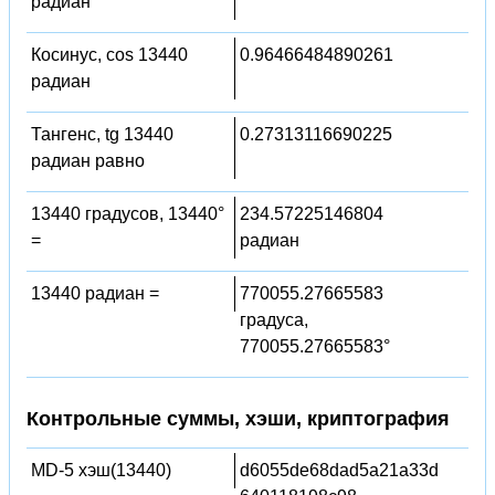
радиан
Косинус, cos 13440
0.96466484890261
радиан
Тангенс, tg 13440
0.27313116690225
радиан равно
13440 градусов, 13440°
234.57225146804
=
радиан
13440 радиан =
770055.27665583
градуса,
770055.27665583°
Контрольные суммы, хэши, криптография
MD-5 хэш(13440)
d6055de68dad5a21a33d