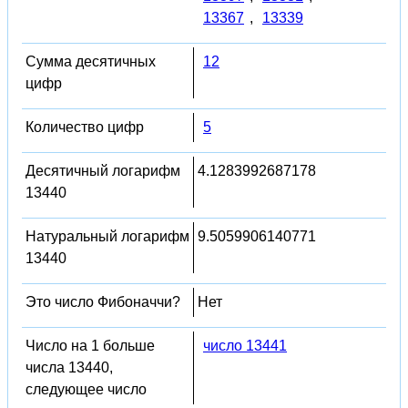
13367
,
13339
Сумма десятичных
12
цифр
Количество цифр
5
Десятичный логарифм
4.1283992687178
13440
Натуральный логарифм
9.5059906140771
13440
Это число Фибоначчи?
Нет
Число на 1 больше
число 13441
числа 13440,
следующее число