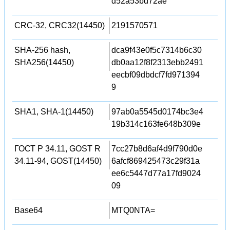
d52a53bd72ae
CRC-32, CRC32(14450)
2191570571
SHA-256 hash,
dca9f43e0f5c7314b6c30
SHA256(14450)
db0aa12f8f2313ebb2491
eecbf09dbdcf7fd971394
9
SHA1, SHA-1(14450)
97ab0a5545d0174bc3e4
19b314c163fe648b309e
ГОСТ Р 34.11, GOST R
7cc27b8d6af4d9f790d0e
34.11-94, GOST(14450)
6afcf869425473c29f31a
ee6c5447d77a17fd9024
09
Base64
MTQ0NTA=