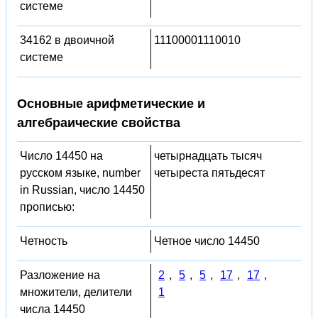
системе
34162 в двоичной
11100001110010
системе
Основные арифметические и
алгебраические свойства
Число 14450 на
четырнадцать тысяч
русском языке, number
четыреста пятьдесят
in Russian, число 14450
прописью:
Четность
Четное число 14450
Разложение на
2
,
5
,
5
,
17
,
17
,
множители, делители
1
числа 14450