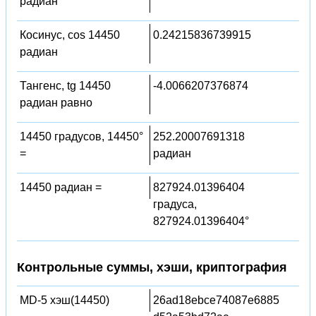
радиан
Косинус, cos 14450
0.24215836739915
радиан
Тангенс, tg 14450
-4.0066207376874
радиан равно
14450 градусов, 14450°
252.20007691318
=
радиан
14450 радиан =
827924.01396404
градуса,
827924.01396404°
Контрольные суммы, хэши, криптография
MD-5 хэш(14450)
26ad18ebce74087e6885