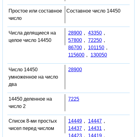
Простое или составное
Составное число 14450
число
Числа делящиеся на
28900
,
43350
,
целое число 14450
57800
,
72250
,
86700
,
101150
,
115600
,
130050
Число 14450
28900
умноженное на число
два
14450 деленное на
7225
число 2
Список 8-ми простых
14449
,
14447
,
чисел перед числом
14437
,
14431
,
14423
,
14419
,