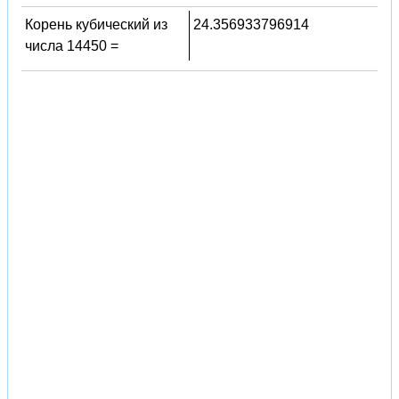
Корень кубический из
24.356933796914
числа 14450 =