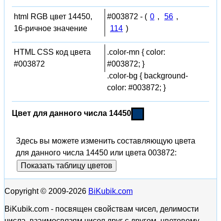
html RGB цвет 14450,
#003872 - (
0
,
56
,
16-ричное значение
114
)
HTML CSS код цвета
.color-mn { color:
#003872
#003872; }
.color-bg { background-
color: #003872; }
Цвет для данного числа 14450
Здесь вы можете изменить составляющую цвета
для данного числа 14450 или цвета 003872:
Показать таблицу цветов
Copyright © 2009-2026
BiKubik.com
BiKubik.com - посвящен свойствам чисел, делимости
числа, взаимосвязям чисел друг с другом, цветовому