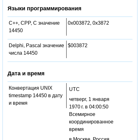
Языки программирования
C++, CPP, C значение
0x003872, 0x3872
14450
Delphi, Pascal значение
$003872
числа 14450
Дата и время
Конвертация UNIX
UTC
timestamp 14450 в дату
четверг, 1 января
и время
1970 г. в 04:00:50
Всемирное
координированное
время
в Москве, Россия