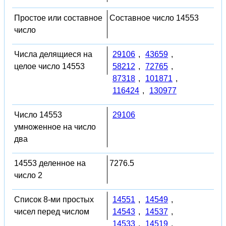
Простое или составное
Составное число 14553
число
Числа делящиеся на
29106
,
43659
,
целое число 14553
58212
,
72765
,
87318
,
101871
,
116424
,
130977
Число 14553
29106
умноженное на число
два
14553 деленное на
7276.5
число 2
Список 8-ми простых
14551
,
14549
,
чисел перед числом
14543
,
14537
,
14533
,
14519
,