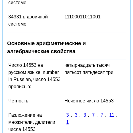
системе
34331 в двоичной
11100011011001
системе
Основные арифметические и
алгебраические свойства
Число 14553 на
четырнадцать тысяч
русском языке, number
пятьсот пятьдесят три
in Russian, число 14553
прописью:
Четность
Нечетное число 14553
Разложение на
3
,
3
,
3
,
7
,
7
,
11
,
множители, делители
1
числа 14553