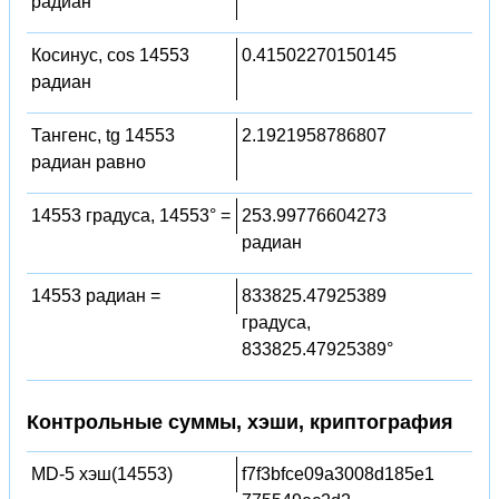
радиан
Косинус, cos 14553
0.41502270150145
радиан
Тангенс, tg 14553
2.1921958786807
радиан равно
14553 градуса, 14553° =
253.99776604273
радиан
14553 радиан =
833825.47925389
градуса,
833825.47925389°
Контрольные суммы, хэши, криптография
MD-5 хэш(14553)
f7f3bfce09a3008d185e1