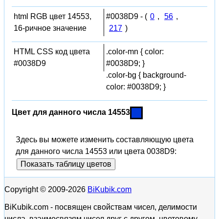
html RGB цвет 14553,
#0038D9 - (
0
,
56
,
16-ричное значение
217
)
HTML CSS код цвета
.color-mn { color:
#0038D9
#0038D9; }
.color-bg { background-
color: #0038D9; }
Цвет для данного числа 14553
Здесь вы можете изменить составляющую цвета
для данного числа 14553 или цвета 0038D9:
Показать таблицу цветов
Copyright © 2009-2026
BiKubik.com
BiKubik.com - посвящен свойствам чисел, делимости
числа, взаимосвязям чисел друг с другом, цветовому