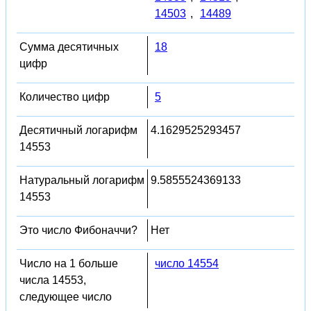
14503
,
14489
Сумма десятичных
18
цифр
Количество цифр
5
Десятичный логарифм
4.1629525293457
14553
Натуральный логарифм
9.5855524369133
14553
Это число Фибоначчи?
Нет
Число на 1 больше
число 14554
числа 14553,
следующее число