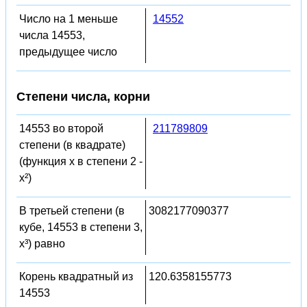
Число на 1 меньше
14552
числа 14553,
предыдущее число
Степени числа, корни
14553 во второй
211789809
степени (в квадрате)
(функция x в степени 2 -
x²)
В третьей степени (в
3082177090377
кубе, 14553 в степени 3,
x³) равно
Корень квадратный из
120.6358155773
14553