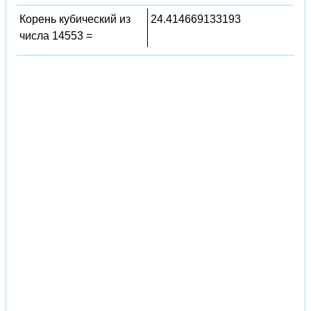
Корень кубический из
24.414669133193
числа 14553 =