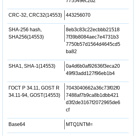
775549ec2d2
CRC-32, CRC32(14553)
443256070
SHA-256 hash,
8eb3c83c22ecbbb21518
SHA256(14553)
7f39b8084aec7e4731b3
7750b57d1564d4645cd5
ba82
SHA1, SHA-1(14553)
0a4d6b0af92636f3eca20
49f93add127f96eb1b4
ГОСТ Р 34.11, GOST R
7043040662a36c73f02f0
34.11-94, GOST(14553)
7488af7b9ca8b1dbb421
d3f2de3167f2072965de6
cf
Base64
MTQ1NTM=