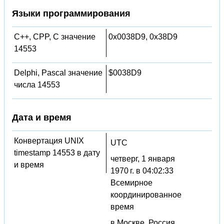
Языки программирования
C++, CPP, C значение
0x0038D9, 0x38D9
14553
Delphi, Pascal значение
$0038D9
числа 14553
Дата и время
Конвертация UNIX
UTC
timestamp 14553 в дату
четверг, 1 января
и время
1970 г. в 04:02:33
Всемирное
координированное
время
в Москве, Россия