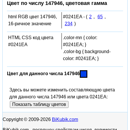
Цвет по числу 147946, цветовая гамма
html RGB цвет 147946,
#0241EA - (
2
,
65
,
16-ричное значение
234
)
HTML CSS код цвета
.color-mn { color:
#0241EA
#0241EA; }
.color-bg { background-
color: #0241EA; }
Цвет для данного числа 147946
Здесь вы можете изменить составляющую цвета
для данного числа 147946 или цвета 0241EA:
Показать таблицу цветов
Copyright © 2009-2026
BiKubik.com
BiKubik.com - посвящен свойствам чисел, делимости