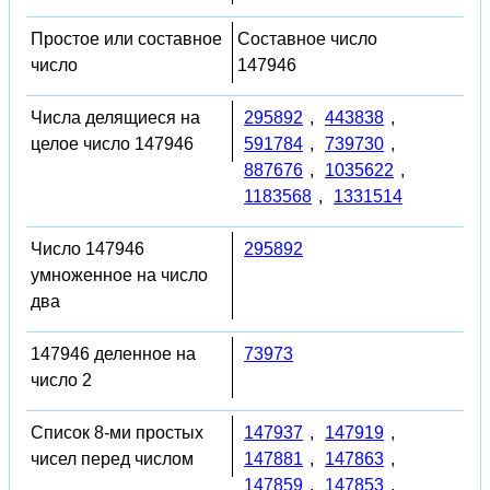
Простое или составное
Составное число
число
147946
Числа делящиеся на
295892
,
443838
,
целое число 147946
591784
,
739730
,
887676
,
1035622
,
1183568
,
1331514
Число 147946
295892
умноженное на число
два
147946 деленное на
73973
число 2
Список 8-ми простых
147937
,
147919
,
чисел перед числом
147881
,
147863
,
147859
,
147853
,