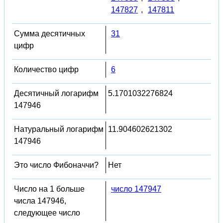
147827
,
147811
Сумма десятичных
31
цифр
Количество цифр
6
Десятичный логарифм
5.1701032276824
147946
Натуральный логарифм
11.904602621302
147946
Это число Фибоначчи?
Нет
Число на 1 больше
число 147947
числа 147946,
следующее число