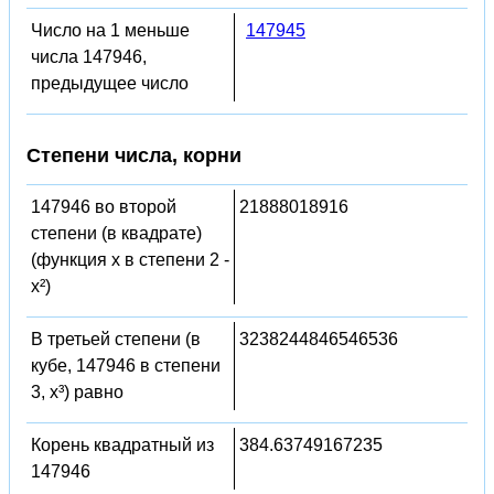
Число на 1 меньше
147945
числа 147946,
предыдущее число
Степени числа, корни
147946 во второй
21888018916
степени (в квадрате)
(функция x в степени 2 -
x²)
В третьей степени (в
3238244846546536
кубе, 147946 в степени
3, x³) равно
Корень квадратный из
384.63749167235
147946