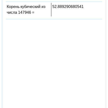
Корень кубический из
52.889290680541
числа 147946 =