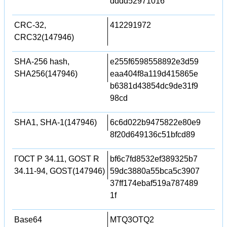
dddd52971016
CRC-32,
412291972
CRC32(147946)
SHA-256 hash,
e255f6598558892e3d59
SHA256(147946)
eaa404f8a119d415865e
b6381d43854dc9de31f9
98cd
SHA1, SHA-1(147946)
6c6d022b9475822e80e9
8f20d649136c51bfcd89
ГОСТ Р 34.11, GOST R
bf6c7fd8532ef389325b7
34.11-94, GOST(147946)
59dc3880a55bca5c3907
37ff174ebaf519a787489
1f
Base64
MTQ3OTQ2