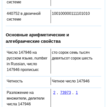
системе
440752 в двоичной
100100000111101010
системе
Основные арифметические и
алгебраические свойства
Число 147946 на
сто сорок семь тысяч
русском языке, number
девятьсот сорок шесть
in Russian, число
147946 прописью:
Четность
Четное число 147946
Разложение на
2
,
73973
,
1
множители, делители
числа 147946