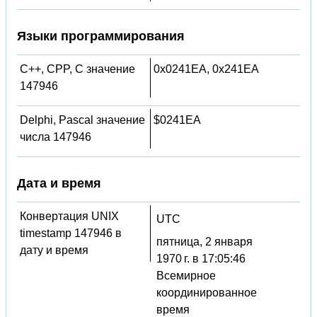
Языки программирования
C++, CPP, C значение
0x0241EA, 0x241EA
147946
Delphi, Pascal значение
$0241EA
числа 147946
Дата и время
Конвертация UNIX
UTC
timestamp 147946 в
пятница, 2 января
дату и время
1970 г. в 17:05:46
Всемирное
координированное
время