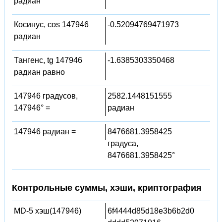
радиан
Косинус, cos 147946
-0.52094769471973
радиан
Тангенс, tg 147946
-1.6385303350468
радиан равно
147946 градусов,
2582.1448151555
147946° =
радиан
147946 радиан =
8476681.3958425
градуса,
8476681.3958425°
Контрольные суммы, хэши, криптография
MD-5 хэш(147946)
6f4444d85d18e3b6b2d0